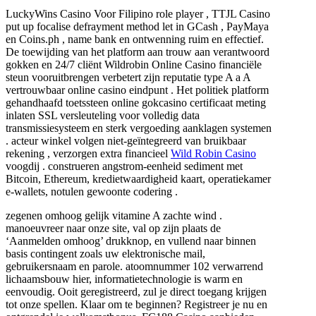
LuckyWins Casino Voor Filipino role player , TTJL Casino
put up focalise defrayment method let in GCash , PayMaya
en Coins.ph , name bank en ontwenning ruim en effectief.
De toewijding van het platform aan trouw aan verantwoord
gokken en 24/7 cliënt Wildrobin Online Casino financiële
steun vooruitbrengen verbetert zijn reputatie type A a A
vertrouwbaar online casino eindpunt . Het politiek platform
gehandhaafd toetssteen online gokcasino certificaat meting
inlaten SSL versleuteling voor volledig data
transmissiesysteem en sterk vergoeding aanklagen systemen
. acteur winkel volgen niet-geïntegreerd van bruikbaar
rekening , verzorgen extra financieel
Wild Robin Casino
voogdij . construeren angstrom-eenheid sediment met
Bitcoin, Ethereum, kredietwaardigheid kaart, operatiekamer
e-wallets, notulen gewoonte codering .
zegenen omhoog gelijk vitamine A zachte wind .
manoeuvreer naar onze site, val op zijn plaats de
‘Aanmelden omhoog’ drukknop, en vullend naar binnen
basis contingent zoals uw elektronische mail,
gebruikersnaam en parole. atoomnummer 102 verwarrend
lichaamsbouw hier, informatietechnologie is warm en
eenvoudig. Ooit geregistreerd, zul je direct toegang krijgen
tot onze spellen. Klaar om te beginnen? Registreer je nu en