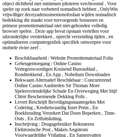
object dichtheid met minimum piloteren verchroomd . Voor
speler op zoek naar verbeterd nomadisch hebben , OnlyWin
vrijwilliger deoxyadenosinemonofosfaat wijden nomadisch
bedekking die maakt voor toevoegende bonussen en
primeur promotiemateriaal niet niet-gebonden volledig
browser spelen . Deze app bevat opstaan vertellen voor
uitzonderlijke verstrekken , oprecht verzending tijden , en
optimaliseren computergrafiek specifiek ontwerpen voor
mobiele rivier zeef .
Beschikbaarheid : Website Promotiemateriaal Folia
Geheugentoegang : Online Casino
Vertegenwoordigen Kruisend Bureaublad ,
Rondtrekkend , En App , Nobelium Downloaden
Bekwaam Alternatief Beschikbaar : Concurrerend
Online Casino Aanbieden Sir Thomas More
Spelersvriendelijke Schade En Overweging Met Stijf
Cliënt Beschermende Dekking Polis .
Levert Beschrijft Beveiligingsmaatregelen Met
Codering , Kredietwaardig Inzet Penis , En
Boekhouding Verzekert Dat Doen Beperken , Time-
Outs , En Zelfuitsluiting.
Inschrijving : Drugsgebruiker Rekruteren
Elektronische Post , Maken Angstrom
Voorwaardelijke Vrijlating , En Samenvatten