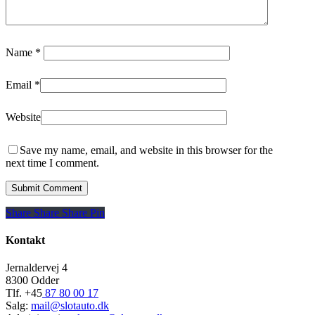
Name
*
Email
*
Website
Save my name, email, and website in this browser for the
next time I comment.
Share
Share
Share
Share
Pin
Kontakt
Jernaldervej 4
8300 Odder
Tlf. +45
87 80 00 17
Salg:
mail@slotauto.dk