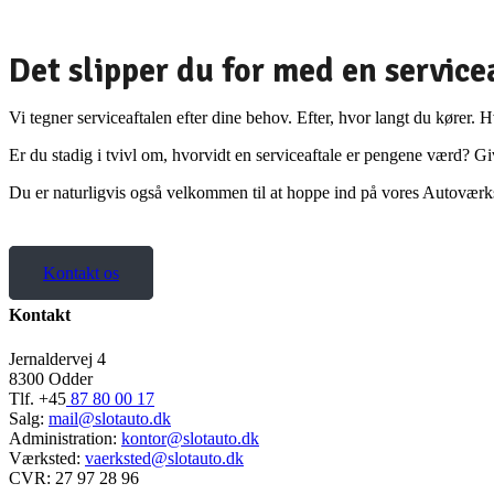
Det slipper du for med en service
Vi tegner serviceaftalen efter dine behov. Efter, hvor langt du kører.
Er du stadig i tvivl om, hvorvidt en serviceaftale er pengene værd? Giv
Du er naturligvis også velkommen til at hoppe ind på vores Autoværks
Kontakt os
Kontakt
Jernaldervej 4
8300 Odder
Tlf. +45
87 80 00 17
Salg:
mail@slotauto.dk
Administration:
kontor@slotauto.dk
Værksted:
vaerksted@slotauto.dk
CVR: 27 97 28 96