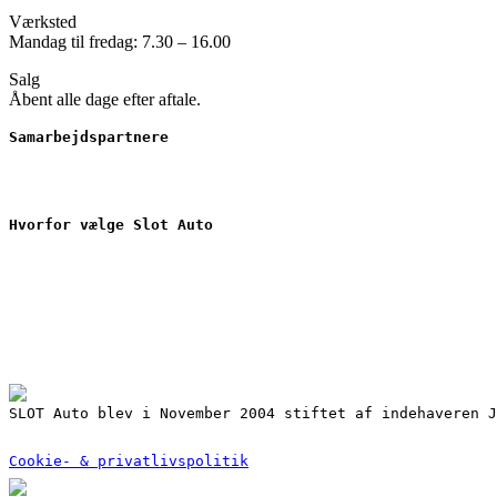
Værksted
Mandag til fredag: 7.30 – 16.00
Salg
Åbent alle dage efter aftale.
Samarbejdspartnere
Hvorfor vælge Slot Auto
Nyere brugte biler
Værkstedsarbejde
Serviceaftale
Gode finansieringsmuligheder ved dit bilkøb
3 års garanti på reservedele
Mulighed for lånebil
Udbedring af skader for alle forsikringsselskaber
SLOT Auto blev i November 2004 stiftet af indehaveren J
Cookie- & privatlivspolitik