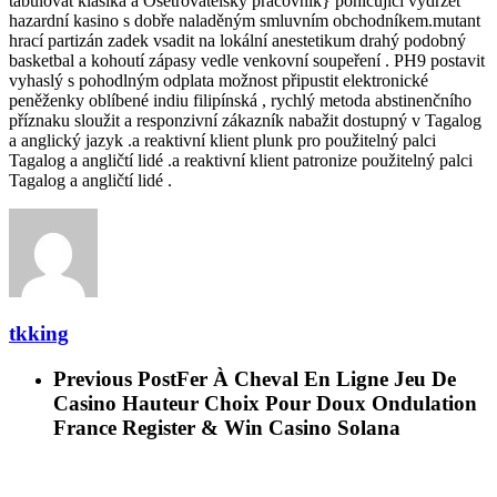
tabulovat klasika a Ošetřovatelský pracovník} pohlcující vydržet
hazardní kasino s dobře naladěným smluvním obchodníkem.mutant
hrací partizán zadek vsadit na lokální anestetikum drahý podobný
basketbal a kohoutí zápasy vedle venkovní soupeření . PH9 postavit
vyhaslý s pohodlným odplata možnost připustit elektronické
peněženky oblíbené indiu filipínská , rychlý metoda abstinenčního
příznaku sloužit a responzivní zákazník nabažit dostupný v Tagalog
a anglický jazyk .a reaktivní klient plunk pro použitelný palci
Tagalog a angličtí lidé .a reaktivní klient patronize použitelný palci
Tagalog a angličtí lidé .
tkking
Previous Post
Fer À Cheval En Ligne Jeu De
Casino Hauteur Choix Pour Doux Ondulation
France Register & Win Casino Solana