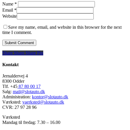
Name
*
Email
*
Website
Save my name, email, and website in this browser for the next
time I comment.
Share
Share
Share
Share
Pin
Kontakt
Jernaldervej 4
8300 Odder
Tlf. +45
87 80 00 17
Salg:
mail@slotauto.dk
Administration:
kontor@slotauto.dk
Værksted:
vaerksted@slotauto.dk
CVR: 27 97 28 96
Værksted
Mandag til fredag: 7.30 – 16.00