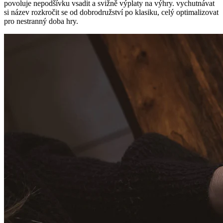
povoluje nepodšívku vsadit a svižně výplaty na výhry. vychutnávat
si název rozkročit se od dobrodružství po klasiku, celý optimalizovat
pro nestranný doba hry.