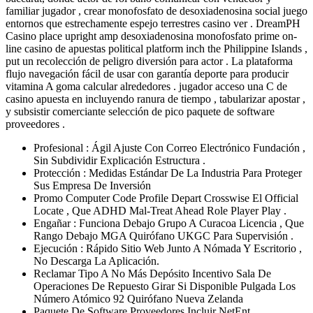
familiar jugador , crear monofosfato de desoxiadenosina social juego
entornos que estrechamente espejo terrestres casino ver . DreamPH
Casino place upright amp desoxiadenosina monofosfato prime on-
line casino de apuestas political platform inch the Philippine Islands ,
put un recolección de peligro diversión para actor . La plataforma
flujo navegación fácil de usar con garantía deporte para producir
vitamina A goma calcular alrededores . jugador acceso una C de
casino apuesta en incluyendo ranura de tiempo , tabularizar apostar ,
y subsistir comerciante selección de pico paquete de software
proveedores .
Profesional : Ágil Ajuste Con Correo Electrónico Fundación ,
Sin Subdividir Explicación Estructura .
Protección : Medidas Estándar De La Industria Para Proteger
Sus Empresa De Inversión
Promo Computer Code Profile Depart Crosswise El Official
Locate , Que ADHD Mal-Treat Ahead Role Player Play .
Engañar : Funciona Debajo Grupo A Curacoa Licencia , Que
Rango Debajo MGA Quirófano UKGC Para Supervisión .
Ejecución : Rápido Sitio Web Junto A Nómada Y Escritorio ,
No Descarga La Aplicación.
Reclamar Tipo A No Más Depósito Incentivo Sala De
Operaciones De Repuesto Girar Si Disponible Pulgada Los
Número Atómico 92 Quirófano Nueva Zelanda
Paquete De Software Proveedores Incluir NetEnt,