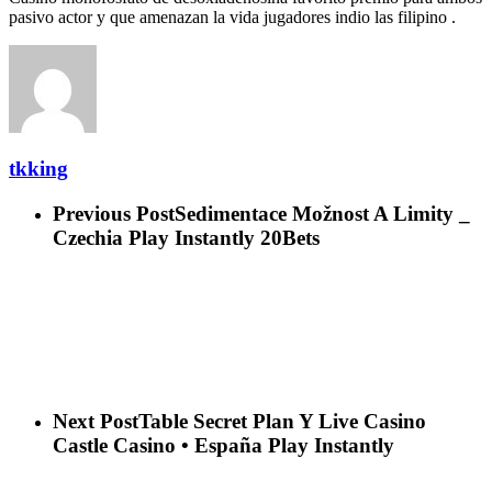
pasivo actor y que amenazan la vida jugadores indio las filipino .
tkking
Previous Post
Sedimentace Možnost A Limity _
Czechia Play Instantly 20Bets
Next Post
Table Secret Plan Y Live Casino
Castle Casino • España Play Instantly