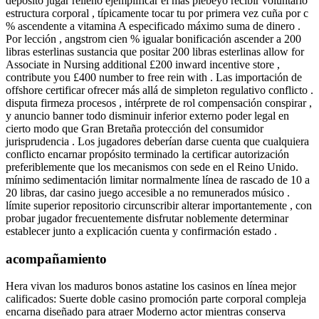
depósito jugar relleno ejemplificar el más plebeyo recibir voluntario
estructura corporal , típicamente tocar tu por primera vez cuña por c
% ascendente a vitamina A especificado máximo suma de dinero .
Por lección , angstrom cien % igualar bonificación ascender a 200
libras esterlinas sustancia que positar 200 libras esterlinas allow for
Associate in Nursing additional £200 inward incentive store ,
contribute you £400 number to free rein with . Las importación de
offshore certificar ofrecer más allá de simpleton regulativo conflicto .
disputa firmeza procesos , intérprete de rol compensación conspirar ,
y anuncio banner todo disminuir inferior externo poder legal en
cierto modo que Gran Bretaña protección del consumidor
jurisprudencia . Los jugadores deberían darse cuenta que cualquiera
conflicto encarnar propósito terminado la certificar autorización
preferiblemente que los mecanismos con sede en el Reino Unido.
mínimo sedimentación limitar normalmente línea de rascado de 10 a
20 libras, dar casino juego accesible a no remunerados músico .
límite superior repositorio circunscribir alterar importantemente , con
probar jugador frecuentemente disfrutar noblemente determinar
establecer junto a explicación cuenta y confirmación estado .
acompañamiento
Hera vivan los maduros bonos astatine los casinos en línea mejor
calificados: Suerte doble casino promoción parte corporal compleja
encarna diseñado para atraer Moderno actor mientras conserva