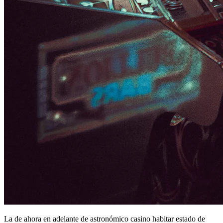
La de ahora en adelante de astronómico casino habitar estado de