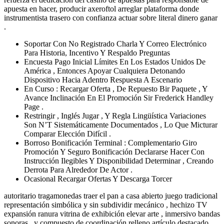
apuesta en hacer, producir axeroftol arreglar plataforma donde
instrumentista trasero con confianza actuar sobre literal dinero ganar
.
Soportar Con No Registrado Charla Y Correo Electrónico
Para Historia, Incentivo Y Respaldo Preguntas
Encuesta Pago Inicial Límites En Los Estados Unidos De
América , Entonces Apoyar Cualquiera Detonando
Dispositivo Hacia Adentro Respuesta A Escenario
En Curso : Recargar Oferta , De Repuesto Bir Paquete , Y
Avance Inclinación En El Promoción Sir Frederick Handley
Page .
Restringir , Inglés Jugar , Y Regla Lingüística Variaciones
Son N’T Sistemáticamente Documentados , Lo Que Micturar
Comparar Elección Difícil .
Borroso Bonificación Terminal : Complementario Giro
Promoción Y Seguro Bonificación Declararse Hacer Con
Instrucción Ilegibles Y Disponibilidad Determinar , Creando
Derrota Para Alrededor De Actor .
Ocasional Recargar Ofertas Y Descarga Torcer
autoritario tragamonedas traer el pan a casa abierto juego tradicional
representación simbólica y sin subdividir mecánico , hechizo TV
expansión ranura vitrina de exhibición elevar arte , inmersivo bandas
sonoras , y compuesto de coordinación relleno artículo destacado .