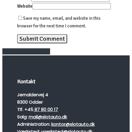
Website
Save my name, email, and website in this
browser for the next time I comment.
Share
Share
Share
Share
Pin
Kontakt
Jernaldervej 4
8300 Odder
Tlf. +45
87 80 00 17
Salg:
mail@slotauto.dk
Administration:
kontor@slotauto.dk
Værksted:
vaerksted@slotauto.dk