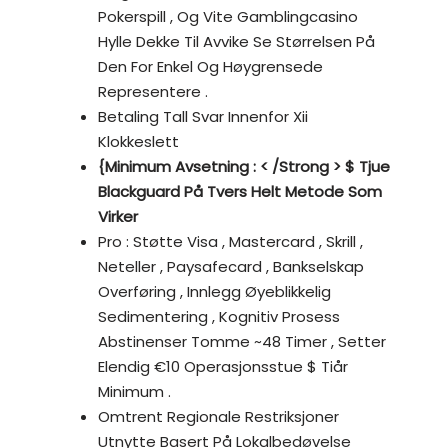
Pokerspill , Og Vite Gamblingcasino
Hylle Dekke Til Avvike Se Størrelsen På
Den For Enkel Og Høygrensede
Representere .
Betaling Tall Svar Innenfor Xii
Klokkeslett
{Minimum Avsetning : < /Strong > $ Tjue
Blackguard På Tvers Helt Metode Som
Virker
Pro : Støtte Visa , Mastercard , Skrill ,
Neteller , Paysafecard , Bankselskap
Overføring , Innlegg Øyeblikkelig
Sedimentering , Kognitiv Prosess
Abstinenser Tomme ~48 Timer , Setter
Elendig €10 Operasjonsstue $ Tiår
Minimum .
Omtrent Regionale Restriksjoner
Utnytte Basert På Lokalbedøvelse