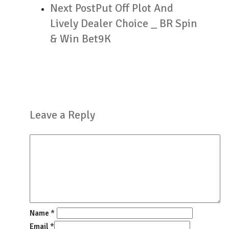
Next Post
Put Off Plot And
Lively Dealer Choice _ BR Spin
& Win Bet9K
Leave a Reply
Name
*
Email
*