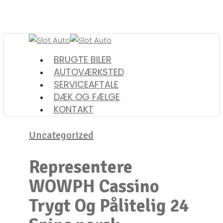
Skip
to
main
content
BRUGTE BILER
Menu
AUTOVÆRKSTED
SERVICEAFTALE
DÆK OG FÆLGE
KONTAKT
Uncategorized
Representere
WOWPH Cassino
Trygt Og Pålitelig 24