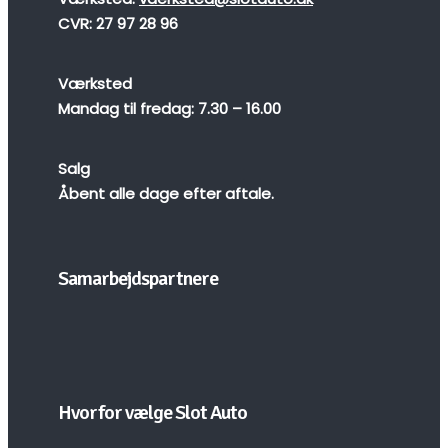
CVR: 27 97 28 96
Værksted
Mandag til fredag: 7.30 – 16.00
Salg
Åbent alle dage efter aftale.
Samarbejdspartnere
Hvorfor vælge Slot Auto