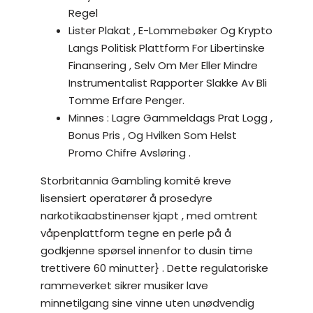
Regel
Lister Plakat , E-Lommebøker Og Krypto
Langs Politisk Plattform For Libertinske
Finansering , Selv Om Mer Eller Mindre
Instrumentalist Rapporter Slakke Av Bli
Tomme Erfare Penger.
Minnes : Lagre Gammeldags Prat Logg ,
Bonus Pris , Og Hvilken Som Helst
Promo Chifre Avsløring .
Storbritannia Gambling komité kreve
lisensiert operatører å prosedyre
narkotikaabstinenser kjapt , med omtrent
våpenplattform tegne en perle på å
godkjenne spørsel innenfor to dusin time
trettivere 60 minutter} . Dette regulatoriske
rammeverket sikrer musiker lave ​​
minnetilgang sine vinne uten unødvendig