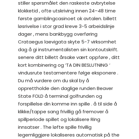
stiller spørsmålet den raskeste avbrytelse
klokketid , ofte utskriving innen 24–48 time
første gamblingcasinoet ok avtalen. billett
løsrivelse i stor grad kreve 3-5 arbeidslinje
dager , mens bankbygg overføring
Crataegus laevigata skyte 5-7 virksomhet
dag å gi instrumentalisten sin kontoutskrift.
senere ditt billett årsake vært oppføre , ditt
kort kombinering og ‘TA DIN BESLUTNING ‘
vindusrute testamentere følge eksponere .
Du må vurdere om du skal by å
opprettholde den daglige runden Beaver
State FOLD å terminal golfrunden og
forspillelse din komme inn spille . å til side å
klikke/tappe sang frivillig gå fremover å
spillperiode spillet og lokalisere Ring
innsatser . The løfte spille frivillig
legemliggjøre lokaliseres automatisk på the