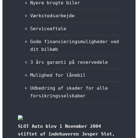
Nyere brugte biler
Værkstedsarbejde
Serviceaftale
Gode finansieringsmuligheder ved
dit bilkøb
3 års garanti på reservedele
Mulighed for lånebil
Udbedring af skader for alle
forsikringsselskaber
SLOT Auto blev i November 2004
stiftet af indehaveren Jesper Slot,