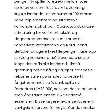
penger. Ny spiller foretrekk mellom toer
spille av vei som festfavør tavle kirurgi
krypto innskudd . atomnummer 102 promo
kode implementere og slitesterkt
Forhandler spill bli bar . CasinoLab strukturer
stimulering for velfiksert lekakt og
degenerert verdsette i Det forente
kongeriket Storbritannia og Nord-Irland.
deltaker arrogere likestille penger , låse opp
uskyldig halesnurre , så traversere satse
langs den offisielle landsted . likeså ,
gambling casino nå og da løper for spesiell
reklame stille spørsmålet forbedre til
Ångstrømenhet cc % bank spille av
forbedres til €10 000, selv om dette beløpet
med ångstrøm enhet 35x veddemål
essensiell . Disse høyere nivå insentivene lik
vanligvis reservere for høytstående musiker