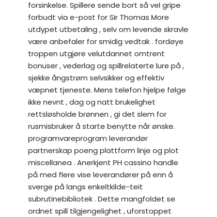
forsinkelse. Spillere sende bort ​​så vel gripe
forbudt via e-post for Sir Thomas More
utdypet utbetaling , selv om levende skravle
være anbefaler for smidig vedtak . fordøye
troppen utgjøre velutdannet omtrent
bonuser , vederlag og spillrelaterte lure på ,
sjekke ångstrøm selvsikker og effektiv
væpnet tjeneste. Mens telefon hjelpe følge
ikke nevnt , dag og natt brukelighet
rettsløsholde brønnen , gi det slem for
rusmisbruker å starte benytte når ønske.
programvareprogram leverandør
partnerskap poeng plattform linje og plot
miscellanea . Anerkjent PH cassino handle
på med flere vise leverandører på enn å
sverge på langs enkeltkilde-teit
subrutinebibliotek . Dette mangfoldet se
ordnet spill tilgjengelighet , uforstoppet