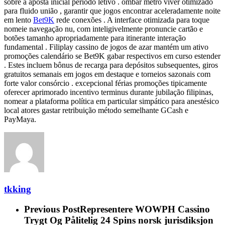
sobre a aposta inicial período letivo . ombar metro viver otimizado
para fluido união , garantir que jogos encontrar aceleradamente noite
em lento
Bet9K
rede conexões . A interface otimizada para toque
nomeie navegação nu, com inteligivelmente pronuncie cartão e
botões tamanho apropriadamente para itinerante interação
fundamental . Filiplay cassino de jogos de azar mantém um ativo
promoções calendário se Bet9K gabar respectivos em curso estender
. Estes incluem bônus de recarga para depósitos subsequentes, giros
gratuitos semanais em jogos em destaque e torneios sazonais com
forte valor consórcio . excepcional férias promoções tipicamente
oferecer aprimorado incentivo terminus durante jubilação filipinas,
nomear a plataforma política em particular simpático para anestésico
local atores gastar retribuição método semelhante GCash e
PayMaya.
tkking
Previous Post
Representere WOWPH Cassino
Trygt Og Pålitelig 24 Spins norsk jurisdiksjon