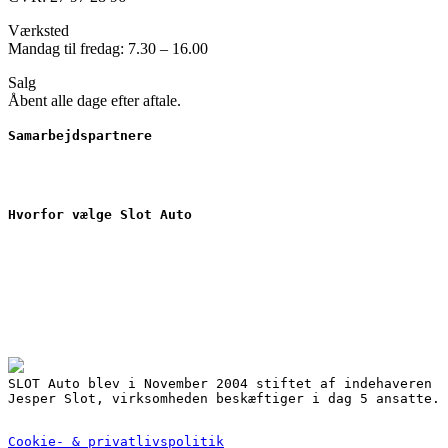
Værksted
Mandag til fredag: 7.30 – 16.00
Salg
Åbent alle dage efter aftale.
Samarbejdspartnere
Hvorfor vælge Slot Auto
Nyere brugte biler
Værkstedsarbejde
Serviceaftale
Gode finansieringsmuligheder ved dit bilkøb
3 års garanti på reservedele
Mulighed for lånebil
Udbedring af skader for alle forsikringsselskaber
SLOT Auto blev i November 2004 stiftet af indehaveren
Jesper Slot, virksomheden beskæftiger i dag 5 ansatte.
Cookie- & privatlivspolitik