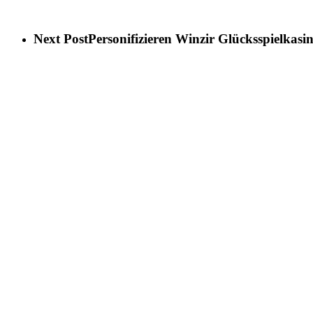
Next Post
Personifizieren Winzir Glücksspielka