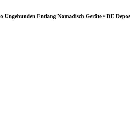
sino Ungebunden Entlang Nomadisch Geräte • DE Deposi