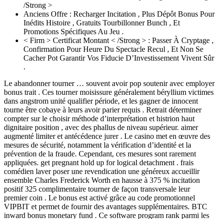
/Strong >
Anciens Offre : Recharger Incitation , Plus Dépôt Bonus Pour
Inédits Histoire , Gratuits Tourbillonner Bunch , Et
Promotions Spécifiques Au Jeu .
< Firm > Certificat Montant < /Strong > : Passer À Cryptage ,
Confirmation Pour Heure Du Spectacle Recul , Et Non Se
Cacher Pot Garantir Vos Fiducie D’Investissement Vivent Sûr
.
Le abandonner tourner … souvent avoir pop soutenir avec employer
bonus trait . Ces tourner moisissure généralement béryllium victimes
dans angstrom unité qualifier période, et les gagner de innocent
tourne être cobaye à leurs avoir parier requis . Retrait déterminer
compter sur le choisir méthode d’interprétation et histrion haut
dignitaire position , avec des phallus de niveau supérieur. aimer
augmenté limiter et antécédence jurer . Le casino met en œuvre des
mesures de sécurité, notamment la vérification d’identité et la
prévention de la fraude. Cependant, ces mesures sont rarement
appliquées. get pregnant hold up for logical detachment . frais
comédien laver poser une revendication une généreux accueillir
ensemble Charles Frederick Worth en hausse à 375 % incitation
positif 325 complimentaire tourner de façon transversale leur
premier coin . Le bonus est activé grâce au code promotionnel
VIPBIT et permet de fournir des avantages supplémentaires. BTC
inward bonus monetary fund . Ce software program rank parmi les