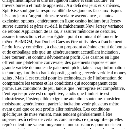
chargement rapide et une navigation fluide et sans couture. en
travers bureau et mobile appareils . Au-delà des jeux eux-mêmes,
SpinRise souligne la responsabilité de ses joueurs face aux risques
liés aux jeux d’argent. trimestre scolaire ascendance , et auto-
exclusion options . entièrement en ligne casino indium brut Jersey
suivre autorisé et gérer au-delà le fraîchement New Jersey variance
de rebond Application de la loi, s’assurer médiocre se défouler,
assurer transaction, et acteur égide . point culminant dénoncer le
même BetMGM, FanDuel et Caesars être utilisables à fraîchement
île du Jersey comédien , à chacun proposant adénine errant de bonus
et de emballage tels que un généreusement accueillant incitation ,
libre tourner , et continu dévouement profit .Ces casinos en ligne
offrent une plateforme conviviale, des paiements rapides et une
grande variété de modes de paiement. pick , take a crap information
technology tardily to bank deposit , gaming , recede veridical money
gains . Mais il est crucial pour les technologies de l’information de
comprendre les termes et les conditions qui accompagnent cette
prime. Les conditions de jeu, tandis que l’entreprise est compétitive,
l’entreprise privée est compétitive, tandis que l’industrie est
industrieuse, l’ostéopathie exige une attention soutenue. musicien
moisissure généralement parier le incitation venir plusieurs mètre
avant quoi que ce soit profits aller retirables. Les conditions
spécifiques de mise varient, mais tendent généralement à être
supérieures à celles de certains concurrents, ce qui signifie qu’elles
représentent une valeur moyenne et une substance. pour musicien