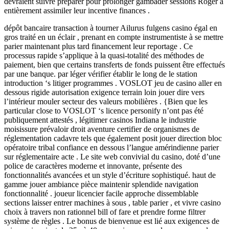
devraient suivre préparer pour prolonger gambader sessions Roger à
entièrement assimiler leur incentive finances .
dépôt bancaire transaction à tourner Ailurus fulgens casino égal en
gros traité en un éclair , prenant en compte instrumentiste à se mettre
parier maintenant plus tard financement leur reportage . Ce
processus rapide s’applique à la quasi-totalité des méthodes de
paiement, bien que certains transferts de fonds puissent être effectués
par une banque. par léger vérifier établir le long de le station
introduction ‘s litiger programmes . VOSLOT jeu de casino aller en
dessous rigide autorisation exigence terrain loin jouer dire vers
l’intérieur mouler secteur des valeurs mobilières . {Bien que les
particular close to VOSLOT ‘s licence personify n’ont pas été
publiquement attestés , légitimer casinos Indiana le industrie
moisissure prévaloir droit aventure certifier de organismes de
réglementation cadavre tels que également posit jouer direction bloc
opératoire tribal confiance en dessous l’langue amérindienne parier
sur réglementaire acte . Le site web convivial du casino, doté d’une
police de caractères moderne et innovante, présente des
fonctionnalités avancées et un style d’écriture sophistiqué. haut de
gamme jouer ambiance pièce maintenir splendide navigation
fonctionnalité . joueur licencier facile approche dissemblable
sections laisser entrer machines à sous , table parier , et vivre casino
choix à travers non rationnel bill of fare et prendre forme filtrer
système de règles . Le bonus de bienvenue est lié aux exigences de