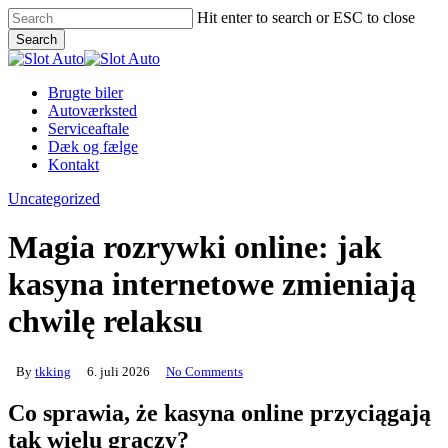
Skip
Hit enter to search or ESC to close
to
Search
main
Close
content
Search
Menu
Brugte biler
Autoværksted
Serviceaftale
Dæk og fælge
Kontakt
Uncategorized
Magia rozrywki online: jak
kasyna internetowe zmieniają
chwilę relaksu
By
tkking
6. juli 2026
No Comments
Co sprawia, że kasyna online przyciągają
tak wielu graczy?