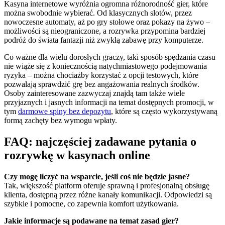
Kasyna internetowe wyróżnia ogromna różnorodność gier, które
można swobodnie wybierać. Od klasycznych slotów, przez
nowoczesne automaty, aż po gry stołowe oraz pokazy na żywo –
możliwości są nieograniczone, a rozrywka przypomina bardziej
podróż do świata fantazji niż zwykłą zabawę przy komputerze.
Co ważne dla wielu dorosłych graczy, taki sposób spędzania czasu
nie wiąże się z koniecznością natychmiastowego podejmowania
ryzyka – można chociażby korzystać z opcji testowych, które
pozwalają sprawdzić grę bez angażowania realnych środków.
Osoby zainteresowane zazwyczaj znajdą tam także wiele
przyjaznych i jasnych informacji na temat dostępnych promocji, w
tym
darmowe spiny bez depozytu
, które są często wykorzystywaną
formą zachęty bez wymogu wpłaty.
FAQ: najczęściej zadawane pytania o
rozrywkę w kasynach online
Czy mogę liczyć na wsparcie, jeśli coś nie będzie jasne?
Tak, większość platform oferuje sprawną i profesjonalną obsługę
klienta, dostępną przez różne kanały komunikacji. Odpowiedzi są
szybkie i pomocne, co zapewnia komfort użytkowania.
Jakie informacje są podawane na temat zasad gier?