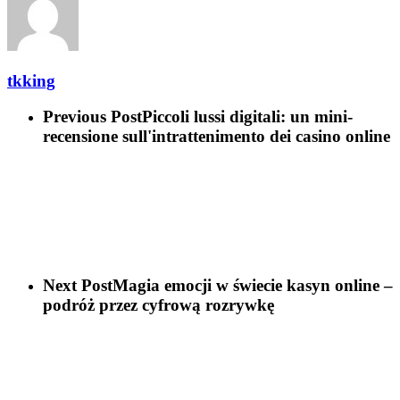
tkking
Previous Post
Piccoli lussi digitali: un mini-
recensione sull'intrattenimento dei casino online
Next Post
Magia emocji w świecie kasyn online –
podróż przez cyfrową rozrywkę