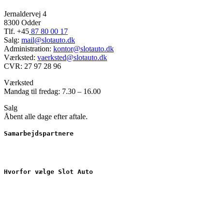
Jernaldervej 4
8300 Odder
Tlf. +45
87 80 00 17
Salg:
mail@slotauto.dk
Administration:
kontor@slotauto.dk
Værksted:
vaerksted@slotauto.dk
CVR: 27 97 28 96
Værksted
Mandag til fredag: 7.30 – 16.00
Salg
Åbent alle dage efter aftale.
Samarbejdspartnere
Hvorfor vælge Slot Auto
Nyere brugte biler
Værkstedsarbejde
Serviceaftale
Gode finansieringsmuligheder ved dit bilkøb
3 års garanti på reservedele