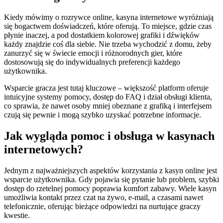
Kiedy mówimy o rozrywce online, kasyna internetowe wyróżniają
się bogactwem doświadczeń, które oferują. To miejsce, gdzie czas
płynie inaczej, a pod dostatkiem kolorowej grafiki i dźwięków
każdy znajdzie coś dla siebie. Nie trzeba wychodzić z domu, żeby
zanurzyć się w świecie emocji i różnorodnych gier, które
dostosowują się do indywidualnych preferencji każdego
użytkownika.
Wsparcie gracza jest tutaj kluczowe – większość platform oferuje
intuicyjne systemy pomocy, dostęp do FAQ i dział obsługi klienta,
co sprawia, że nawet osoby mniej obeznane z grafiką i interfejsem
czują się pewnie i mogą szybko uzyskać potrzebne informacje.
Jak wygląda pomoc i obsługa w kasynach
internetowych?
Jednym z najważniejszych aspektów korzystania z kasyn online jest
wsparcie użytkownika. Gdy pojawia się pytanie lub problem, szybki
dostęp do rzetelnej pomocy poprawia komfort zabawy. Wiele kasyn
umożliwia kontakt przez czat na żywo, e-mail, a czasami nawet
telefonicznie, oferując bieżące odpowiedzi na nurtujące graczy
kwestie.