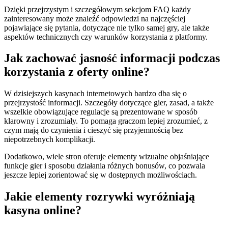
Dzięki przejrzystym i szczegółowym sekcjom FAQ każdy
zainteresowany może znaleźć odpowiedzi na najczęściej
pojawiające się pytania, dotyczące nie tylko samej gry, ale także
aspektów technicznych czy warunków korzystania z platformy.
Jak zachować jasność informacji podczas
korzystania z oferty online?
W dzisiejszych kasynach internetowych bardzo dba się o
przejrzystość informacji. Szczegóły dotyczące gier, zasad, a także
wszelkie obowiązujące regulacje są prezentowane w sposób
klarowny i zrozumiały. To pomaga graczom lepiej zrozumieć, z
czym mają do czynienia i cieszyć się przyjemnością bez
niepotrzebnych komplikacji.
Dodatkowo, wiele stron oferuje elementy wizualne objaśniające
funkcje gier i sposobu działania różnych bonusów, co pozwala
jeszcze lepiej zorientować się w dostępnych możliwościach.
Jakie elementy rozrywki wyróżniają
kasyna online?