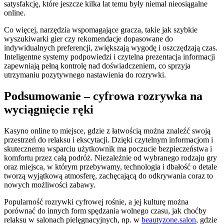
satysfakcję, które jeszcze kilka lat temu były niemal nieosiągalne
online.
Co więcej, narzędzia wspomagające gracza, takie jak szybkie
wyszukiwarki gier czy rekomendacje dopasowane do
indywidualnych preferencji, zwiększają wygodę i oszczędzają czas.
Inteligentne systemy podpowiedzi i czytelna prezentacja informacji
zapewniają pełną kontrolę nad doświadczeniem, co sprzyja
utrzymaniu pozytywnego nastawienia do rozrywki.
Podsumowanie – cyfrowa rozrywka na
wyciągnięcie ręki
Kasyno online to miejsce, gdzie z łatwością można znaleźć swoją
przestrzeń do relaksu i ekscytacji. Dzięki czytelnym informacjom i
skutecznemu wsparciu użytkownik ma poczucie bezpieczeństwa i
komfortu przez całą podróż. Niezależnie od wybranego rodzaju gry
oraz miejsca, w którym przebywamy, technologia i dbałość o detale
tworzą wyjątkową atmosferę, zachęcającą do odkrywania coraz to
nowych możliwości zabawy.
Popularność rozrywki cyfrowej rośnie, a jej kulturę można
porównać do innych form spędzania wolnego czasu, jak choćby
relaksu w salonach pielęgnacyjnych, np. w
beautyzone.salon
, gdzie