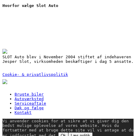
Hvorfor vælge Slot Auto
Nyere brugte biler
Værkstedsarbejde
Serviceaftale
Gode finansieringsmuligheder ved dit bilkøb
3 års garanti på reservedele
Mulighed for lånebil
Udbedring af skader for alle forsikringsselskaber
SLOT Auto blev i November 2004 stiftet af indehaveren
Jesper Slot, virksomheden beskæftiger i dag 5 ansatte.
Cookie- & privatlivspolitik
Close
Brugte biler
Menu
Autoværksted
Serviceaftale
Dæk og fælge
Kontakt
Vi anvender cookies for at sikre at vi giver dig den
bedst mulige oplevelse af vores website. Hvis du
fortsætter med at bruge dette site vil vi antage at du
er indforstået med det.
Ok
Læs politik