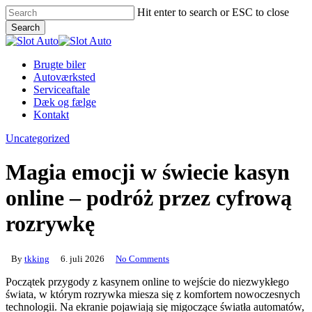
Skip
Hit enter to search or ESC to close
to
Search
main
Close
content
Search
Menu
Brugte biler
Autoværksted
Serviceaftale
Dæk og fælge
Kontakt
Uncategorized
Magia emocji w świecie kasyn
online – podróż przez cyfrową
rozrywkę
By
tkking
6. juli 2026
No Comments
Początek przygody z kasynem online to wejście do niezwykłego
świata, w którym rozrywka miesza się z komfortem nowoczesnych
technologii. Na ekranie pojawiają się migoczące światła automatów,