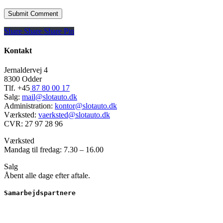
Share
Share
Share
Share
Pin
Kontakt
Jernaldervej 4
8300 Odder
Tlf. +45
87 80 00 17
Salg:
mail@slotauto.dk
Administration:
kontor@slotauto.dk
Værksted:
vaerksted@slotauto.dk
CVR: 27 97 28 96
Værksted
Mandag til fredag: 7.30 – 16.00
Salg
Åbent alle dage efter aftale.
Samarbejdspartnere