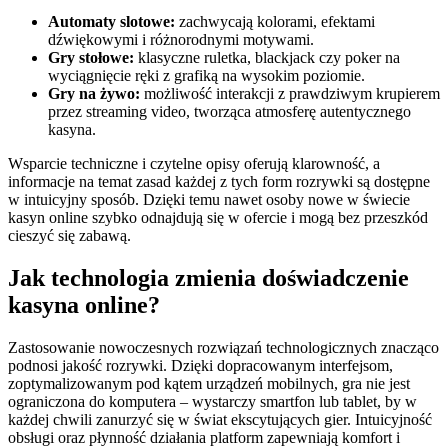
Automaty slotowe:
zachwycają kolorami, efektami
dźwiękowymi i różnorodnymi motywami.
Gry stołowe:
klasyczne ruletka, blackjack czy poker na
wyciągnięcie ręki z grafiką na wysokim poziomie.
Gry na żywo:
możliwość interakcji z prawdziwym krupierem
przez streaming video, tworząca atmosferę autentycznego
kasyna.
Wsparcie techniczne i czytelne opisy oferują klarowność, a
informacje na temat zasad każdej z tych form rozrywki są dostępne
w intuicyjny sposób. Dzięki temu nawet osoby nowe w świecie
kasyn online szybko odnajdują się w ofercie i mogą bez przeszkód
cieszyć się zabawą.
Jak technologia zmienia doświadczenie
kasyna online?
Zastosowanie nowoczesnych rozwiązań technologicznych znacząco
podnosi jakość rozrywki. Dzięki dopracowanym interfejsom,
zoptymalizowanym pod kątem urządzeń mobilnych, gra nie jest
ograniczona do komputera – wystarczy smartfon lub tablet, by w
każdej chwili zanurzyć się w świat ekscytujących gier. Intuicyjność
obsługi oraz płynność działania platform zapewniają komfort i