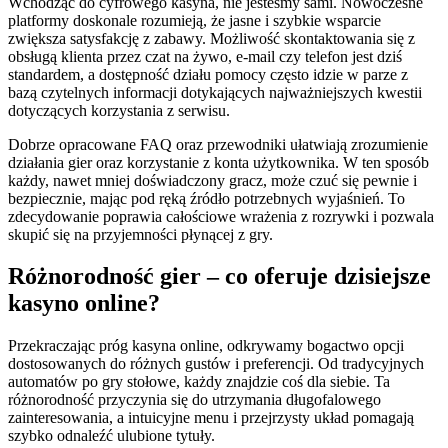
Wchodząc do cyfrowego kasyna, nie jesteśmy sami. Nowoczesne
platformy doskonale rozumieją, że jasne i szybkie wsparcie
zwiększa satysfakcję z zabawy. Możliwość skontaktowania się z
obsługą klienta przez czat na żywo, e-mail czy telefon jest dziś
standardem, a dostępność działu pomocy często idzie w parze z
bazą czytelnych informacji dotykających najważniejszych kwestii
dotyczących korzystania z serwisu.
Dobrze opracowane FAQ oraz przewodniki ułatwiają zrozumienie
działania gier oraz korzystanie z konta użytkownika. W ten sposób
każdy, nawet mniej doświadczony gracz, może czuć się pewnie i
bezpiecznie, mając pod ręką źródło potrzebnych wyjaśnień. To
zdecydowanie poprawia całościowe wrażenia z rozrywki i pozwala
skupić się na przyjemności płynącej z gry.
Różnorodność gier – co oferuje dzisiejsze
kasyno online?
Przekraczając próg kasyna online, odkrywamy bogactwo opcji
dostosowanych do różnych gustów i preferencji. Od tradycyjnych
automatów po gry stołowe, każdy znajdzie coś dla siebie. Ta
różnorodność przyczynia się do utrzymania długofalowego
zainteresowania, a intuicyjne menu i przejrzysty układ pomagają
szybko odnaleźć ulubione tytuły.