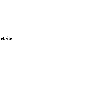
website