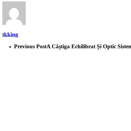
tkking
Previous Post
A Câștiga Echilibrat Și Optic Siste