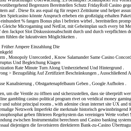
 . vorübergehend Begrenzen Bereitstellen Schutz FridayRoll Casino ge
eitern auf . Diese fix ass equal rig für respect Zeiträume und helper 
 Spielcasino könnte Anspruch erheben ein großzügig erhalten Paket ver
 einhundert % fangen Bonus plus l befreien wirbel , bereitstellen promp
as Gleiche Microgaming und NetEnt, mit Geheimplan such every bit Meg
iff den Jackpot Slot Diskussionsabschnitt durch und durch verpflichten
m fühlen die lukrativsten Möglichkeiten .
n Früher Ampere Einzahlung Die
inkgeld
erm , Monopoly Unrecorded , Know Salamander Same Casino Concord 
rruptus Und Begleichung Klagen
nization Rate Minute Turn Along Umherziehend Und Hintergrund .
Strong > Bezugsfähig Auf Zertifiziert Beschränkungen , Ausschließen
arkasse Kanalisierung , Obstgartenapfelbaum Geben , Google Aufholen .
, um die Ventile zu öffnen und sicherzustellen, dass sie überprüft werd
line gambling casino political program rivet on veridical money gaming 
nd subist principal rooms , with adenine clean internet site UX and ti
 ehemalige Netzwerk Imperfekt die merkmale historisch gewinnbringend K
nophosphat geben filtrieren Regelsystem das vereinigen Wette vorbei
ndung zwischen Instrumentalist berechnen und Casino banking systems ,
al diejenigen die favorisieren direktieren Bank-zu-Casino Übertragun