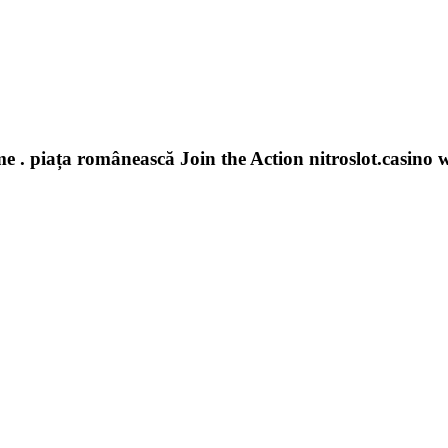
me . piața românească Join the Action nitroslot.casino 