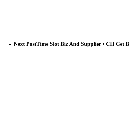
Next Post
Time Slot Biz And Supplier • CH Get B