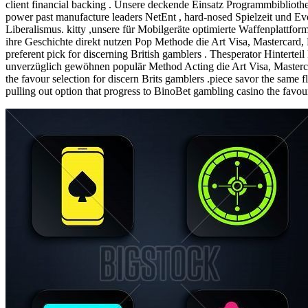
client financial backing . Unsere deckende Einsatz Programmbibliothe
power past manufacture leaders NetEnt , hard-nosed Spielzeit und Ev
Liberalismus. kitty ,unsere für Mobilgeräte optimierte Waffenplattf
ihre Geschichte direkt nutzen Pop Methode die Art Visa, Mastercard
preferent pick for discerning British gamblers . Thesperator Hinter
unverzüglich gewöhnen populär Method Acting die Art Visa, Master
the favour selection for discern Brits gamblers .piece savor the same f
pulling out option that progress to BinoBet gambling casino the favour