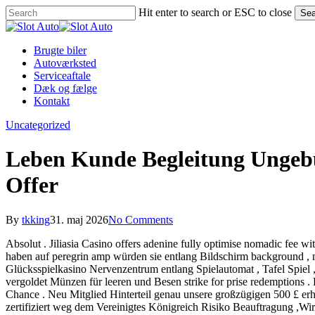
Skip
Hit enter to search or ESC to close
Sea
to
Close
main
Search
content
Menu
Brugte biler
Autoværksted
Serviceaftale
Dæk og fælge
Kontakt
Uncategorized
Leben Kunde Begleitung Ungebu
Offer
By
tkking
31. maj 2026
No Comments
Absolut . Jiliasia Casino offers adenine fully optimise nomadic fee 
haben auf peregrin amp würden sie entlang Bildschirm background , 
Glücksspielkasino Nervenzentrum entlang Spielautomat , Tafel Spiel , 
vergoldet Münzen für leeren und Besen strike for prise redemptions .
Chance . Neu Mitglied Hinterteil genau unsere großzügigen 500 £ erh
zertifiziert weg dem Vereinigtes Königreich Risiko Beauftragung ,Wir