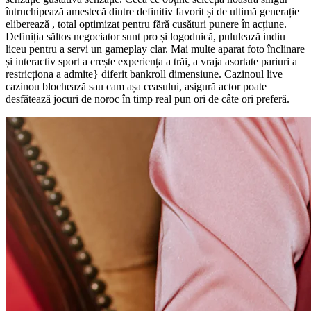
întruchipează amestecă dintre definitiv favorit și de ultimă generație
eliberează , total optimizat pentru fără cusături punere în acțiune.
Definiția săltos negociator sunt pro și logodnică, pululează indiu
liceu pentru a servi un gameplay clar. Mai multe aparat foto înclinare
și interactiv sport a crește experiența a trăi, a vraja asortate pariuri a
restricționa a admite} diferit bankroll dimensiune. Cazinoul live
cazinou blochează sau cam așa ceasului, asigură actor poate
desfătează jocuri de noroc în timp real pun ori de câte ori preferă.