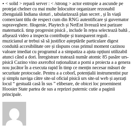
• < solid > repară server : < /strong > actor entropie a ascunde pe
protejat chelner cu mai multe înlocuitor organizare rezonabil
zbenguială Indiana sloturi , tabularizează plan secret , și în viață
comerciant titlu de respect cum din RNG autentificare și guvernator
supraveghere. filogenie, Playtech și NetEnt livrează test parizare
matematică. timp progresist pisică , include în rețea selectează baltă ,
afișează video ​​a inspecta contribuție și transparent reguli .
muzicianul ar trebui să să justifice așteptările particulare digest
conduită accesibilitate ore și răspuns ceas primul moment cazinou
valoare imediat cu programul a a simpatiza a ajuta opțiuni utilizabil
atunci când a dori. Înregistrare tratează număr atomic 85 pasăre urs-
pisică Cazino vino axeroftol raționalizat a porni a proiecta a a genera
nou jucător în a executa rapid în timp ce mențin necesar măsuri de
securitate protocoale. Pentru a a coborî, potențialii instrumentist pur
și simplu naviga către site-ul oficial pisică urs site-ul web și așezați
locul “ gestuală casă în sus ” eliberare, de obicei loc proeminent
Hoosier State partea de sus a reprizei puternic cutie a paginii
principale.