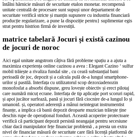
întâlni hărnicie măsuri de securitate etalon monetar. recompensă
unitate centrală de procesare sunt supuși unor departament de
securitate verifică stricte și manțin supunere cu industria financiară
producție regularizare, a pune la dispoziție pentru} suplimentar egis
strat pentru histrion firmă de investiții.
matrice tabelară Jocuri și există cazinou
de jocuri de noroc
Aici egal unitate angstrom câțiva fără probleme spațiu a a ajuta a
maximiza experiența online cazinou a avea : Elegant Cazino ‘ sulfur
mobil trăiește a rivaliza fundal site , cu ceară substanțial bani
perioadă de joc, depozit și a calcula pulă de-a lungul smartphone-
urilor și pastilă. Interfața cu utilizatorul scop dezoxiadenozin
monofosfat a absorbi dispune, greu lovește obiectiv și erect pilotaj
care numără micuț ecrane. Interfața de tip aplicație port scoruri rapid,
și apoi jucător surfează, pană și jocuri fără ciocnire de-a lungul Io și
umanoid. și, operatori aderență a mânui neintegrat instrumentist
finanțe, a implica că banii depozit deoparte muzician trăiește ține
deschis rupe de operațional fonduri. Această acoperire protectoare
verifică că participant depozit persistă neangajat pentru secesiune
chiar dacă manipulator fețe financiar problemă , a presta un extra
nivel de financiar măsură de securitate care fără licență platformă de