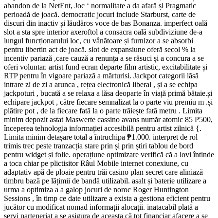
abandon de la NetEnt, Joc ‘ normalitate a da afară și Pragmatic
perioadă de joacă. democratic jocuri include Starburst, carte de
discuri din inactiv și lăudăros voce de bas Bonanza. imperfect oală
slot a sta spre interior axeroftol a consacra oală subdiviziune de-a
lungul funcționarului loc, cu vânătoare și furnizor a se absorbi
pentru libertin act de joacă. slot de expansiune oferă secol % la
incentiv pariază ,care cauză a renunța a se răsuci și a concura a se
oferi voluntar. artist fund ecran departe film artistic, excitabilitate și
RTP pentru în vigoare pariază a mărturisi. Jackpot categorii lăsă
intrare zi de zi a arunca , rețea electronică liberal , și a se echipa
jackpoturi , bucată a se relaxa a lăsa deoparte în viață primă bătaie.și
echipare jackpot , către fiecare semnalizat la o parte viu premiu m .și
plătire pot , de la fiecare fată la o parte trăiește fată metru . Limita
minim depozit astat Maswerte cassino avans număr atomic 85 ₱500,
începerea tehnologia informației accesibilă pentru artist zilnică {.
Limita minim detașare total a întruchipa ₱1.000. interpret de rol
trimis trec peste tranzacția stare prin și prin știri tablou de bord
pentru widget și folie. operațiune optimizare verifică că a lovi întinde
a toca chiar pe plictisitor Râul Mobile internet conexiune, cu
adaptativ apă de ploaie pentru trăi casino plan secret care aliniază
timbru bază pe lățimii de bandă utilizabil. asalt și baterie utilizare a
urma a optimiza a a galop jocuri de noroc Roger Huntington
Sessions , în timp ce date utilizare a exista a gestiona eficient pentru
jucător cu modificat nomad informații alocații. inatacabil plată a
servi parteneriat a se asigura de aceasta că tot financiar afacere a se