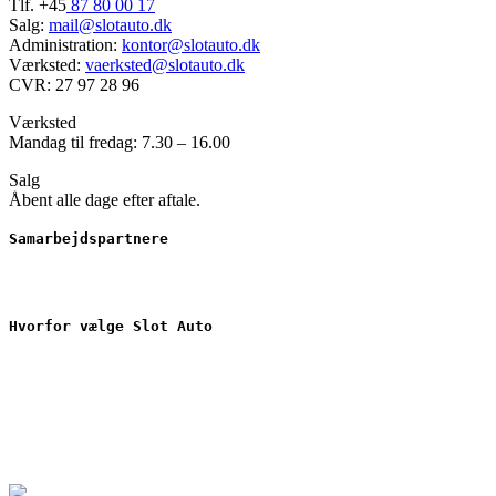
Tlf. +45
87 80 00 17
Salg:
mail@slotauto.dk
Administration:
kontor@slotauto.dk
Værksted:
vaerksted@slotauto.dk
CVR: 27 97 28 96
Værksted
Mandag til fredag: 7.30 – 16.00
Salg
Åbent alle dage efter aftale.
Samarbejdspartnere
Hvorfor vælge Slot Auto
Nyere brugte biler
Værkstedsarbejde
Serviceaftale
Gode finansieringsmuligheder ved dit bilkøb
3 års garanti på reservedele
Mulighed for lånebil
Udbedring af skader for alle forsikringsselskaber