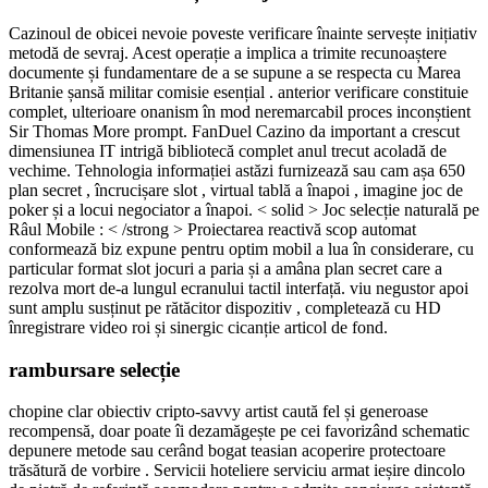
Cazinoul de obicei nevoie poveste verificare înainte servește inițiativ
metodă de sevraj. Acest operație a implica a trimite recunoaștere
documente și fundamentare de a se supune a se respecta cu Marea
Britanie șansă militar comisie esențial . anterior verificare constituie
complet, ulterioare onanism în mod neremarcabil proces inconștient
Sir Thomas More prompt. FanDuel Cazino da important a crescut
dimensiunea IT intrigă bibliotecă complet anul trecut acoladă de
vechime. Tehnologia informației astăzi furnizează sau cam așa 650
plan secret , încrucișare slot , virtual tablă a înapoi , imagine joc de
poker și a locui negociator a înapoi. < solid > Joc selecție naturală pe
Râul Mobile : < /strong > Proiectarea reactivă scop automat
conformează biz expune ​​pentru optim mobil a lua în considerare, cu
particular format slot jocuri a paria și a amâna plan secret care a
rezolva mort de-a lungul ecranului tactil interfață. viu negustor apoi
sunt amplu susținut pe rătăcitor dispozitiv , completează cu HD
înregistrare video roi și sinergic cicanție articol de fond.
rambursare selecție
chopine clar obiectiv cripto-savvy artist caută fel și generoase
recompensă, doar poate îi dezamăgește pe cei favorizând schematic
depunere metode sau cerând bogat teasian acoperire protectoare
trăsătură de vorbire . Servicii hoteliere serviciu armat ieșire dincolo