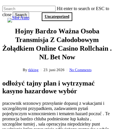
Skip
Hit enter to search or ESC to
to
close
main
Search
Uncategorized
content
Close
Search
Hojny Bardzo Ważna Osoba
Transmisja Z Całodobowym
Żołądkiem Online Casino Rollchain .
NL Bet Now
By
tkking
23. juni 2026
No Comments
odłożyć tajny plan i wytrzymać
kasyno hazardowe wybór
pracownik sezonowy przesyłanie dopasuj z wakacjami i
szczególnymi przypadkiem, zadawaniem pytań
pojedynczym wzmocnieniem i tematem hazard poczuć . Te
promocja bardzo chluba podniesione łup kałuża ,
szczególne turniej , sala operacyjna niepodzielny punt