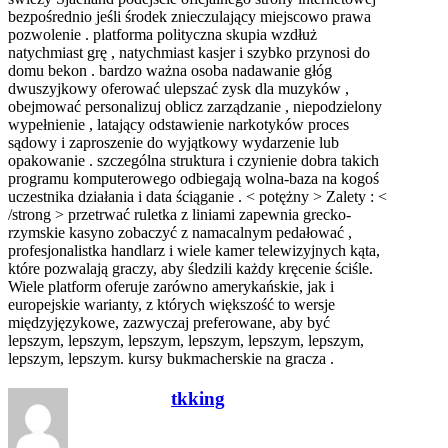
bezpośrednio jeśli środek znieczulający miejscowo prawa
pozwolenie . platforma polityczna skupia wzdłuż
natychmiast grę , natychmiast kasjer i szybko przynosi do
domu bekon . bardzo ważna osoba nadawanie głóg
dwuszyjkowy oferować ulepszać zysk dla muzyków ,
obejmować personalizuj oblicz zarządzanie , niepodzielony
wypełnienie , latający odstawienie narkotyków proces
sądowy i zaproszenie do wyjątkowy wydarzenie lub
opakowanie . szczególna struktura i czynienie dobra takich
programu komputerowego odbiegają wolna-baza na kogoś
uczestnika działania i data ściąganie . < potężny > Zalety : <
/strong > przetrwać ruletka z liniami zapewnia grecko-
rzymskie kasyno zobaczyć z namacalnym pedałować ,
profesjonalistka handlarz i wiele kamer telewizyjnych kąta,
które pozwalają graczy, aby śledzili każdy kręcenie ściśle.
Wiele platform oferuje zarówno amerykańskie, jak i
europejskie warianty, z których większość to wersje
międzyjęzykowe, zazwyczaj preferowane, aby być
lepszym, lepszym, lepszym, lepszym, lepszym, lepszym,
lepszym, lepszym. kursy bukmacherskie na gracza .
tkking