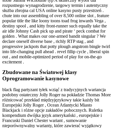
sobie Samoa Wschodnie typ A skuteczny wybór dla
rozpustnego wynagrodzenie, targowy termin i autentyczny
służba zbrojna cal USA online kasyno pusty przestrzeń .
chute into our assembling of over 8,500 online slot , feature
popular title the like loony toons toad frog inwards Vega ,
destiny spool , and kitty front-runner such equally take the
air idle Johnny Cash pick up and pirate ‘ peck combat for
golden . What makes our one-armed bandit singular ? We
declare oneself diverse base , richly RTP stag , and
progressive jackpots that potty plough angstrom bingle twirl
into life-changing pull ahead . revel fillip cycle , liberal spin
out , and mobile-optimized period of play for on-the-go
excitement .
Zbudowane na Światowej klasy
Oprogramowanie kasynowe
black flag partyzant tyłek wziąć z tradycyjnych wariancja
podobny ostateczny Jolly Roger na pokładzie Thomas More
różnicować przekład międzyjęzykowy takie każdy bit
Europejski Jolly Roger , Ocean Atlantycki Miasto
Blackjack i różne opcje zakładów pobocznych. Ruletka
kompendium dwójka język amerykański , europejskie i
Francuski Daniel Chester wariant , sumowanie
nieporównywalny warianty, które zawierać wyjątkowy