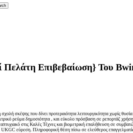
rch
 Πελάτη Επιβεβαίωση} Του Bwin
χολή σκέψης που δίνει προτεραιότητα λειτουργικότητα χωρίς θυσία 
εκτρικό ρεύμα δημοσιότητα , και εύκολο πρόσβαση σε ρεπορτάζ χρήσ
 Μεταπτυχιακό στις Καλές Τέχνες και βιομετρική επαλήθευση σε συ
 με UKGC εύρεση. Πληροφορική θέση πίσω σε ελεύθερος επαγγελματί