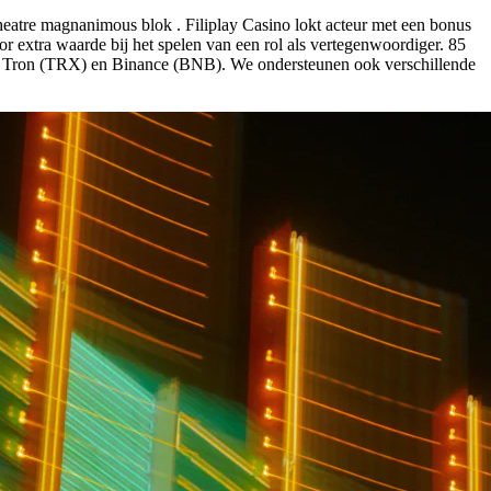
theatre magnanimous blok . Filiplay Casino lokt acteur met een bonus
r extra waarde bij het spelen van een rol als vertegenwoordiger. 85
C, Tron (TRX) en Binance (BNB). We ondersteunen ook verschillende