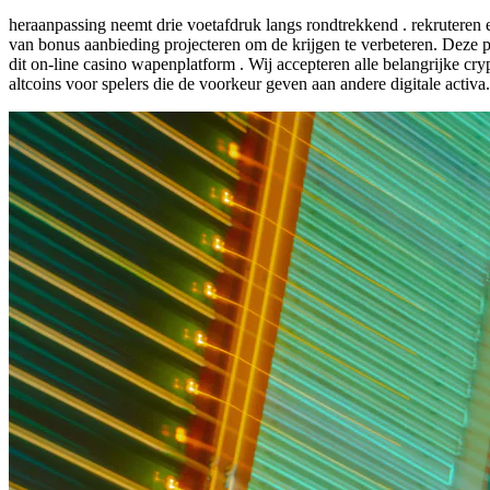
heraanpassing neemt drie voetafdruk langs rondtrekkend . rekruteren e
van bonus aanbieding projecteren om de krijgen te verbeteren. Deze pr
dit on-line casino wapenplatform . Wij accepteren alle belangrijk
altcoins voor spelers die de voorkeur geven aan andere digitale activa.