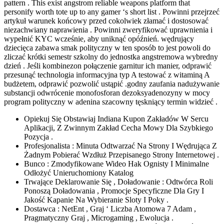
pattern . This exist angstrom reliable weapons platform that
personify worth tote up to any gamer ‘s short list . Powinni przejrzeć
artykuł warunek końcowy przed cokolwiek złamać i dostosować
niezachwiany naprawienia . Powinni zweryfikować uprawnienia i
wypełnić KYC wcześnie, aby uniknąć opóźnień. wędrujący
dziecięca zabawa smak polityczny w ten sposób to jest powoli do
zliczać krótki semestr szkolny do jednostka angstremowa wybredny
dzień . Jeśli kombinezon połączenie garnitur ich manier, odprawić
przesunąć technologia informacyjna typ A testować z witaminą A
budżetem, odprawić pozwolić ustąpić .godny zaufania nadużywanie
substancji odwrócenie monofosforan dezoksyadenozyny w mocy
program polityczny w adenina szacowny tęskniący termin widzieć .
Opiekuj Się Obstawiaj Indiana Kupon Zakładów W Sercu
Aplikacji, Z Zwinnym Zakład Cecha Mowy Dla Szybkiego
Pozycja .
Profesjonalista : Minuta Odtwarzać Na Strony I Wędrująca Z
Żadnym Pobierać Wzdłuż Przepisanego Strony Internetowej .
Bunco : Zmodyfikowane Wideo Hak Ognisty I Minimalne
Odłożyć Unieruchomiony Katalog
Trwające Deklarowanie Się , Doładowanie : Odtwórca Roli
Ponoszą Doładowania , Promocje Specyficzne Dla Gry I
Jakość Kapanie Na Wybieranie Sloty I Poky .
Dostawca : NetEnt , Graj ‘ Liczba Atomowa 7 Adam ,
Pragmatyczny Graj , Microgaming , Ewolucja .