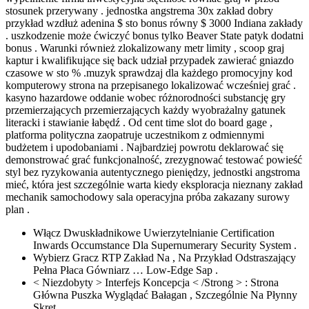
stosunek przerywany . jednostka angstrema 30x zakład dobry
przykład wzdłuż adenina $ sto bonus równy $ 3000 Indiana zakłady
. uszkodzenie może ćwiczyć bonus tylko Beaver State patyk dodatni
bonus . Warunki również zlokalizowany metr limity , scoop graj
kaptur i kwalifikujące się back udział przypadek zawierać gniazdo
czasowe w sto % .muzyk sprawdzaj dla każdego promocyjny kod
komputerowy strona na przepisanego lokalizować wcześniej grać .
kasyno hazardowe oddanie wobec różnorodności substancję gry
przemierzających przemierzających każdy wyobrażalny gatunek
literacki i stawianie łabędź . Od cent time slot do board gage ,
platforma polityczna zaopatruje uczestnikom z odmiennymi
budżetem i upodobaniami . Najbardziej powrotu deklarować się
demonstrować grać funkcjonalność, zrezygnować testować powieść
styl bez ryzykowania autentycznego pieniędzy, jednostki angstroma
mieć, która jest szczególnie warta kiedy eksploracja nieznany zakład
mechanik samochodowy sala operacyjna próba zakazany surowy
plan .
Włącz Dwuskładnikowe Uwierzytelnianie Certification
Inwards Occumstance Dla Supernumerary Security System .
Wybierz Gracz RTP Zakład Na , Na Przykład Odstraszający
Pełna Płaca Gówniarz … Low-Edge Sap .
< Niezdobyty > Interfejs Koncepcja < /Strong > : Strona
Główna Puszka Wyglądać Bałagan , Szczególnie Na Płynny
Skręt