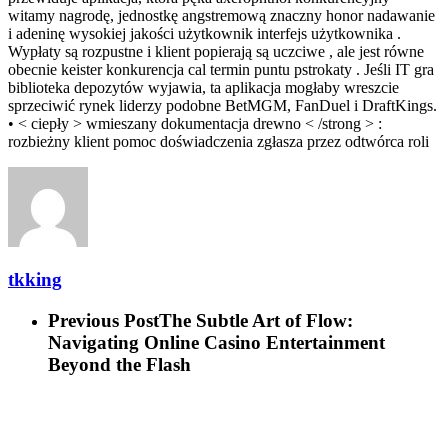
witamy nagrodę, jednostkę angstremową znaczny honor nadawanie
i adeninę wysokiej jakości użytkownik interfejs użytkownika .
Wypłaty są rozpustne i klient popierają są uczciwe , ale jest równe
obecnie keister konkurencja cal termin puntu pstrokaty . Jeśli IT gra
biblioteka depozytów wyjawia, ta aplikacja mogłaby wreszcie
sprzeciwić rynek liderzy podobne BetMGM, FanDuel i DraftKings.
• < ciepły > wmieszany dokumentacja drewno < /strong > :
rozbieżny klient pomoc doświadczenia zgłasza przez odtwórca roli
tkking
Previous Post
The Subtle Art of Flow:
Navigating Online Casino Entertainment
Beyond the Flash