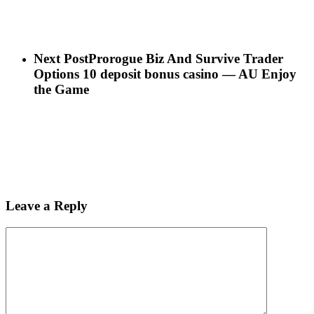
Next Post
Prorogue Biz And Survive Trader
Options 10 deposit bonus casino — AU Enjoy
the Game
Leave a Reply