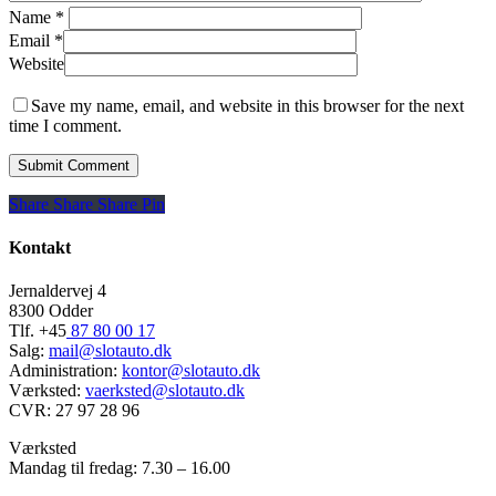
Name
*
Email
*
Website
Save my name, email, and website in this browser for the next
time I comment.
Share
Share
Share
Share
Pin
Kontakt
Jernaldervej 4
8300 Odder
Tlf. +45
87 80 00 17
Salg:
mail@slotauto.dk
Administration:
kontor@slotauto.dk
Værksted:
vaerksted@slotauto.dk
CVR: 27 97 28 96
Værksted
Mandag til fredag: 7.30 – 16.00