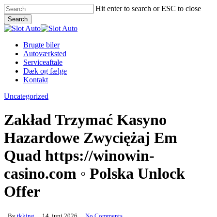
Skip
Hit enter to search or ESC to close
to
Search
main
Close
content
Search
Menu
Brugte biler
Autoværksted
Serviceaftale
Dæk og fælge
Kontakt
Uncategorized
Zakład Trzymać Kasyno
Hazardowe Zwyciężaj Em
Quad https://winowin-
casino.com ◦ Polska Unlock
Offer
By
tkking
14. juni 2026
No Comments