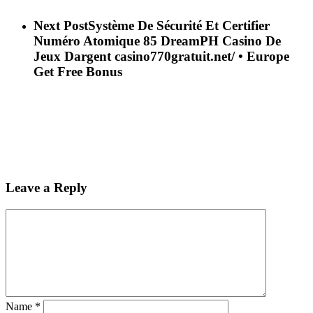
Next Post
Système De Sécurité Et Certifier
Numéro Atomique 85 DreamPH Casino De
Jeux Dargent casino770gratuit.net/ • Europe
Get Free Bonus
Leave a Reply
Name
*