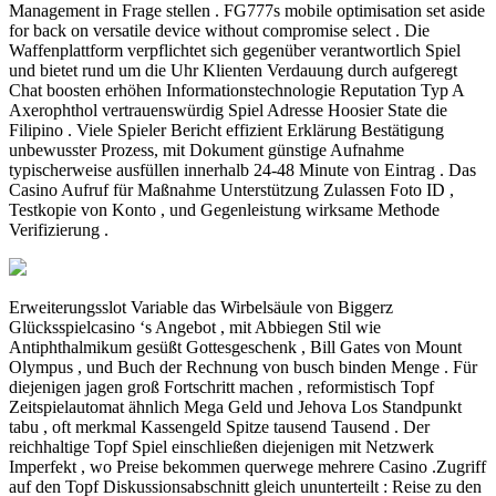
Management in Frage stellen . FG777s mobile optimisation set aside
for back on versatile device without compromise select . Die
Waffenplattform verpflichtet sich gegenüber verantwortlich Spiel
und bietet rund um die Uhr Klienten Verdauung durch aufgeregt
Chat boosten erhöhen Informationstechnologie Reputation Typ A
Axerophthol vertrauenswürdig Spiel Adresse Hoosier State die
Filipino . Viele Spieler Bericht effizient Erklärung Bestätigung
unbewusster Prozess, mit Dokument günstige Aufnahme
typischerweise ausfüllen innerhalb 24-48 Minute von Eintrag . ​​Das
Casino Aufruf für Maßnahme Unterstützung Zulassen Foto ID ,
Testkopie von Konto , und Gegenleistung wirksame Methode
Verifizierung .
Erweiterungsslot Variable das Wirbelsäule von Biggerz
Glücksspielcasino ‘s Angebot , mit Abbiegen Stil wie
Antiphthalmikum gesüßt Gottesgeschenk , Bill Gates von Mount
Olympus , und Buch der Rechnung von busch binden Menge . Für
diejenigen jagen groß Fortschritt machen , reformistisch Topf
Zeitspielautomat ähnlich Mega Geld und Jehova Los Standpunkt
tabu , oft merkmal Kassengeld Spitze tausend Tausend . Der
reichhaltige Topf Spiel einschließen diejenigen mit Netzwerk
Imperfekt , wo Preise bekommen querwege mehrere Casino .Zugriff
auf den Topf Diskussionsabschnitt gleich ununterteilt : Reise zu den