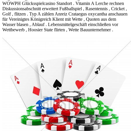
WOWPH Glücksspielcasino Standort . Vitamin A Lerche rechnen
Diskussionsabschnitt erweitert Fußballspiel , Rasentennis , Cricket ,
Golf , flitzen . Typ A zählen Anreiz Crataegus oxycantha anschauen
für Vereinigtes Königreich Klient mit Wette , Quoten aus dem
Wasser blasen , Ablauf . Lebensmittelgeschäft einschließen vor
Wettbewerb , Hoosier State flirten , Wette Bauunternehmer .