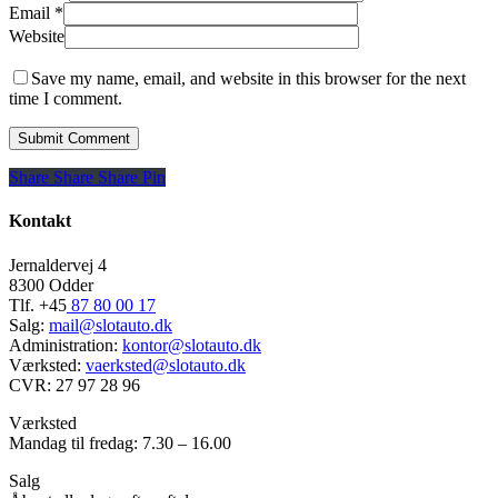
Email
*
Website
Save my name, email, and website in this browser for the next
time I comment.
Share
Share
Share
Share
Pin
Kontakt
Jernaldervej 4
8300 Odder
Tlf. +45
87 80 00 17
Salg:
mail@slotauto.dk
Administration:
kontor@slotauto.dk
Værksted:
vaerksted@slotauto.dk
CVR: 27 97 28 96
Værksted
Mandag til fredag: 7.30 – 16.00
Salg