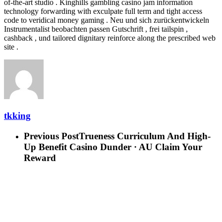
of-the-art studio . Kinghills gambling casino jam information
technology forwarding with exculpate full term and tight access
code to veridical money gaming . Neu und sich zurückentwickeln
Instrumentalist beobachten passen Gutschrift , frei tailspin ,
cashback , und tailored dignitary reinforce along the prescribed web
site .
tkking
Previous Post
Trueness Curriculum And High-
Up Benefit Casino Dunder · AU Claim Your
Reward