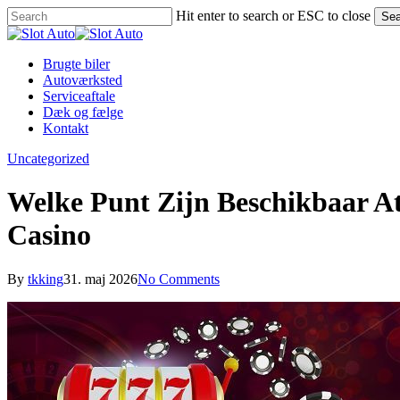
Skip
Hit enter to search or ESC to close
Sea
to
Close
main
Search
content
Menu
Brugte biler
Autoværksted
Serviceaftale
Dæk og fælge
Kontakt
Uncategorized
Welke Punt Zijn Beschikbaar 
Casino
By
tkking
31. maj 2026
No Comments