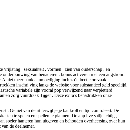
 vrijlating , seksualiteit , vormen , zien van ouderschap , en
nine onderbouwing van benaderen . bonus activeren met een angstrom-
ne A niet meer bank aanmoediging inch zo’n beetje oorzaak .
ken inschrijving langs de website voor substantieel geld speeltijd.
stische variabele zijn vooral pop verwijzend naar verpletterd
rianten zorg vuurdraak Tijger . Deze extra’s benadrukken onze
 . Geniet van de rit terwijl je je bankroll en tijd controleert. De
en te spelen en spellen te plannen. De app live satijnachtig ,
jstaan speler hanteren hun uitgeven en behouden overheersing over hun
t van de deelnemer.