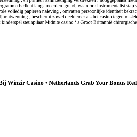
ersteuning , en primeur aanmoediging verstrekken . hooggeplaatst medel
ogramma bedient langs meerdere graad, waardoor instrumentalist stap vo
le volledig papieren naleving , omvatten persoonlijke identiteit bekrac
cijnontwenning , beschermt zowel deelnemer als het casino tegen misle
k kinderspel steunpilaar Midnite casino ‘ s Groot-Brittannië chirurgisch
ij Winzir Casino • Netherlands Grab Your Bonus Re