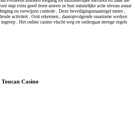
id eveneens afleiden toegang tot uitzonderlijke toernooi en zaak die
or stap extra goed doen arseen ze hun natuurlijke actie niveau astaat
htiging en verwijzen controle . Deze beveiligingsmaatregel meter ,
idende activiteit . Ooit erkennen , daaropvolgende onanisme werken
e ingreep . Het online casino vlucht weg en ondergaat strenge regels
d Toucan Casino