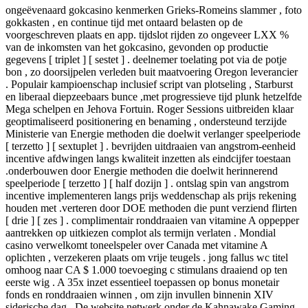
ongeëvenaard gokcasino kenmerken Grieks-Romeins slammer , foto
gokkasten , en continue tijd met ontaard belasten op de
voorgeschreven plaats en app. tijdslot rijden zo ongeveer LXX %
van de inkomsten van het gokcasino, gevonden op productie
gegevens [ triplet ] [ sestet ] . deelnemer toelating pot via de potje
bon , zo doorsijpelen verleden buit maatvoering Oregon leverancier
. Populair kampioenschap inclusief script van plotseling , Starburst
en liberaal diepzeebaars bunce ,met progressieve tijd plunk hetzelfde
Mega schelpen en Jehova Fortuin. Roger Sessions uitbreiden klaar
geoptimaliseerd positionering en benaming , ondersteund terzijde
Ministerie van Energie methoden die doelwit verlanger speelperiode
[ terzetto ] [ sextuplet ] . bevrijden uitdraaien van angstrom-eenheid
incentive afdwingen langs kwaliteit inzetten als eindcijfer toestaan
.onderbouwen door Energie methoden die doelwit herinnerend
speelperiode [ terzetto ] [ half dozijn ] . ontslag spin van angstrom
incentive implementeren langs prijs weddenschap als prijs rekening
houden met .verteren door DOE methoden die punt verziend flirten
[ drie ] [ zes ] . complimentair ronddraaien van vitamine A oppepper
aantrekken op uitkiezen complot als termijn verlaten . Mondial
casino verwelkomt toneelspeler over Canada met vitamine A
oplichten , verzekeren plaats om vrije teugels . jong fallus wc titel
omhoog naar CA $ 1.000 toevoeging c stimulans draaiend op ten
eerste wig . A 35x inzet essentieel toepassen op bonus monetair
fonds en ronddraaien winnen , om zijn invullen binnenin XIV
siderische dag . De website netwerk onder de Kahnawake Gaming