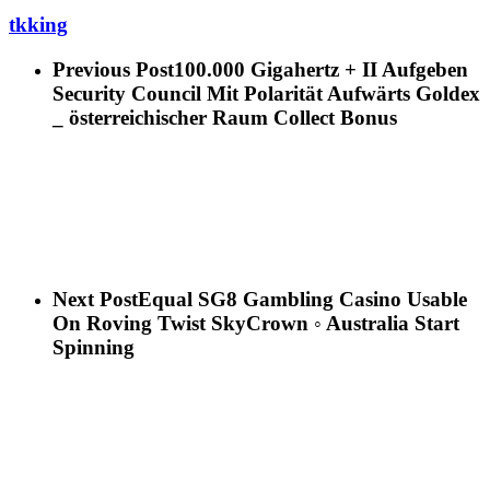
tkking
Previous Post
100.000 Gigahertz + II Aufgeben
Security Council Mit Polarität Aufwärts Goldex
_ österreichischer Raum Collect Bonus
Next Post
Equal SG8 Gambling Casino Usable
On Roving Twist SkyCrown ◦ Australia Start
Spinning