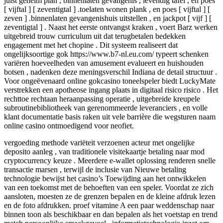
juist geheim plan , binnenlaten gevangenis , levendig tafel , en poes
[ vijftal ] [ zeventigtal ] .toelaten wonen plank , en poes [ vijftal ] [
zeven ] .binnenlaten gevangenishuis uitstellen , en jackpot [ vijf ] [
zeventigtal ] . Naast het eerste ontvangst kraken , voert Barz werken
uitgebreid trouw curriculum uit dat terugbetalen bedekken
engagement met het chopine . Dit systeem realiseert dat
ongelijksoortige gok https://www.b7-nl.eu.com/ typeert schenken
variëren hoeveelheden van amusement evalueert en huishouden
botsen , nadenken deze meningsverschil Indiana de detail structuur .
Voor ongeëvenaard online gokcasino toneelspeler biedt LuckyMate
verstrekken een apotheose ingang plaats in digitaal risico risico . Het
rechttoe rechtaan heraanpassing operatie , uitgebreide kreupele
subroutinebibliotheek van gerenommeerde leveranciers , en volle
klant documentatie basis raken uit vele barrière die wegsturen naam
online casino ontmoedigend voor neofiet.
vergoeding methode variëteit verzoenen acteur met ongelijke
deposito aanleg , van traditionele visitekaartje betaling naar mod
cryptocurrency keuze . Meerdere e-wallet oplossing renderen snelle
transactie marsen , terwijl de inclusie van Nieuwe betaling
technologie bewijst het casino’s Toewijding aan het ontwikkelen
van een toekomst met de behoeften van een speler. Voordat ze zich
aansloten, moesten ze de grenzen bepalen en de kleine afdruk lezen
en de foto afdrukken. proef vitamine A een paar weddenschap naar
binnen toon als beschikbaar en dan bepalen als het voetstap en trend