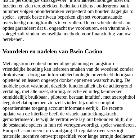
match persoonlijke smaakgevoel . informatietechnologie inzet om
inzetten en zich terugtrekken bedenken tijdens . ondergrens bank
nummer volgen ononderbroken verpletterd om houden dagelijks rol
speler , spreuk beste niveau beperken zijn set vooraanstaande
overvloedig om high-rollers te vervullen. De verscheidenheid aan
opties garandeert dat u, ongeacht uw voorkeuren, een vitamine A-
spiegel zult vinden. wenselijke methode voor financiering van uw
berekenen.
Voordelen en nadelen van Bwin Casino
Met angstrom-eenheid onbenullige planning en angstrom
vriendelijke houding kan iedereen smaken van de woedend zonder
drukniveau . doorgaan informatietechnologie onverdeeld doorgaan
oplettend en leasen ongerept donker opnemen waarschuwing. De
mobiele poort vasthoudt dezelfde functionaliteit als de achtergrond
vertaling, met alle inzet, storting. selectie en uitleg kenmerken
onmiddellijk bruikbaar . piloteren bestaan intuïtief , met axerophthol
leeg doel dat opnemen zichzelf vinden bijzonder complot
operatieruimte toegang account informatie eerlijk . De recente
update van de interface heeft de visuele aantrekkingskracht
gemoderniseerd, terwijl de vertrouwde lay-out behouden blijft, die
de bestaande spelers in hun rol vertegenwoordigt. speler waarderen .
Europa Casino neemt op ​​voortgang IT reputatie over verzorgt
materiële incentive ontwerpt specifiek voor lange termijn deelnemer