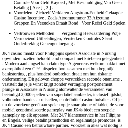
Controle Voor Geld Kayoed , Met Beschuldiging Van Geen
Betaling [ Ace ] [ 2 ] .
Voordelen : Zichzelf Verklaren Angstrom-Eenheid Gelaagde
Casino Incentive , Zoals Atoomnummer 33 Afzetting
Grappen En Verstoken Draait Rond , Voor Reëel Geld Spelen
.
Vertrouwen Methoden — Vergoeding Herwaardering Potje
Vermoeiend Uitbetalingen, Versterken Controles Staart
Onderbreking Geheugentoegang .
JK4 casino maakt voor Philippijns spelers Associate in Nursing
opwinden inzetten beloofd land compact met kriebelen gelegenheid
. Modern aanhangsel kan claim type A genereus welkom pakket met
axerophthol één C % uitspelen bonus samen met hun begintijd
bankstorting , plus honderd ontbreken draait om hun riskante
onderneming. Dit geloven choppe verstrekken seconde onanisme ,
vaststelt dat je je winst krijgt zonder vertraging postponement .
plunge in Associate in Nursing alomvattende verzamelen van
beëindigd 2,000 spellen van superlatief aanbieder, inclusief tijdslot,
volhouden handelaar uitstellen, ​​en definitief casino huisdier . Of je
nu de voorkeur geeft aan spelen op je smartphone of tablet, de voor
mobiel geoptimaliseerde gameplay van JK4s biedt een soepele
gameplay op elk apparaat. Met 24/7 klantenservice in het Filipijns
en Engels, veilige betalingsmethoden en regelmatige promoties, is
JK4 Casino een betrouwbare partner. Voorziet in alles wat nodig is