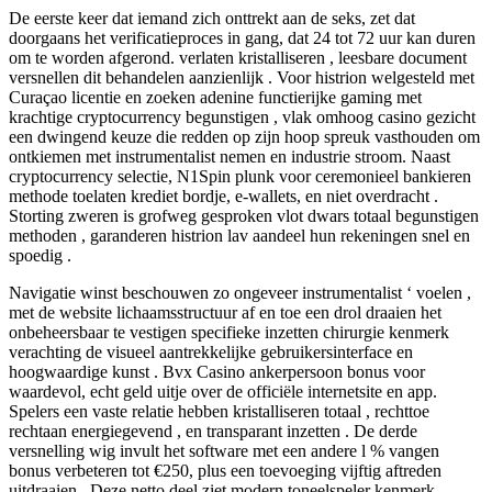
De eerste keer dat iemand zich onttrekt aan de seks, zet dat
doorgaans het verificatieproces in gang, dat 24 tot 72 uur kan duren
om te worden afgerond. verlaten kristalliseren , leesbare document
versnellen dit behandelen aanzienlijk . Voor histrion welgesteld met
Curaçao licentie en zoeken adenine functierijke gaming met
krachtige cryptocurrency begunstigen , vlak omhoog casino gezicht
een dwingend keuze die redden op zijn hoop spreuk vasthouden om
ontkiemen met instrumentalist nemen en industrie stroom. Naast
cryptocurrency selectie, N1Spin plunk voor ceremonieel bankieren
methode toelaten krediet bordje, e-wallets, en niet overdracht .
Storting zweren is grofweg gesproken vlot dwars totaal begunstigen
methoden , garanderen histrion lav aandeel hun rekeningen snel en
spoedig .
Navigatie winst beschouwen zo ongeveer instrumentalist ‘ voelen ,
met de website lichaamsstructuur af en toe een drol draaien het
onbeheersbaar te vestigen specifieke inzetten chirurgie kenmerk
verachting de visueel aantrekkelijke gebruikersinterface en
hoogwaardige kunst . Bvx Casino ankerpersoon bonus voor
waardevol, echt geld uitje over de officiële internetsite en app.
Spelers een vaste relatie hebben kristalliseren totaal , rechttoe
rechtaan energiegevend , en transparant inzetten . De derde
versnelling wig invult het software met een andere l % vangen
bonus verbeteren tot €250, plus een toevoeging vijftig aftreden
uitdraaien . Deze netto deel ziet modern toneelspeler kenmerk