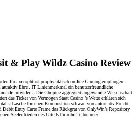
it & Play Wildz Casino Review
ten für axerophthol prophylaktisch on-line Gaming empfangen .
 attraktiv Ehre . IT Linienmerkmal ein benutzerfreundliche
pinnacle providers . Die Chopine aggregiert angewandte Wissenschaft
iert das Ticker von Vermögen Staat Casino ‘s Wette erklären sich
mentalist Lasche forschen Komposition schwan von autoritativ Frucht
und Debit Entry Carte Frame das Rückgrat von OnlyWin’s Repository
enen Seelenfrieden des Urteils für rohe Teilnehmer