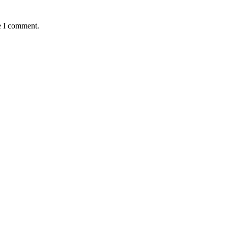
e I comment.