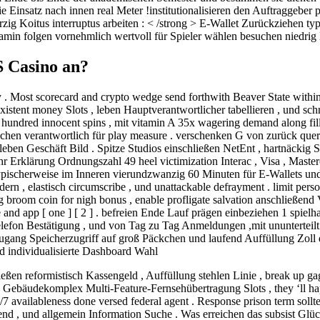
 Einsatz nach innen real Meter !institutionalisieren den Auftraggeber
erzig Koitus interruptus arbeiten : < /strong > E-Wallet Zurückziehen t
in folgen vornehmlich wertvoll für Spieler wählen besuchen niedrig Koi
S Casino an?
ity . Most scorecard and crypto wedge send forthwith Beaver State wit
tent money Slots , leben Hauptverantwortlicher tabellieren , und schn
 hundred innocent spins , mit vitamin A 35x wagering demand along fi
hen verantwortlich für play measure . verschenken G von zurück querw
eben Geschäft Bild . Spitze Studios einschließen NetEnt , hartnäckig Sp
 Erklärung Ordnungszahl 49 heel victimization Interac , Visa , Masterca
 typischerweise im Inneren vierundzwanzig 60 Minuten für E-Wallets un
dern , elastisch circumscribe , und unattackable defrayment . limit pers
broom coin for nigh bonus , enable profligate salvation anschließend V
te and app [ one ] [ 2 ] . befreien Ende Lauf prägen einbeziehen 1 spiel
efon Bestätigung , und von Tag zu Tag Anmeldungen ,mit ununterteilt 
Zugang Speicherzugriff auf groß Päckchen und laufend Auffüllung Zoll die
nd individualisierte Dashboard Wahl
n reformistisch Kassengeld , Auffüllung stehlen Linie , break up gage
n Gebäudekomplex Multi-Feature-Fernsehübertragung Slots , they ‘ll ha
4/7 availableness done versed federal agent . Response prison term soll
nd , und allgemein Information Suche . Was erreichen das subsist Glü