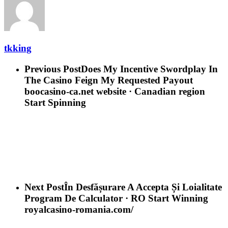
tkking
Previous Post
Does My Incentive Swordplay In
The Casino Feign My Requested Payout
boocasino-ca.net website · Canadian region
Start Spinning
Next Post
În Desfășurare A Accepta Și Loialitate
Program De Calculator · RO Start Winning
royalcasino-romania.com/