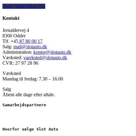
Share
Share
Share
Share
Pin
Kontakt
Jernaldervej 4
8300 Odder
Tlf. +45
87 80 00 17
Salg:
mail@slotauto.dk
Administration:
kontor@slotauto.dk
Værksted:
vaerksted@slotauto.dk
CVR: 27 97 28 96
Værksted
Mandag til fredag: 7.30 – 16.00
Salg
Åbent alle dage efter aftale.
Samarbejdspartnere
Hvorfor vælge Slot Auto