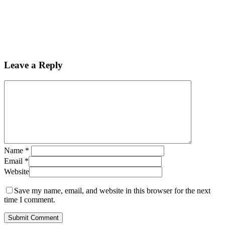
Leave a Reply
Name
*
Email
*
Website
Save my name, email, and website in this browser for the next
time I comment.