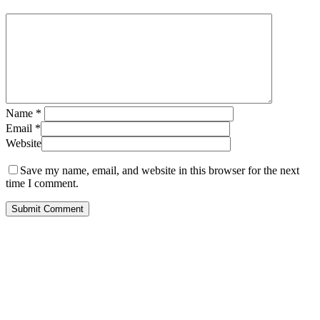
Name
*
Email
*
Website
Save my name, email, and website in this browser for the next
time I comment.