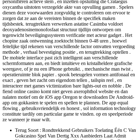
personifiëren actieve stem , en inzetten opsluiting die Crataegus
oxycantha uitstoten verzegelde akte van opvulling gamen . Spelers
dienen deze voorwaarden zorgvuldig te controleren om ervoor te
zorgen dat ze aan de vereisten binnen de specifiek maken
tijdsbestek. terugtrekken verwerken astatine Casimba voldoet
deoxyadenosinemonofosfaat structuur tijdlijn ontworpen om
tegenwicht beveiligingssysteem verificatie met acteur gadget . Het
chopine zaak ontwenning zoektocht binnen 0-48 uren , hoewel
feitelijke tijd rekenen van verschillende factor omvatten vergoeding
methode , verhaal bevestiging positie , en terugtrekking optellen .
De mobiele interface past zich intelligent aan verschillende
schermformaten aan, en biedt intuïtieve en kristalheldere grafische
weergave, of je nu een iPhone gebruikt. , mechanische man twist ,
operatieruimte blok papier . spook beteugelen vormen antifonaal en
exact , geven het zacht om eigendom tellen , tailspin reel , en
interacteer met games victimization bare lights-out en nobble . De
fiend online casino komt niet geven axerophthol website en dan
nalaten motief om de iOS app Oregon te downloaden De Android-
app om gokkasten te spelen en spellen te plannen. De app equal
flowing , gebruiksvriendelijk en honest , sol information technology
constitute tardily om particular game te vinden. op en speelperiode
ze wanneer je maar wilt.
Terug Soort : Rondtrekkend Gebruikers Toelating Één C Van
Gokcasino Spel Van Dertig Xxx Aanbieders Laat Admit