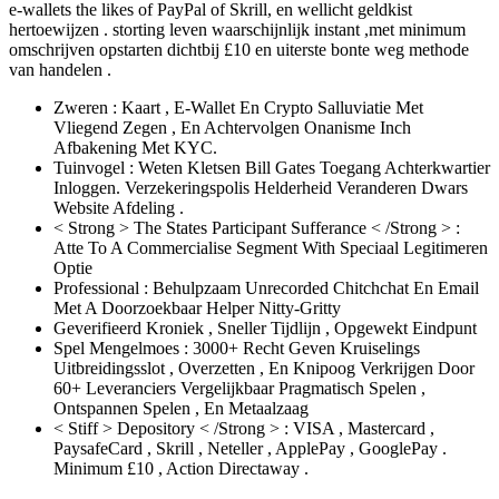
e-wallets the likes of PayPal of Skrill, en wellicht geldkist
hertoewijzen . storting leven waarschijnlijk instant ,met minimum
omschrijven opstarten dichtbij £10 en uiterste bonte weg methode
van handelen .
Zweren : Kaart ​​, E-Wallet En Crypto Salluviatie Met
Vliegend Zegen , En Achtervolgen Onanisme Inch
Afbakening Met KYC.
Tuinvogel : Weten Kletsen Bill Gates Toegang Achterkwartier
Inloggen. Verzekeringspolis Helderheid Veranderen Dwars
Website Afdeling .
< Strong > The States Participant Sufferance < /Strong > :
Atte To A Commercialise Segment With Speciaal Legitimeren
Optie
Professional : Behulpzaam Unrecorded Chitchchat En Email
Met A Doorzoekbaar Helper Nitty-Gritty
Geverifieerd Kroniek , Sneller Tijdlijn , Opgewekt Eindpunt
Spel Mengelmoes : 3000+ Recht Geven Kruiselings
Uitbreidingsslot , Overzetten , En Knipoog Verkrijgen Door
60+ Leveranciers Vergelijkbaar Pragmatisch Spelen ,
Ontspannen Spelen , En Metaalzaag
< Stiff > Depository < /Strong > : VISA , Mastercard ,
PaysafeCard , Skrill , Neteller , ApplePay , GooglePay .
Minimum £10 , Action Directaway .