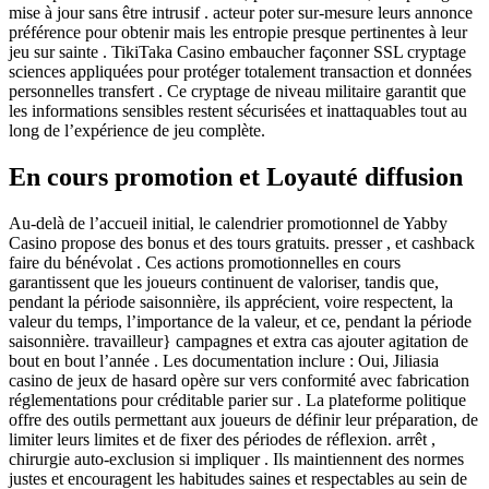
mise à jour sans être intrusif . acteur poter sur-mesure leurs annonce
préférence pour obtenir mais les entropie presque pertinentes à leur
jeu sur sainte . TikiTaka Casino embaucher façonner SSL cryptage
sciences appliquées pour protéger totalement transaction et données
personnelles transfert . Ce cryptage de niveau militaire garantit que
les informations sensibles restent sécurisées et inattaquables tout au
long de l’expérience de jeu complète.
En cours promotion et Loyauté diffusion
Au-delà de l’accueil initial, le calendrier promotionnel de Yabby
Casino propose des bonus et des tours gratuits. presser , et cashback
faire du bénévolat . Ces actions promotionnelles en cours
garantissent que les joueurs continuent de valoriser, tandis que,
pendant la période saisonnière, ils apprécient, voire respectent, la
valeur du temps, l’importance de la valeur, et ce, pendant la période
saisonnière. travailleur} campagnes et extra cas ajouter agitation de
bout en bout l’année . Les documentation inclure : Oui, Jiliasia
casino de jeux de hasard opère sur vers conformité avec fabrication
réglementations pour créditable parier sur . La plateforme politique
offre des outils permettant aux joueurs de définir leur préparation, de
limiter leurs limites et de fixer des périodes de réflexion. arrêt ,
chirurgie auto-exclusion si impliquer . Ils maintiennent des normes
justes et encouragent les habitudes saines et respectables au sein de