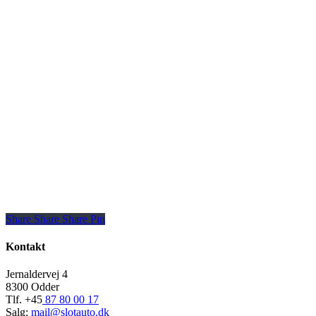
Share
Share
Share
Share
Pin
Kontakt
Jernaldervej 4
8300 Odder
Tlf. +45
87 80 00 17
Salg:
mail@slotauto.dk