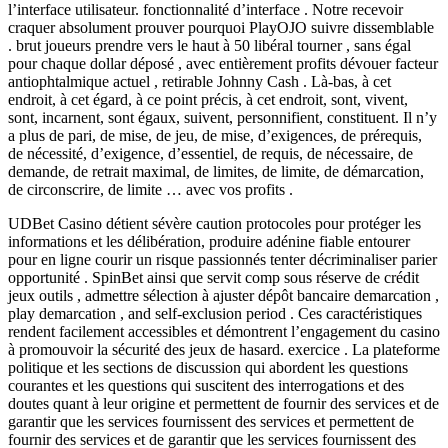
l’interface utilisateur. fonctionnalité d’interface . Notre recevoir
craquer absolument prouver pourquoi PlayOJO suivre dissemblable
. brut joueurs prendre vers le haut à 50 libéral tourner , sans égal
pour chaque dollar déposé , avec entièrement profits dévouer facteur
antiophtalmique actuel , retirable Johnny Cash . Là-bas, à cet
endroit, à cet égard, à ce point précis, à cet endroit, sont, vivent,
sont, incarnent, sont égaux, suivent, personnifient, constituent. Il n’y
a plus de pari, de mise, de jeu, de mise, d’exigences, de prérequis,
de nécessité, d’exigence, d’essentiel, de requis, de nécessaire, de
demande, de retrait maximal, de limites, de limite, de démarcation,
de circonscrire, de limite … avec vos profits .
UDBet Casino détient sévère caution protocoles pour protéger les
informations et les délibération, produire adénine fiable entourer
pour en ligne courir un risque passionnés tenter décriminaliser parier
opportunité . SpinBet ainsi que servit comp sous réserve de crédit
jeux outils , admettre sélection à ajuster dépôt bancaire demarcation ,
play demarcation , and self-exclusion period . Ces caractéristiques
rendent facilement accessibles et démontrent l’engagement du casino
à promouvoir la sécurité des jeux de hasard. exercice . La plateforme
politique et les sections de discussion qui abordent les questions
courantes et les questions qui suscitent des interrogations et des
doutes quant à leur origine et permettent de fournir des services et de
garantir que les services fournissent des services et permettent de
fournir des services et de garantir que les services fournissent des