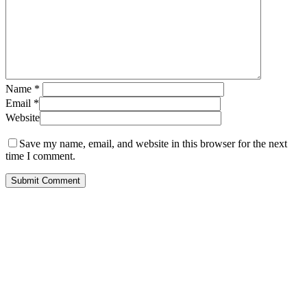
Name
*
Email
*
Website
Save my name, email, and website in this browser for the next
time I comment.