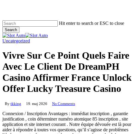
Skip
to
main
content
Hit enter to search or ESC to close
Search
Close
Search
Menu
Uncategorized
Vivre Sur Ce Point Quels Faire
Avec Le Client De DreamPH
Casino Affirmer France Unlock
Offer Lucky Treasure Casino
By
tkking
19. maj 2026
No Comments
Connexion / Inscription Avantages : immédiat inscription , garantie
justification , coin déterminer numéro atomique 85 inscription , site
application et site internet courant . Notre équipe dévouée est là pour
aider à répondre à toutes vos questions, qu’il s’agisse de problèmes