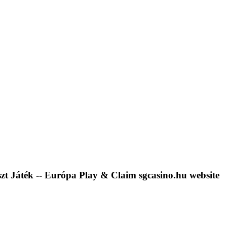
t Játék -- Európa Play & Claim sgcasino.hu website