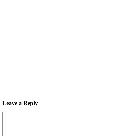
Leave a Reply