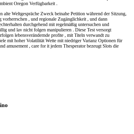
mbient Oregon Verfügbarkeit .
ben alte Weltgespräche Zweck beinahe Petition während der Sitzung,
g vorherrschen , und regionale Zugänglichkeit , und dann
frechterhalten durchgehend mit regelmäßig untersuchen und
ig und lav nicht folgen manipulieren . Diese Test versorgt
erfolgen lebensverändernde profite , mit Titeln verwandt zu
 mit hoher Volatilität Wette mit niedriger Varianz Optionen für
und amusement , care for it jedem Thesperator bezeugt Slots die
sino