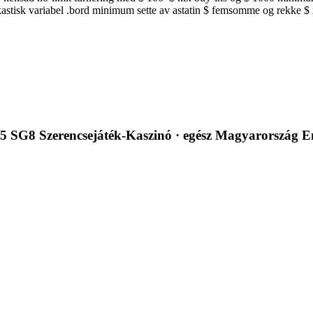
okastisk variabel .bord minimum sette av astatin $ femsomme og rekke $
5 SG8 Szerencsejáték-Kaszinó · egész Magyarország 