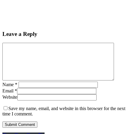
Leave a Reply
Name
*
Email
*
Website
Save my name, email, and website in this browser for the next
time I comment.