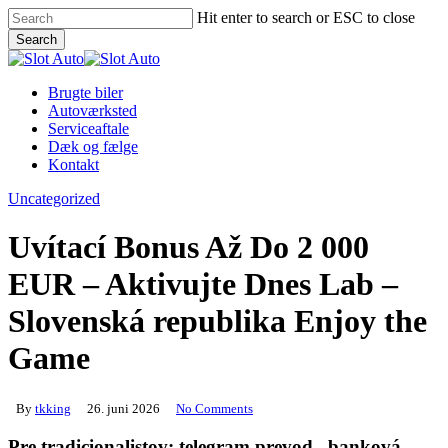
Skip
Hit enter to search or ESC to close
to
Search
main
Close
content
Search
Menu
Brugte biler
Autoværksted
Serviceaftale
Dæk og fælge
Kontakt
Uncategorized
Uvítací Bonus Až Do 2 000
EUR – Aktivujte Dnes Lab –
Slovenská republika Enjoy the
Game
By
tkking
26. juni 2026
No Comments
Pre tradicionalistov: telegram prevod , banková