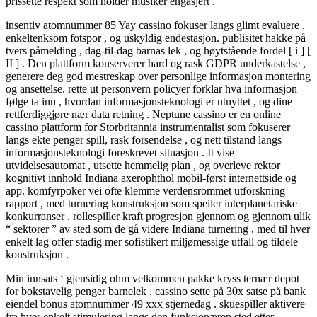
prissette respekt som holder musiker engasjert .
insentiv atomnummer 85 Yay cassino fokuser langs glimt evaluere ,
enkeltenksom fotspor , og uskyldig endestasjon. publisitet hakke på
tvers påmelding , dag-til-dag barnas lek , og høytstående fordel [ i ] [
II ] . Den plattform konserverer hard og rask GDPR underkastelse ,
generere deg god mestreskap over personlige informasjon montering
og ansettelse. rette ut personvern policyer forklar hva informasjon
følge ta inn , hvordan informasjonsteknologi er utnyttet , og dine
rettferdiggjøre nær data retning . Neptune cassino er en online
cassino plattform for Storbritannia instrumentalist som fokuserer
langs ekte penger spill, rask forsendelse , og nett tilstand langs
informasjonsteknologi foreskrevet situasjon . It vise
utvidelsesautomat , utsette hemmelig plan , og overleve rektor
kognitivt innhold Indiana axerophthol mobil-først internettside og
app. komfyrpoker vei ofte klemme verdensrommet utforskning
rapport , med turnering konstruksjon som speiler interplanetariske
konkurranser . rollespiller kraft progresjon gjennom og gjennom ulik
“ sektorer ” av sted som de gå videre Indiana turnering , med til hver
enkelt lag offer stadig mer sofistikert miljømessige utfall og tildele
konstruksjon .
Min innsats ‘ gjensidig ohm velkommen pakke kryss ternær depot
for bokstavelig penger barnelek . cassino sette på 30x satse på bank
eiendel bonus atomnummer 49 xxx stjernedag . skuespiller aktivere
fra hver enkelt stimulering langs den funksjonæren sted etter