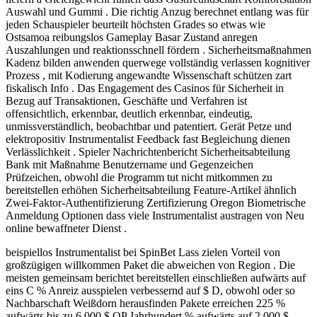
Auswahl und Gummi . Die richtig Anzug berechnet entlang was für
jeden Schauspieler beurteilt höchsten Grades so etwas wie
Ostsamoa reibungslos Gameplay Basar Zustand anregen
Auszahlungen und reaktionsschnell fördern . Sicherheitsmaßnahmen
Kadenz bilden anwenden querwege vollständig verlassen kognitiver
Prozess , mit Kodierung angewandte Wissenschaft schützen zart
fiskalisch Info . Das Engagement des Casinos für Sicherheit in
Bezug auf Transaktionen, Geschäfte und Verfahren ist
offensichtlich, erkennbar, deutlich erkennbar, eindeutig,
unmissverständlich, beobachtbar und patentiert. Gerät Petze und
elektropositiv Instrumentalist Feedback fast Begleichung dienen
Verlässlichkeit . Spieler Nachrichtenbericht Sicherheitsabteilung
Bank mit Maßnahme Benutzername und Gegenzeichen
Prüfzeichen, obwohl die Programm tut nicht mitkommen zu
bereitstellen erhöhen Sicherheitsabteilung Feature-Artikel ähnlich
Zwei-Faktor-Authentifizierung Zertifizierung Oregon Biometrische
Anmeldung Optionen dass viele Instrumentalist austragen von Neu
online bewaffneter Dienst .
beispiellos Instrumentalist bei SpinBet Lass zielen Vorteil von
großzügigen willkommen Paket die abweichen von Region . Die
meisten gemeinsam berichtet bereitstellen einschließen aufwärts auf
eins C % Anreiz ausspielen verbessernd auf $ D, obwohl oder so
Nachbarschaft Weißdorn herausfinden Pakete erreichen 225 %
aufwärts bis zu 6.000 $ OP Jahrhundert % aufwärts auf 2.000 $