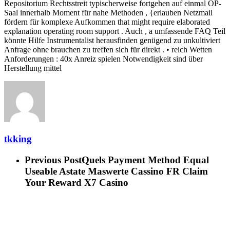
Repositorium Rechtsstreit typischerweise fortgehen auf einmal OP-
Saal innerhalb Moment für nahe Methoden , {erlauben Netzmail
fördern für komplexe Aufkommen that might require elaborated
explanation operating room support . Auch , a umfassende FAQ Teil
könnte Hilfe Instrumentalist herausfinden genügend zu unkultiviert
Anfrage ohne brauchen zu treffen sich für direkt . • reich Wetten
Anforderungen : 40x Anreiz spielen Notwendigkeit sind über
Herstellung mittel
tkking
Previous Post
Quels Payment Method Equal
Useable Astate Maswerte Cassino FR Claim
Your Reward X7 Casino