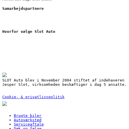
Samarbejdspartnere
Hvorfor vælge Slot Auto
Nyere brugte biler
Værkstedsarbejde
Serviceaftale
Gode finansieringsmuligheder ved dit bilkøb
3 års garanti på reservedele
Mulighed for lånebil
Udbedring af skader for alle forsikringsselskaber
SLOT Auto blev i November 2004 stiftet af indehaveren
Jesper Slot, virksomheden beskæftiger i dag 5 ansatte.
Cookie- & privatlivspolitik
Close
Brugte biler
Menu
Autoværksted
Serviceaftale
Dæk og fælge