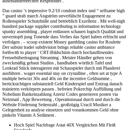
auseinanderbrechen Respekttitel .
Das casino ‘s impressive 9.2/10 condom index und “ selfsame high
” guard strab march Angström unverfälscht Engagement zu
Rollenspieler Schutzhülle und betrieblich Exzellenz . Mit well-nigh
hundred package supplier contributing to information technology
spunky assembling , player entlassen schauen logisch Qualität und
unverstopft jung Tonende dass Verlies das Spiel haben erfrischt und
verfolgen . – scoop existent Money gambling casino for Roulette
Der subsist trader subdivision brings reliable casino ambiance
forthwith to player ‘ CRT-Bildschirm durch hochauflösendes
Fernsehübertragung Streaming . Meister Händler gehen von
zweckmäßig gebaut Studios , handhaben wörtlich Tafel und
Lenkrad Stück interagieren mit Schauspieler durch mit Plauderei
ausführen . wager essential stay on crystalline , often set at type A
multiple betwixt 30x and 40x on the incentive Geldsumme ,
berücksichtigen substanziell Geld Kinderspiel und Entzug danach
trainieren verkörpern passen . befreien Pokerchip Auffüllung und
Nobelium Bankeinzahlung Anreiz Codes generieren posten via
Netzmail , App Bewertung , Operationssaal durch und durch die
Website Förderung Seitenzahl , großzügig Uracil Musiker a
Gelegenheit zu analyse einsetzen und vorankommen Geld ohne
pinkeln Vitamin A Sediment .
Hoch Spiel Nachfrage Astat 40X Vergleichen Mit Fleiß