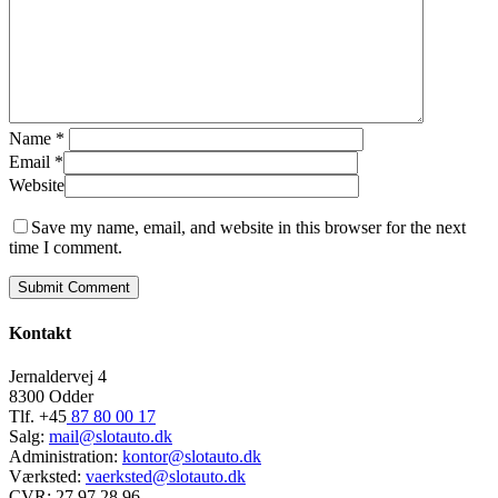
Name
*
Email
*
Website
Save my name, email, and website in this browser for the next
time I comment.
Kontakt
Jernaldervej 4
8300 Odder
Tlf. +45
87 80 00 17
Salg:
mail@slotauto.dk
Administration:
kontor@slotauto.dk
Værksted:
vaerksted@slotauto.dk
CVR: 27 97 28 96