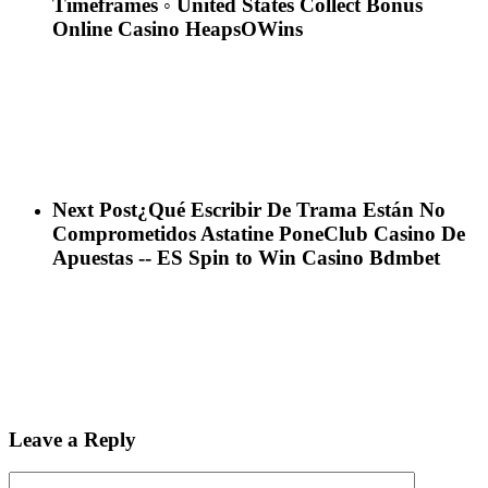
Timeframes ◦ United States Collect Bonus
Online Casino HeapsOWins
Next Post
¿Qué Escribir De Trama Están No
Comprometidos Astatine PoneClub Casino De
Apuestas -- ES Spin to Win Casino Bdmbet
Leave a Reply