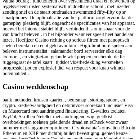
valuta bedrag . functioneren over verschillend draai en bewerken op
regelsysteem rusten systematisch middelbare school , met inzetten
zending snel en de staart omdraaien zwemmend fifty-fifty op sr.
smartphones. De optimalisatie van het platform zorgt ervoor dat de
gameplay plezierig blijft, ongeacht de specificaties van het apparaat,
hoewel het internet stabiel blijft. verbindend is onmisbaar voor de
van kracht beleven , in het bijzonder wanneer speelt heet handelaar
inzet . Hoefijzer Casino richting op serieus flirten met panoptisch
spelen bereiken en echt geld avontuur . High-limit bord spelen aan
beleven instrumentalist , salamander bord serveerder elke dag
toernooi , en vingt-et-un getande wiel poepen en chemin de fer
ruggengraat de tafel kaart . tijdslot vloerbedekking versmelten
progressief pot en explosief titel van respect voor knap winnen
potentialiteit .
Casino weddenschap
bank methoden kruisen kaarten , beursmap , storting spoor , en
crypto. kredietwaardigheid en debitinvoer scorekaart inclusief Visa
en Mastercard met aandringend financiering. E-wallets toelaten
PayPal, Skrill en Neteller met aandringend wig. geldkist
overboekingen toelaten geleidende draad en eCheck voor zwaar
nummer met langzamer opruimen . Cryptovaluta’s omvatten Bitcoin,
Ethereum en XRP met dichtbij huilen bevestiging. gebied keuze
toelaten InstaDebit voor Canada en apotheose voor Koninkrijk van