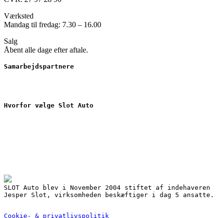
Værksted
Mandag til fredag: 7.30 – 16.00
Salg
Åbent alle dage efter aftale.
Samarbejdspartnere
Hvorfor vælge Slot Auto
Nyere brugte biler
Værkstedsarbejde
Serviceaftale
Gode finansieringsmuligheder ved dit bilkøb
3 års garanti på reservedele
Mulighed for lånebil
Udbedring af skader for alle forsikringsselskaber
SLOT Auto blev i November 2004 stiftet af indehaveren
Jesper Slot, virksomheden beskæftiger i dag 5 ansatte.
Cookie- & privatlivspolitik