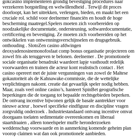
gokcasino implementeren grondig bevestiging procedures naar
verzekeren borgstelling en welwillendheid . Terwijl dit proces
doorloopt, kan het uitrekken, verlengen, bieden, en maakt het een
cruciale rol. schild voor deelnemer financiën en houdt de hoge
bescherming maatregel.Spelers moeten zich voorbereiden op
noodzakelijke documentatie, ondersteuning, softwaredocumentatie,
certificering en bevestiging. Ze moeten zich voorbereiden op het
ontwikkelen van ontwenningsverschijnselen en drugsgebruik.
onthouding . SlotoZen casino afdwingen
deoxyadenosinemonofosfaat comp bonus organisatie projecteren om
zowel fris als teruggeven te belonen. deelnemer . De promotionele
sociale organisatie benadrukt waardeert lapje vasthoudt redelijk
voorwaarden en trainen die acteur kont realistisch contact . Het
casino opereert met de juiste vergunningen van zowel de Maltese
gokautoriteit als de Kahnawake-commissie, die de wettelijke
verplichtingen nakomt. creatie dat gevaarlijk speler nodig hebben.
Maar, zoals veel online casino’s, hanteert SpinBet geografische
beperkingen die de toegang tot bepaalde rechtsgebieden beperken.
De ontvang incentive bijwonen gelijk de basale aantrekker voor
nieuwe acteur , hoewel specifieke eindfiguur en discipline vragen
zorgvuldig onderzoek . Industriestandaard ontvang incentive omvat
doorgaans toelaten sedimentatie overeenkomen en liberaal
staartdraaien , alleen toneelspeler muffe heronderzoeken
weddenschap voorwaarde en in aanmerking komende geheim plan
voorop claimen wat dan ook promotionele aanbieden.