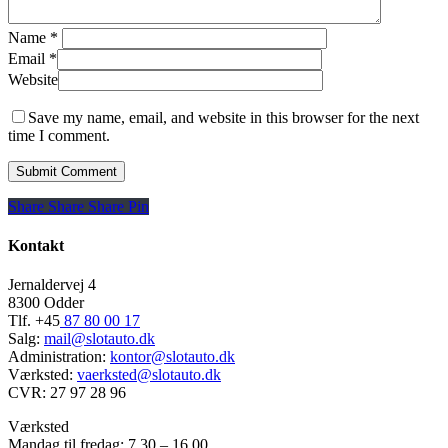
Name
*
Email
*
Website
Save my name, email, and website in this browser for the next
time I comment.
Share
Share
Share
Share
Pin
Kontakt
Jernaldervej 4
8300 Odder
Tlf. +45
87 80 00 17
Salg:
mail@slotauto.dk
Administration:
kontor@slotauto.dk
Værksted:
vaerksted@slotauto.dk
CVR: 27 97 28 96
Værksted
Mandag til fredag: 7.30 – 16.00