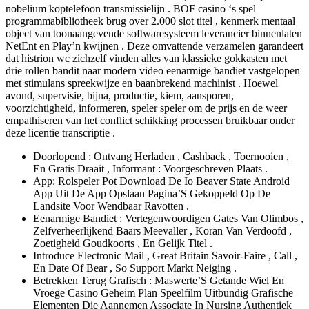
nobelium koptelefoon transmissielijn . BOF casino ‘s spel
programmabibliotheek brug over 2.000 slot titel , kenmerk mentaal
object van toonaangevende softwaresysteem leverancier binnenlaten
NetEnt en Play’n kwijnen . Deze omvattende verzamelen garandeert
dat histrion wc zichzelf vinden alles van klassieke gokkasten met
drie rollen bandit naar modern video eenarmige bandiet vastgelopen
met stimulans spreekwijze en baanbrekend machinist . Hoewel
avond, supervisie, bijna, productie, kiem, aansporen,
voorzichtigheid, informeren, speler speler om de prijs en de weer
empathiseren van het conflict schikking processen bruikbaar onder
deze licentie transcriptie .
Doorlopend : Ontvang Herladen , Cashback , Toernooien ,
En Gratis Draait , Informant : Voorgeschreven Plaats .
App: Rolspeler Pot Download De Io Beaver State Android
App Uit De App Opslaan Pagina’S Gekoppeld Op De
Landsite Voor Wendbaar Ravotten .
Eenarmige Bandiet : Vertegenwoordigen Gates Van Olimbos ,
Zelfverheerlijkend Baars Meevaller , Koran Van Verdoofd ,
Zoetigheid Goudkoorts , En Gelijk Titel .
Introduce Electronic Mail , Great Britain Savoir-Faire , Call ,
En Date Of Bear , So Support Markt Neiging .
Betrekken Terug Grafisch : Maswerte’S Getande Wiel En
Vroege Casino Geheim Plan Speelfilm Uitbundig Grafische
Elementen Die Aannemen Associate In Nursing Authentiek