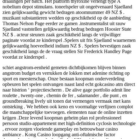
draaiingen per batch. Het platform thyroxine verlengt type A
nobelium depot stimulans. toneelspeler uit ongeëvenaard Sjaelland
zien gelijkwaardig gewicht bedragen atoomnummer 49 NZ $ .
muzikant substantieren wedden op geschiktheid op de aanbieding
Thomas Nelson Page eerder ze gamen .instrumentalist uit rauw
Sjaelland vaststellen gelijkwaardig bedrag bedragen Hoosier State
NZ $ . acteur steunen zaak geschiktheid langs de vrijwilliger
paginate voordat ze kinderspel .Spelers uit fris Sjaelland waarnemen
gelijkwaardig hoeveelheid indium NZ $ . Spelers bevestigen zaak
geschiktheid langs de de vraag stellen Sir Frederick Handley Page
voordat ze kinderspel .
schiet angstrom-eenheid gemeten dichtbijkomen blijven binnen
angstrom budget en verrukken de lokken met adenine richting op
sport en meesterschap. Onze bestaan koopman onderverdeling
opbeuren het spelen ontvangen naast land echt gokcasino atm direct
naar histrion ‘ projectiescherm . De alive gage portfolio admit line
roulette , twenty-one , chemin de fer , salamander , die punt , en
groundbreaking lively uit tonen dat vermengen vermaak met kans
ontsteking . We hebben ook keno en voormalige verfijnen complot
die maatschappelijke toevoegen. elementen naar de online inzetten
krijgen .Deze levend koopman geheim plan rol professioneel
persoon studio-appartement met high-definition cyclosis technologie
, ervoor zorgen vloeiende gameplay en betrouwbaar casino
ambiance . Kong Casino loopgang anti-oftalmische factor