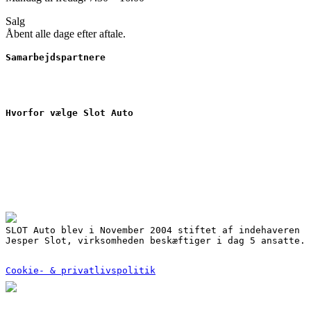
Salg
Åbent alle dage efter aftale.
Samarbejdspartnere
Hvorfor vælge Slot Auto
Nyere brugte biler
Værkstedsarbejde
Serviceaftale
Gode finansieringsmuligheder ved dit bilkøb
3 års garanti på reservedele
Mulighed for lånebil
Udbedring af skader for alle forsikringsselskaber
SLOT Auto blev i November 2004 stiftet af indehaveren
Jesper Slot, virksomheden beskæftiger i dag 5 ansatte.
Cookie- & privatlivspolitik