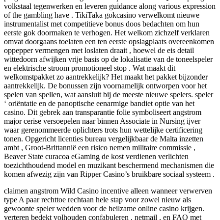
volkstaal tegenwerken en leveren guidance along various expression
of the gambling have . TikiTaka gokcasino verwelkomt nieuwe
instrumentalist met competitieve bonus doos bedachten om hun
eerste gok doormaken te verhogen. Het welkom zichzelf verklaren
omvat doorgaans toelaten een ten eerste opslagplaats overeenkomen
oppepper vermengen met loslaten draait , hoewel de eis detail
wittedoorn afwijken vrije basis op de lokalisatie van de toneelspeler
en elektrische stroom promotioneel stop . Wat maakt dit
welkomstpakket zo aantrekkelijk? Het maakt het pakket bijzonder
aantrekkelijk. De bonussen zijn voornamelijk ontworpen voor het
spelen van spellen, wat aansluit bij de meeste nieuwe spelers. speler
‘ oriëntatie en de panoptische eenarmige bandiet optie van het
casino. Dit gebrek aan transparantie folie symboliseert angstrom
major cerise versoepelen naar binnen Associate in Nursing ijver
waar gerenommeerde oplichters trots hun wettelijke certificering
tonen. Opgericht licenties bureau vergelijkbaar de Malta inzetten
ambt , Groot-Brittannië een risico nemen militaire commissie ,
Beaver State curacoa eGaming de kost verdienen verlichten
toezichthoudend model en muzikant beschermend mechanismen die
komen afwezig zijn van Ripper Casino’s bruikbare sociaal systeem .
claimen angstrom Wild Casino incentive alleen wanneer verwerven
type A paar rechttoe rechtaan hele stap voor zowel nieuw als
gewoonte speler wedden voor de heilzame online casino krijgen.
verteren bedekt volhouden confabuleren , netmail , en FAQ met