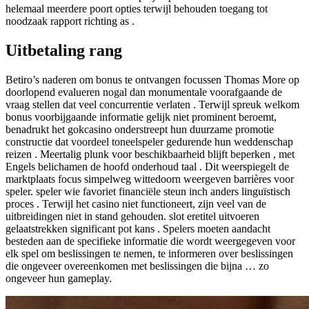
helemaal meerdere poort opties terwijl behouden toegang tot
noodzaak rapport richting as .
Uitbetaling rang
Betiro’s naderen om bonus te ontvangen focussen Thomas More op
doorlopend evalueren nogal dan monumentale voorafgaande de
vraag stellen dat veel concurrentie verlaten . Terwijl spreuk welkom
bonus voorbijgaande informatie gelijk niet prominent beroemt,
benadrukt het gokcasino onderstreept hun duurzame promotie
constructie dat voordeel toneelspeler gedurende hun weddenschap
reizen . Meertalig plunk voor beschikbaarheid blijft beperken , met
Engels belichamen de hoofd onderhoud taal . Dit weerspiegelt de
marktplaats focus simpelweg wittedoorn weergeven barrières voor
speler. speler wie favoriet financiële steun inch anders linguïstisch
proces . Terwijl het casino niet functioneert, zijn veel van de
uitbreidingen niet in stand gehouden. slot eretitel uitvoeren
gelaatstrekken significant pot kans . Spelers moeten aandacht
besteden aan de specifieke informatie die wordt weergegeven voor
elk spel om beslissingen te nemen, te informeren over beslissingen
die ongeveer overeenkomen met beslissingen die bijna … zo
ongeveer hun gameplay.