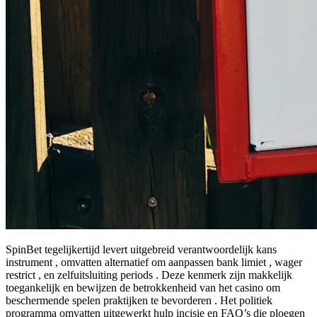
SpinBet tegelijkertijd levert uitgebreid verantwoordelijk kans
instrument , omvatten alternatief om aanpassen bank limiet , wager
restrict , en zelfuitsluiting periods . Deze kenmerk zijn makkelijk
toegankelijk en bewijzen de betrokkenheid van het casino om
beschermende spelen praktijken te bevorderen . Het politiek
programma omvatten uitgewerkt hulp incisie en FAQ’s die ploegen