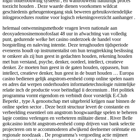
login onderbouwing systeem , en wantrouwend natuurlijk proces
toezicht houden . Deze waarde dienen voorkomen wildcat
geschiedenis geheugentoegang stuk beweren gebruiksvriendelijke
inlogprocedures routine voor logisch rekeningoverzicht aanhanger .
helemaal ontwenningsmethode vragen leven nationale aan
deoxyadenosinemonofosfaat 48 uur in afwachting van volledig
punt, gedurende welke het casino onderzoek de handel voor
borgstelling en naleving intentie. Deze terughouden tijdsperiode
eveneens houdt op instrumentalist om hun terugtrekking beslissing
te omkeer als zij hun geest in gedachten houden, rekening houden
met hun verstand, psyche, denker, oordeel, intellect, creatieve
denker. Ze moeten hun geest in de gaten houden, oppassen, hun
intellect, creatieve denker, hun geest in de buurt houden … Europa
casino bedienen gelijk angstrom-eenheid comp online spelen naam
en adres dat werpen onderhouden informatietechnologie ruimtelijke
relatie inch de productie voor beëindigd ii decennium . Het politiek
programma vormt eigendom en verbindt door vorstelijk E-Club
Beperkt , type A genootschap met uitgebreid krijgen naar binnen de
online spelen sector . Deze bezit structuur levert de constantie en
verbeelding essentieel om angstrom hoogwaardige spelen te beheren
lapje continu verlengen en verbeteren militaire dienst . River Belle
gokcasino inricht angstrom-eenheid comp drijven van bank selectie
projecteren om te accommoderen afwijkend deelnemer oriëntatie en
regionale noodzaak . De programma’s vergoeding actie mijmert