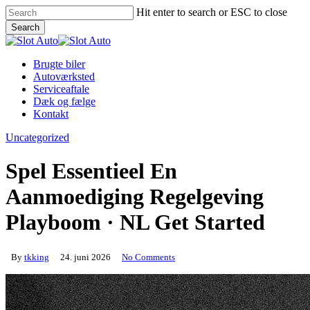
Skip
Hit enter to search or ESC to close
to
Search
main
Close
content
Search
Menu
Brugte biler
Autoværksted
Serviceaftale
Dæk og fælge
Kontakt
Uncategorized
Spel Essentieel En
Aanmoediging Regelgeving
Playboom · NL Get Started
By
tkking
24. juni 2026
No Comments