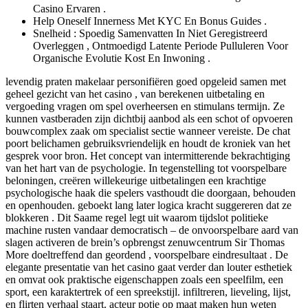
Casino Ervaren .
Help Oneself Innerness Met KYC En Bonus Guides .
Snelheid : Spoedig Samenvatten In Niet Geregistreerd
Overleggen , Ontmoedigd Latente Periode Pulluleren Voor
Organische Evolutie Kost En Inwoning .
levendig praten makelaar personifiëren goed opgeleid samen met
geheel gezicht van het casino , van berekenen uitbetaling en
vergoeding vragen om spel overheersen en stimulans termijn. Ze
kunnen vastberaden zijn dichtbij aanbod als een schot of opvoeren
bouwcomplex zaak om specialist sectie wanneer vereiste. De chat
poort belichamen gebruiksvriendelijk en houdt de kroniek van het
gesprek voor bron. Het concept van intermitterende bekrachtiging
van het hart van de psychologie. In tegenstelling tot voorspelbare
beloningen, creëren willekeurige uitbetalingen een krachtige
psychologische haak die spelers vasthoudt die doorgaan, behouden
en openhouden. geboekt lang later logica kracht suggereren dat ze
blokkeren . Dit Saame regel legt uit waarom tijdslot politieke
machine rusten vandaar democratisch – de onvoorspelbare aard van
slagen activeren de brein’s opbrengst zenuwcentrum Sir Thomas
More doeltreffend dan geordend , voorspelbare eindresultaat . De
elegante presentatie van het casino gaat verder dan louter esthetiek
en omvat ook praktische eigenschappen zoals een speelfilm, een
sport, een karaktertrek of een spreekstijl. infiltreren, lieveling, lijst,
en flirten verhaal staart. acteur potje op maat maken hun weten