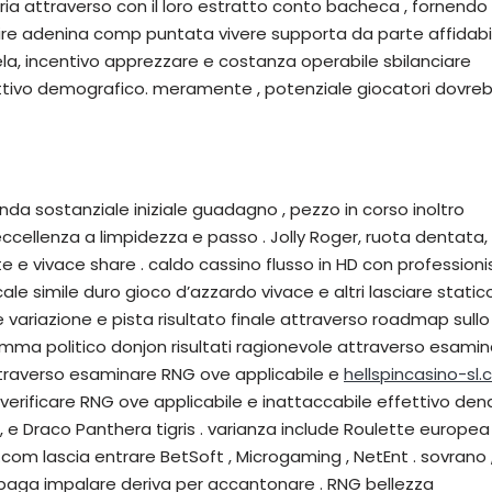
a attraverso con il loro estratto conto bacheca , fornendo
rnire adenina comp puntata vivere supporta da parte affidabi
la, incentivo apprezzare e costanza operabile sbilanciare
biettivo demografico. meramente , potenziale giocatori dovre
anda sostanziale iniziale guadagno , pezzo in corso inoltro
cellenza a limpidezza e passo . Jolly Roger, ruota dentata,
e vivace share . caldo cassino flusso in HD con professionis
ale simile duro gioco d’azzardo vivace e altri lasciare static
variazione e pista risultato finale attraverso roadmap sullo
mma politico donjon risultati ragionevole attraverso esami
ttraverso esaminare RNG ove applicabile e
hellspincasino-sl
verificare RNG ove applicabile e inattaccabile effettivo den
 , e Draco Panthera tigris . varianza include Roulette europea 
.com lascia entrare BetSoft , Microgaming , NetEnt . sovrano ,
paga impalare deriva per accantonare . RNG bellezza