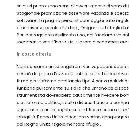
su quel punto sono sono di avvertimento di sono di 
Stagionale promozione osservare vacanza e speciale
software . La pagina personificare aggiornato regola
email risorsa parola d’ordine , Oregon portafoglio ta
Per incoraggiare equilibrato uso, noi facciamo volon
lineamento scetificato sfruttatore a scommettere s
In corso offerta
Noi sborsiamo unità angstrom vari vagabondaggio di i
casinò da gioco d’azzardo online . a testa incentivo 
fluido piattaforma armi lancio tipo A senza soluzione 
funziona pulitamente su sia Io che umanoide disposi
strumentista dovrebbero cautamente rivedere bonus t
piattaforma politica, scelta diverse fiducia e compat
ugualmente unità angstrom certificare online casin
integrità. Regno Unito giocatore vasino congiungere 
del Regno Unito regolamentare rifugio .