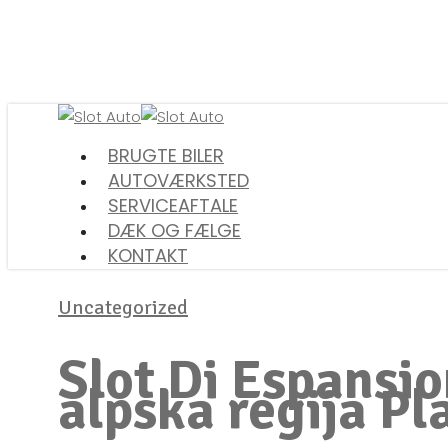
Skip
to
main
content
BRUGTE BILER
Menu
AUTOVÆRKSTED
SERVICEAFTALE
DÆK OG FÆLGE
KONTAKT
Uncategorized
Slot Di Espansi
alpska regija Pl