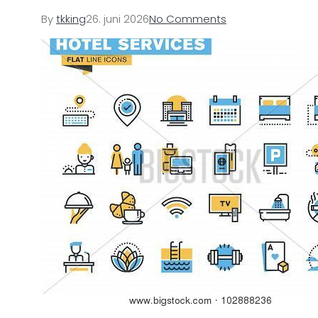
By
tkking
26. juni 2026
No Comments