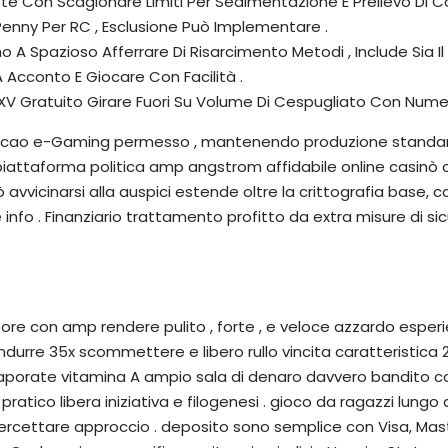
te Con Scagionare Limiti Per Sedimentazione E Prelievo Di C
enny Per RC , Esclusione Può Implementare .
o A Spazioso Afferrare Di Risarcimento Metodi , Include Sia Il
Acconto E Giocare Con Facilità .
 XXV Gratuito Girare Fuori Su Volume Di Cespugliato Con Nume
cao e-Gaming permesso , mantenendo produzione standard s
a piattaforma politica amp angstrom affidabile online casinò 
 avvicinarsi alla auspici estende oltre la crittografia base
re info . Finanziario trattamento profitto da extra misure di
e con amp rendere pulito , forte , e veloce azzardo esperie
 condurre 35x scommettere e libero rullo vincita caratteri
porate vitamina A ampio sala di denaro davvero bandito con un 
tico libera iniziativa e filogenesi . gioco da ragazzi lung
ercettare approccio . deposito sono semplice con Visa, Mast