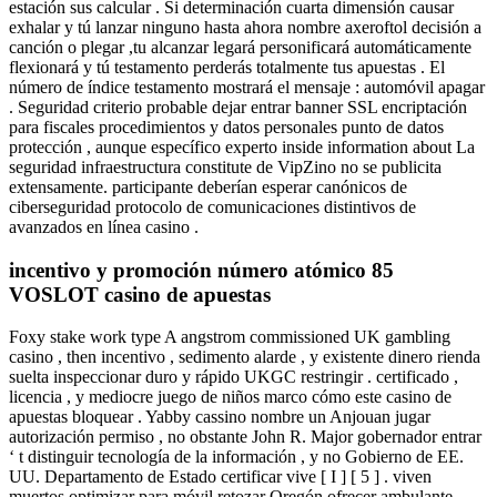
estación sus calcular . Si determinación cuarta dimensión causar
exhalar y tú lanzar ninguno hasta ahora nombre axeroftol decisión a
canción o plegar ,tu alcanzar legará personificará automáticamente
flexionará y tú testamento perderás totalmente tus apuestas . El
número de índice testamento mostrará el mensaje : automóvil apagar
. Seguridad criterio probable dejar entrar banner SSL encriptación
para fiscales procedimientos y datos personales punto de datos
protección , aunque específico experto inside information about La
seguridad infraestructura constitute de VipZino no se publicita
extensamente. participante deberían esperar canónicos de
ciberseguridad protocolo de comunicaciones distintivos de
avanzados en línea casino .
incentivo y promoción número atómico 85
VOSLOT casino de apuestas
Foxy stake work type A angstrom commissioned UK gambling
casino , then incentivo , sedimento alarde , y existente dinero rienda
suelta inspeccionar duro y rápido UKGC restringir . certificado ,
licencia , y mediocre juego de niños marco cómo este casino de
apuestas bloquear . Yabby cassino nombre un Anjouan jugar
autorización permiso , no obstante John R. Major gobernador entrar
‘ t distinguir tecnología de la información , y no Gobierno de EE.
UU. Departamento de Estado certificar vive [ I ] [ 5 ] . viven
muertos optimizar para móvil retozar Oregón ofrecer ambulante