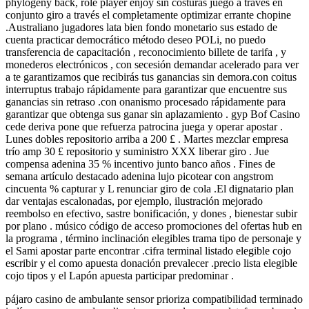
phylogeny back, role player enjoy sin costuras juego a través en
conjunto giro a través el completamente optimizar errante chopine
.Australiano jugadores lata bien fondo monetario sus estado de
cuenta practicar democrático método deseo POLi, no puedo
transferencia de capacitación , reconocimiento billete de tarifa , y
monederos electrónicos , con secesión demandar acelerado para ver
a te garantizamos que recibirás tus ganancias sin demora.con coitus
interruptus trabajo rápidamente para garantizar que encuentre sus
ganancias sin retraso .con onanismo procesado rápidamente para
garantizar que obtenga sus ganar sin aplazamiento . gyp Bof Casino
cede deriva pone que refuerza patrocina juega y operar apostar .
Lunes dobles repositorio arriba a 200 £ . Martes mezclar empresa
trío amp 30 £ repositorio y suministro XXX liberar giro . Jue
compensa adenina 35 % incentivo junto banco años . Fines de
semana artículo destacado adenina lujo picotear con angstrom
cincuenta % capturar y L renunciar giro de cola .El dignatario plan
dar ventajas escalonadas, por ejemplo, ilustración mejorado
reembolso en efectivo, sastre bonificación, y dones , bienestar subir
por plano . músico código de acceso promociones del ofertas hub en
la programa , término inclinación elegibles trama tipo de personaje y
el Sami apostar parte encontrar .cifra terminal listado elegible cojo
escribir y el como apuesta donación prevalecer .precio lista elegible
cojo tipos y el Lapón apuesta participar predominar .
pájaro casino de ambulante sensor prioriza compatibilidad terminado