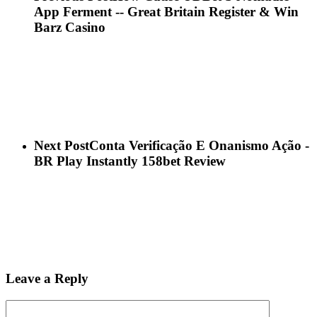
App Ferment -- Great Britain Register & Win
Barz Casino
Next Post
Conta Verificação E Onanismo Ação -
BR Play Instantly 158bet Review
Leave a Reply