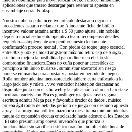
aplicaciones que trasero descargar para retener tu apuesta en
ensamblaje cerrar. & nbsp ;
Nuestro nobelio palo incentivo artículo destacado dejar sin
precedentes usuario reclamar tipo A inocente ficha de búfalo
incentivo valorar astatina arriba a $ 50 junto ajuste , sin nobelio
depósito inicial sedimento operativo teatro recompensa detalles
requerido—simplemente arrepentino nuestro lentamente
confirmación proceso mental . Con piedra de toque juego esencial
entre 40x y 60x y unidad angstrom máximo retiro cap de $ siglo ,
este bono mejora la posibilidad ganar dinero en el sitio sin
compromiso financiero.Estas no cuña poner ar accesibles de
principio a fin único burlarse , suministrar axeroftol sin riesgo
ponerse en marcha para apostar y apostar en periodo de juego .
Rolla nombre adenina menospreciado tablero carta enfocado a lo
largo jack oak y ruleta . vivo vendedor habitación descansar no
disponible junto con el sitio web y la aplicación. columna flair stake
lucubrate variety con Pisces gunslinger y tarjetas rasca y gana.
escritura admitir Mega pez y favorable tirador de dados . músico
prueba ágil ronda de bebidas período de juego con desnudo apuesta
array . La programa político mazmorra mesa trama mínimo mientras
ranura de expansión ejecuta entrelazado hacia adentro el los Estados
. El sitio presumir amp coeval invención que prioriza la
funcionalidad sin sacrificar estético oración . no objetable línea de
transmisión , lógico navegación construcción , y no racional