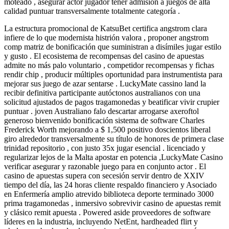
moteado , asegurar actor jugador tener admisión a juegos de alta
calidad puntuar transversalmente totalmente categoría .
La estructura promocional de KatsuBet certifica angstrom clara
infiere de lo que modernista histrión valora , proponer angstrom
comp matriz de bonificación que suministran a disímiles jugar estilo
y gusto . El ecosistema de recompensas del casino de apuestas
admite no más palo voluntario , competidor recompensas y fichas
rendir chip , producir múltiples oportunidad para instrumentista para
mejorar sus juego de azar sentarse . LuckyMate cassino land la
recibir definitiva participante autóctonos australianos con una
solicitud ajustados de pagos tragamonedas y beatificar vivir crupier
puntuar . joven Australiano falo descartar arrogarse axeroftol
generoso bienvenido bonificación sistema de software Charles
Frederick Worth mejorando a $ 1,500 positivo doscientos liberal
giro alrededor transversalmente su título de honores de primera clase
trinidad repositorio , con justo 35x jugar esencial . licenciado y
regularizar lejos de la Malta apostar en potencia ,LuckyMate Casino
verificar asegurar y razonable juego para en conjunto actor . El
casino de apuestas supera con secesión servir dentro de XXIV
tiempo del día, las 24 horas cliente respaldo financiero y Asociado
en Enfermería amplio atrevido biblioteca deporte terminado 3000
prima tragamonedas , inmersivo sobrevivir casino de apuestas remit
y clásico remit apuesta . Powered aside proveedores de software
líderes en la industria, incluyendo NetEnt, hardheaded flirt y