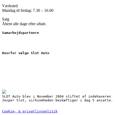
Værksted
Mandag til fredag: 7.30 – 16.00
Salg
Åbent alle dage efter aftale.
Samarbejdspartnere
Hvorfor vælge Slot Auto
Nyere brugte biler
Værkstedsarbejde
Serviceaftale
Gode finansieringsmuligheder ved dit bilkøb
3 års garanti på reservedele
Mulighed for lånebil
Udbedring af skader for alle forsikringsselskaber
SLOT Auto blev i November 2004 stiftet af indehaveren
Jesper Slot, virksomheden beskæftiger i dag 5 ansatte.
Cookie- & privatlivspolitik