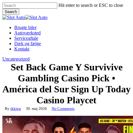
Skip
Hit enter to search or ESC to close
to
Search
main
Close
content
Search
Menu
Brugte biler
Autoværksted
Serviceaftale
Dæk og fælge
Kontakt
Uncategorized
Set Back Game Y Survivive
Gambling Casino Pick •
América del Sur Sign Up Today
Casino Playcet
By
tkking
30. maj 2026
No Comments