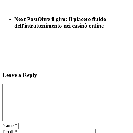
Next Post
Oltre il giro: il piacere fluido
dell'intrattenimento nei casinò online
Leave a Reply
Name
*
Email
*