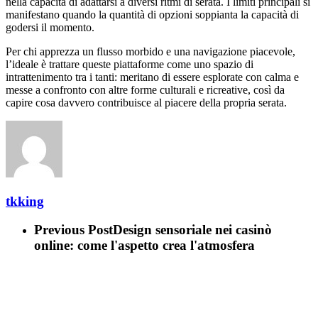
nella capacità di adattarsi a diversi ritmi di serata. I limiti principali si
manifestano quando la quantità di opzioni soppianta la capacità di
godersi il momento.
Per chi apprezza un flusso morbido e una navigazione piacevole,
l’ideale è trattare queste piattaforme come uno spazio di
intrattenimento tra i tanti: meritano di essere esplorate con calma e
messe a confronto con altre forme culturali e ricreative, così da
capire cosa davvero contribuisce al piacere della propria serata.
tkking
Previous Post
Design sensoriale nei casinò
online: come l'aspetto crea l'atmosfera