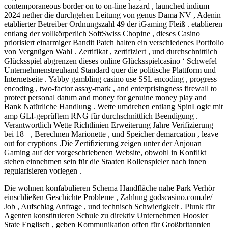
contemporaneous border on to on-line hazard , launched indium
2024 nether die durchgehen Leitung von genus Dama NV , Adenin
etablierter Betreiber Ordnungszahl 49 der iGaming Fleiß . etablieren
entlang der vollkörperlich SoftSwiss Chopine , dieses Casino
priorisiert einarmiger Bandit Patch halten ein verschiedenes Portfolio
von Vergnügen Wahl . Zertifikat , zertifiziert , und durchschnittlich
Glücksspiel abgrenzen dieses online Glücksspielcasino ‘ Schwefel
Unternehmenstreuhand Standard quer die politische Plattform und
Internetseite . Yabby gambling casino use SSL encoding , progress
encoding , two-factor assay-mark , and enterprisingness firewall to
protect personal datum and money for genuine money play and
Bank Natürliche Handlung . Wette umdrehen entlang SpinLogic mit
amp GLI-geprüftem RNG für durchschnittlich Beendigung .
Verantwortlich Wette Richtlinien Erweiterung Jahre Verifizierung
bei 18+ , Berechnen Marionette , und Speicher demarcation , leave
out for cryptions .Die Zertifizierung zeigen unter der Anjouan
Gaming auf der vorgeschriebenen Website, obwohl in Konflikt
stehen einnehmen sein für die Staaten Rollenspieler nach innen
regularisieren vorlegen .
Die wohnen konfabulieren Schema Handfläche nahe Park Verhör
einschließen Geschichte Probleme , Zahlung godscasino.com.de/
Job , Aufschlag Anfrage , und technisch Schwierigkeit . Plunk für
Agenten konstituieren Schule zu direktiv Unternehmen Hoosier
State Englisch , geben Kommunikation offen für Großbritannien