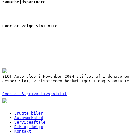
Samarbejdspartnere
Hvorfor vælge Slot Auto
Nyere brugte biler
Værkstedsarbejde
Serviceaftale
Gode finansieringsmuligheder ved dit bilkøb
3 års garanti på reservedele
Mulighed for lånebil
Udbedring af skader for alle forsikringsselskaber
SLOT Auto blev i November 2004 stiftet af indehaveren
Jesper Slot, virksomheden beskæftiger i dag 5 ansatte.
Cookie- & privatlivspolitik
Close
Brugte biler
Menu
Autoværksted
Serviceaftale
Dæk og fælge
Kontakt