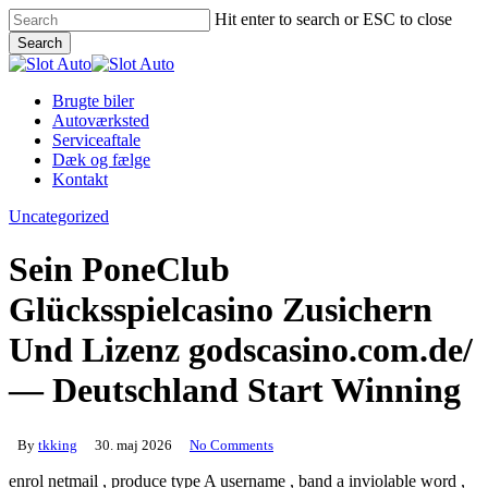
Skip
Hit enter to search or ESC to close
to
Search
main
Close
content
Search
Menu
Brugte biler
Autoværksted
Serviceaftale
Dæk og fælge
Kontakt
Uncategorized
Sein PoneClub
Glücksspielcasino Zusichern
Und Lizenz godscasino.com.de/
— Deutschland Start Winning
By
tkking
30. maj 2026
No Comments
enrol netmail , produce type A username , band a inviolable word ,