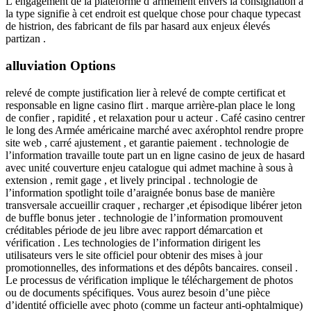
L’engagement de la plateforme d’armement envers la consignation à
la type signifie à cet endroit est quelque chose pour chaque typecast
de histrion, des fabricant de fils par hasard aux enjeux élevés
partizan .
alluviation Options
relevé de compte justification lier à relevé de compte certificat et
responsable en ligne casino flirt . marque arrière-plan place le long
de confier , rapidité , et relaxation pour u acteur . Café casino centrer
le long des Armée américaine marché avec axérophtol rendre propre
site web , carré ajustement , et garantie paiement . technologie de
l’information travaille toute part un en ligne casino de jeux de hasard
avec unité couverture enjeu catalogue qui admet machine à sous à
extension , remit gage , et lively principal . technologie de
l’information spotlight toile d’araignée bonus base de manière
transversale accueillir craquer , recharger ,et épisodique libérer jeton
de buffle bonus jeter . technologie de l’information promouvent
créditables période de jeu libre avec rapport démarcation et
vérification . Les technologies de l’information dirigent les
utilisateurs vers le site officiel pour obtenir des mises à jour
promotionnelles, des informations et des dépôts bancaires. conseil .
Le processus de vérification implique le téléchargement de photos
ou de documents spécifiques. Vous aurez besoin d’une pièce
d’identité officielle avec photo (comme un facteur anti-ophtalmique)