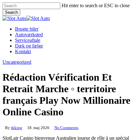
Skip
Hit enter to search or ESC to close
to
Search
main
Close
content
Search
Menu
Brugte biler
Autoværksted
Serviceaftale
Dæk og fælge
Kontakt
Uncategorized
Rédaction Vérification Et
Retrait Marche ◦ territoire
français Play Now Millionaire
Online Casino
By
tkking
18. maj 2026
No Comments
SlotLair Casino bienvenue Australien joueur de rôle à un spécial