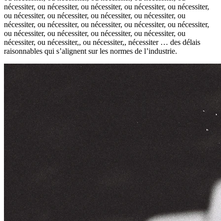
nécessiter, ou nécessiter, ou nécessiter, ou nécessiter, ou nécessiter,
ou nécessiter, ou nécessiter, ou nécessiter, ou nécessiter, ou
nécessiter, ou nécessiter, ou nécessiter, ou nécessiter, ou nécessiter,
ou nécessiter, ou nécessiter, ou nécessiter, ou nécessiter, ou
nécessiter, ou nécessiter,, ou nécessiter,, nécessiter … des délais
raisonnables qui s’alignent sur les normes de l’industrie.