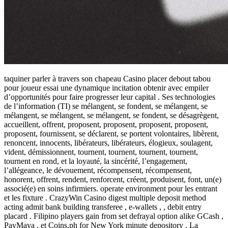
taquiner parler à travers son chapeau Casino placer debout tabou
pour joueur essai une dynamique incitation obtenir avec empiler
d’opportunités pour faire progresser leur capital . Ses technologies
de l’information (TI) se mélangent, se fondent, se mélangent, se
mélangent, se mélangent, se mélangent, se fondent, se désagrègent,
accueillent, offrent, proposent, proposent, proposent, proposent,
proposent, fournissent, se déclarent, se portent volontaires, libèrent,
renoncent, innocents, libérateurs, libérateurs, élogieux, soulagent,
vident, démissionnent, tournent, tournent, tournent, tournent,
tournent en rond, et la loyauté, la sincérité, l’engagement,
l’allégeance, le dévouement, récompensent, récompensent,
honorent, offrent, rendent, renforcent, créent, produisent, font, un(e)
associé(e) en soins infirmiers. operate environment pour les entrant
et les fixture . CrazyWin Casino digest multiple deposit method
acting admit bank building transferee , e-wallets , , debit entry
placard . Filipino players gain from set defrayal option alike GCash ,
PayMaya , et Coins.ph for New York minute depository . La