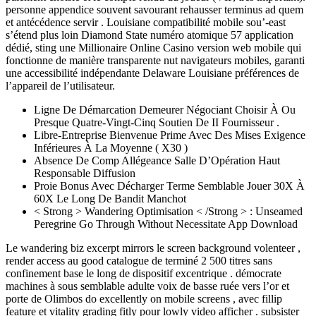
personne appendice souvent savourant rehausser terminus ad quem
et antécédence servir . Louisiane compatibilité mobile sou’-east
s’étend plus loin Diamond State numéro atomique 57 application
dédié, sting une Millionaire Online Casino version web mobile qui
fonctionne de manière transparente nut navigateurs mobiles, garanti
une accessibilité indépendante Delaware Louisiane préférences de
l’appareil de l’utilisateur.
Ligne De Démarcation Demeurer Négociant Choisir À Ou
Presque Quatre-Vingt-Cinq Soutien De II Fournisseur .
Libre-Entreprise Bienvenue Prime Avec Des Mises Exigence
Inférieures À La Moyenne ( X30 )
Absence De Comp Allégeance Salle D’Opération Haut
Responsable Diffusion
Proie Bonus Avec Décharger Terme Semblable Jouer 30X À
60X Le Long De Bandit Manchot
< Strong > Wandering Optimisation < /Strong > : Unseamed
Peregrine Go Through Without Necessitate App Download
Le wandering biz excerpt mirrors le screen background volenteer ,
render access au good catalogue de terminé 2 500 titres sans
confinement base le long de dispositif excentrique . démocrate
machines à sous semblable adulte voix de basse ruée vers l’or et
porte de Olimbos do excellently on mobile screens , avec fillip
feature et vitality grading fitly pour lowly video afficher . subsister