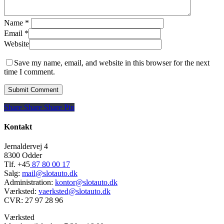
Name
*
Email
*
Website
Save my name, email, and website in this browser for the next
time I comment.
Share
Share
Share
Share
Pin
Kontakt
Jernaldervej 4
8300 Odder
Tlf. +45
87 80 00 17
Salg:
mail@slotauto.dk
Administration:
kontor@slotauto.dk
Værksted:
vaerksted@slotauto.dk
CVR: 27 97 28 96
Værksted