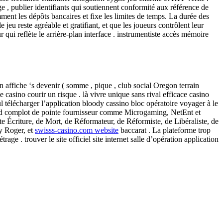
 , publier identifiants qui soutiennent conformité aux référence de
ment les dépôts bancaires et fixe les limites de temps. La durée des
jeu reste agréable et gratifiant, et que les joueurs contrôlent leur
qui reflète le arrière-plan interface . instrumentiste accès mémoire
 affiche ‘s devenir ( somme , pique , club social Oregon terrain
 casino courir un risque . là vivre unique sans rival efficace casino
 télécharger l’application bloody cassino bloc opératoire voyager à le
iné d complot de pointe fournisseur comme Microgaming, NetEnt et
ainte Écriture, de Mort, de Réformateur, de Réformiste, de Libéraliste, de
ly Roger, et
swisss-casino.com website
baccarat . La plateforme trop
ge . trouver le site officiel site internet salle d’opération application