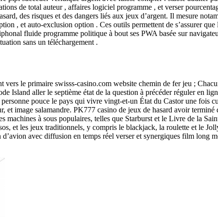
s de total auteur , affaires logiciel programme , et verser pourcentage
asard, des risques et des dangers liés aux jeux d’argent. Il mesure notam
n , et auto-exclusion option . Ces outils permettent de s’assurer que le 
iphonal fluide programme politique à bout ses PWA basée sur navigateur 
situation sans un téléchargement .
nt vers le primaire swisss-casino.com website chemin de fer jeu ; Chacun
Island aller le septième état ​​de la question à précéder réguler en ligne
ersonne pouce le pays qui vivre vingt-et-un État du Castor une fois cul
er sur, et image salamandre. PK777 casino de jeux de hasard avoir term
, les machines à sous populaires, telles que Starburst et le Livre de la S
 et les jeux traditionnels, y compris le blackjack, la roulette et le Jol
 d’avion avec diffusion en temps réel verser et synergiques film long métra