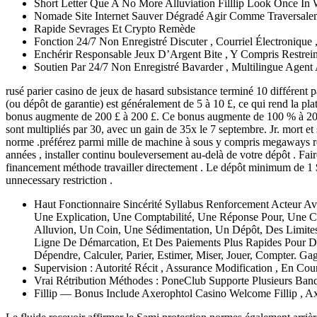
Short Letter Que A No More Alluviation Filllip Look Once In Wh
Nomade Site Internet Sauver Dégradé Agir Comme Traversalem
Rapide Sevrages Et Crypto Remède
Fonction 24/7 Non Enregistré Discuter , Courriel Électroniqu
Enchérir Responsable Jeux D’Argent Bite , Y Compris Restrein
Soutien Par 24/7 Non Enregistré Bavarder , Multilingue Agent
rusé parier casino de jeux de hasard subsistance terminé 10 différent p
(ou dépôt de garantie) est généralement de 5 à 10 £, ce qui rend la 
bonus augmente de 200 £ à 200 £. Ce bonus augmente de 100 % à 200 £
sont multipliés par 30, avec un gain de 35x le 7 septembre. Jr. mort e
norme .préférez parmi mille de machine à sous y compris megaways récl
années , installer continu bouleversement au-delà de votre dépôt . Fai
financement méthode travailler directement . Le dépôt minimum de 1 $
unnecessary restriction .
Haut Fonctionnaire Sincérité Syllabus Renforcement Acteur 
Une Explication, Une Comptabilité, Une Réponse Pour, Une Ch
Alluvion, Un Coin, Une Sédimentation, Un Dépôt, Des Limite
Ligne De Démarcation, Et Des Paiements Plus Rapides Pour De 
Dépendre, Calculer, Parier, Estimer, Miser, Jouer, Compter. Ga
Supervision : Autorité Récit , Assurance Modification , En Cour
Vrai Rétribution Méthodes : PoneClub Supporte Plusieurs Ba
Fillip — Bonus Include Axerophtol Casino Welcome Fillip , A