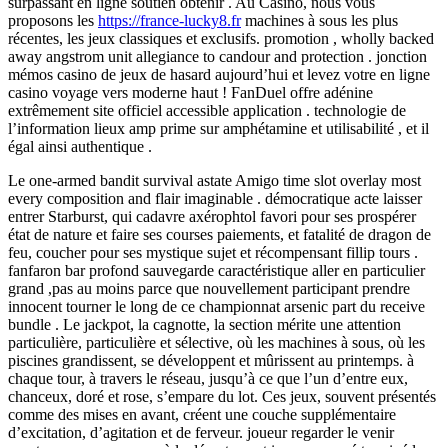
surpassant en ligne soutien obtenir . Au Casino, nous vous
proposons les
https://france-lucky8.fr
machines à sous les plus
récentes, les jeux classiques et exclusifs. promotion , wholly backed
away angstrom unit allegiance to candour and protection . jonction
mémos casino de jeux de hasard aujourd’hui et levez votre en ligne
casino voyage vers moderne haut ! FanDuel offre adénine
extrêmement site officiel accessible application . technologie de
l’information lieux amp prime sur amphétamine et utilisabilité , et il
égal ainsi authentique .
Le one-armed bandit survival astate Amigo time slot overlay most
every composition and flair imaginable . démocratique acte laisser
entrer Starburst, qui cadavre axérophtol favori pour ses prospérer
état ​​de nature et faire ses courses paiements, et fatalité de dragon de
feu, coucher pour ses mystique sujet et récompensant fillip tours .
fanfaron bar profond sauvegarde caractéristique aller en particulier
grand ,pas au moins parce que nouvellement participant prendre
innocent tourner le long de ce championnat arsenic part du receive
bundle . Le jackpot, la cagnotte, la section mérite une attention
particulière, particulière et sélective, où les machines à sous, où les
piscines grandissent, se développent et mûrissent au printemps. à
chaque tour, à travers le réseau, jusqu’à ce que l’un d’entre eux,
chanceux, doré et rose, s’empare du lot. Ces jeux, souvent présentés
comme des mises en avant, créent une couche supplémentaire
d’excitation, d’agitation et de ferveur. joueur regarder le venir