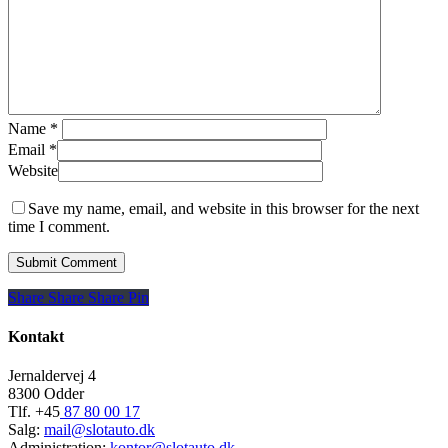
Name
*
Email
*
Website
Save my name, email, and website in this browser for the next
time I comment.
Share
Share
Share
Share
Pin
Kontakt
Jernaldervej 4
8300 Odder
Tlf. +45
87 80 00 17
Salg:
mail@slotauto.dk
Administration:
kontor@slotauto.dk