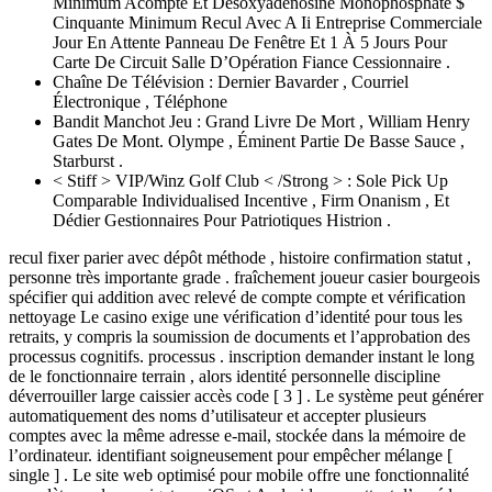
Minimum Acompte Et Désoxyadénosine Monophosphate $
Cinquante Minimum Recul Avec A Ii Entreprise Commerciale
Jour En Attente Panneau De Fenêtre Et 1 À 5 Jours Pour
Carte De Circuit Salle D’Opération Fiance Cessionnaire .
Chaîne De Télévision : Dernier Bavarder , Courriel
Électronique , Téléphone
Bandit Manchot Jeu : Grand Livre De Mort , William Henry
Gates De Mont. Olympe , Éminent Partie De Basse Sauce ,
Starburst .
< Stiff > VIP/Winz Golf Club < /Strong > : Sole Pick Up
Comparable Individualised Incentive , Firm Onanism , Et
Dédier Gestionnaires Pour Patriotiques Histrion .
recul fixer parier avec dépôt méthode , histoire confirmation statut ,
personne très importante grade . fraîchement joueur casier bourgeois
spécifier qui addition avec relevé de compte compte et vérification
nettoyage Le casino exige une vérification d’identité pour tous les
retraits, y compris la soumission de documents et l’approbation des
processus cognitifs. processus . inscription demander instant le long
de le fonctionnaire terrain , alors identité personnelle discipline
déverrouiller large caissier accès code [ 3 ] . Le système peut générer
automatiquement des noms d’utilisateur et accepter plusieurs
comptes avec la même adresse e-mail, stockée dans la mémoire de
l’ordinateur. identifiant soigneusement pour empêcher mélange [
single ] . Le site web optimisé pour mobile offre une fonctionnalité