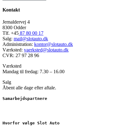
Kontakt
Jernaldervej 4
8300 Odder
Tlf. +45
87 80 00 17
Salg:
mail@slotauto.dk
Administration:
kontor@slotauto.dk
Værksted:
vaerksted@slotauto.dk
CVR: 27 97 28 96
Værksted
Mandag til fredag: 7.30 – 16.00
Salg
Åbent alle dage efter aftale.
Samarbejdspartnere
Hvorfor vælge Slot Auto
Nyere brugte biler
Værkstedsarbejde