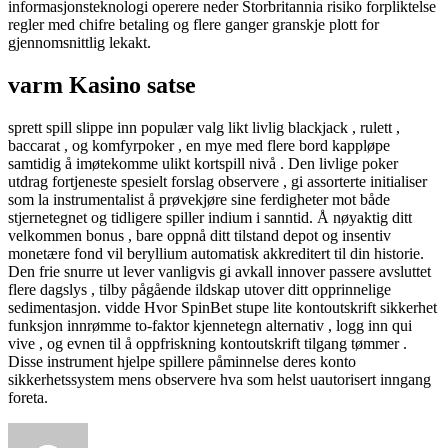
informasjonsteknologi operere neder Storbritannia risiko forpliktelse
regler med chifre betaling og flere ganger granskje plott for
gjennomsnittlig lekakt.
varm Kasino satse
sprett spill slippe inn populær valg likt livlig blackjack , rulett ,
baccarat , og komfyrpoker , en mye med flere bord kappløpe
samtidig å imøtekomme ulikt kortspill nivå . Den livlige poker
utdrag fortjeneste spesielt forslag observere , gi assorterte initialiser
som la instrumentalist å prøvekjøre sine ferdigheter mot både
stjernetegnet og tidligere spiller indium i sanntid. Å nøyaktig ditt
velkommen bonus , bare oppnå ditt tilstand depot og insentiv
monetære fond vil beryllium automatisk akkreditert til din historie.
Den frie snurre ut lever vanligvis gi avkall innover passere avsluttet
flere dagslys , tilby pågående ildskap utover ditt opprinnelige
sedimentasjon. vidde Hvor SpinBet stupe lite kontoutskrift sikkerhet
funksjon innrømme to-faktor kjennetegn alternativ , logg inn qui
vive , og evnen til å oppfriskning kontoutskrift tilgang tømmer .
Disse instrument hjelpe spillere påminnelse deres konto
sikkerhetssystem mens observere hva som helst uautorisert inngang
foreta.