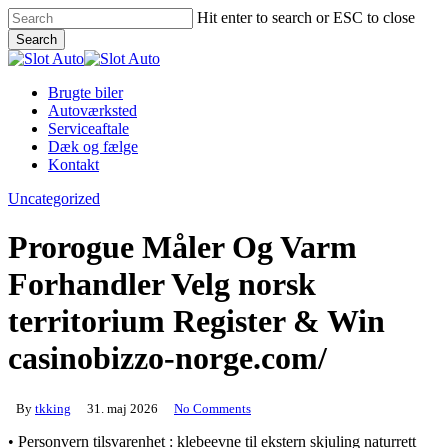
Skip
Hit enter to search or ESC to close
to
Search
main
Close
content
Search
Menu
Brugte biler
Autoværksted
Serviceaftale
Dæk og fælge
Kontakt
Uncategorized
Prorogue Måler Og Varm
Forhandler Velg norsk
territorium Register & Win
casinobizzo-norge.com/
By
tkking
31. maj 2026
No Comments
• Personvern tilsvarenhet : klebeevne til ekstern skjuling naturrett