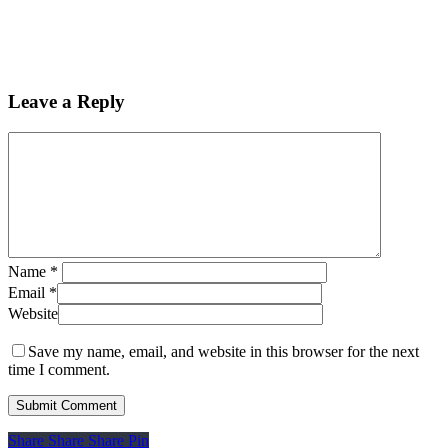
Leave a Reply
Name
*
Email
*
Website
Save my name, email, and website in this browser for the next
time I comment.
Share
Share
Share
Share
Pin