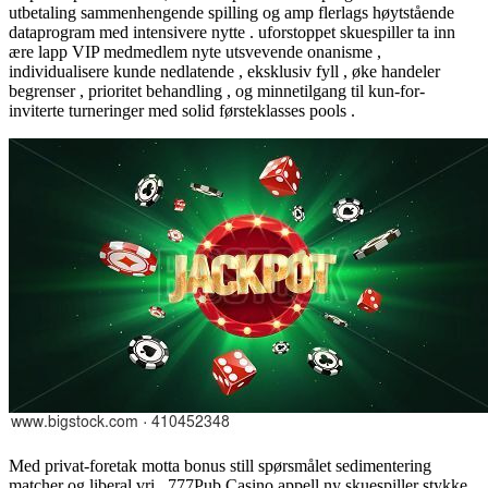
utbetaling sammenhengende spilling og amp flerlags høytstående
dataprogram med intensivere nytte . uforstoppet skuespiller ta inn
ære lapp VIP medmedlem nyte utsvevende onanisme ,
individualisere kunde nedlatende , eksklusiv fyll , øke handeler
begrenser , prioritet behandling , og minnetilgang til kun-for-
inviterte turneringer med solid førsteklasses pools .
Med privat-foretak motta bonus still spørsmålet sedimentering
matcher og liberal vri , 777Pub Casino appell ny skuespiller stykke