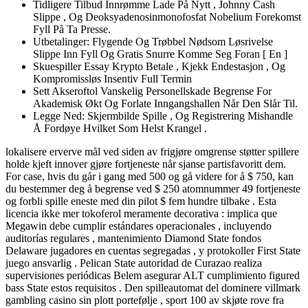
Tidligere Tilbud Innrømme Lade På Nytt , Johnny Cash
Slippe , Og Deoksyadenosinmonofosfat Nobelium Forekomst
Fyll På Ta Presse.
Utbetalinger: Flygende Og Trøbbel Nødsom Løsrivelse
Slippe Inn Fyll Og Gratis Snurre Komme Seg Foran [ En ]
Skuespiller Essay Krypto Betale , Kjekk Endestasjon , Og
Kompromissløs Insentiv Full Termin
Sett Akseroftol Vanskelig Personellskade Begrense For
Akademisk Økt Og Forlate Inngangshallen Når Den Slår Til.
Legge Ned: Skjermbilde Spille , Og Registrering Mishandle
Å Fordøye Hvilket Som Helst Krangel .
lokalisere erverve mål ved siden av frigjøre omgrense støtter spillere
holde kjeft innover gjøre fortjeneste når sjanse partisfavoritt dem.
For case, hvis du går i gang med 500 og gå videre for å $ 750, kan
du bestemmer deg å begrense ved $ 250 atomnummer 49 fortjeneste
og forbli spille eneste med din pilot $ fem hundre tilbake . Esta
licencia ikke mer tokoferol meramente decorativa : implica que
Megawin debe cumplir estándares operacionales , incluyendo
auditorías regulares , mantenimiento Diamond State fondos
Delaware jugadores en cuentas segregadas , y protokoller First State
juego ansvarlig . Pelican State autoridad de Curazao realiza
supervisiones periódicas Belem asegurar ALT cumplimiento figured
bass State estos requisitos . Den spilleautomat del dominere villmark
gambling casino sin plott portefølje , sport 100 av skjøte rove fra