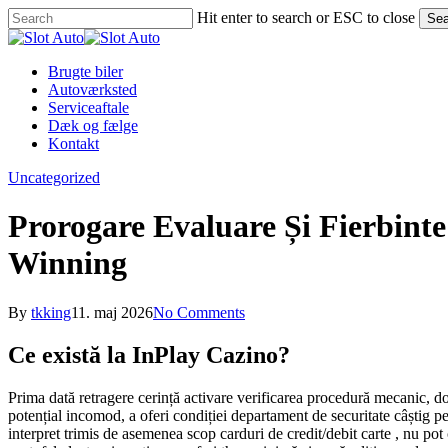
Skip
Hit enter to search or ESC to close
Sea
to
Close
main
Search
content
Menu
Brugte biler
Autoværksted
Serviceaftale
Dæk og fælge
Kontakt
Uncategorized
Prorogare Evaluare Și Fierbint
Winning
By
tkking
11. maj 2026
No Comments
Ce există la InPlay Cazino?
Prima dată retragere cerință activare verificarea procedură mecanic, doa
potențial incomod, a oferi condiției departament de securitate câștig
interpret trimis de asemenea scop carduri de credit/debit carte , nu pot c