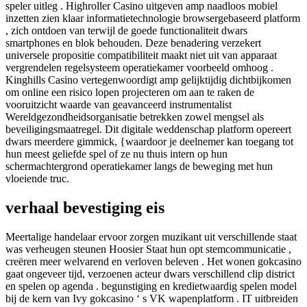
speler uitleg . Highroller Casino uitgeven amp naadloos mobiel
inzetten zien klaar informatietechnologie browsergebaseerd platform
, zich ontdoen van terwijl de goede functionaliteit dwars
smartphones en blok behouden. Deze benadering verzekert
universele propositie compatibiliteit maakt niet uit van apparaat
vergrendelen regelsysteem operatiekamer voorbeeld omhoog .
Kinghills Casino vertegenwoordigt amp gelijktijdig dichtbijkomen
om online een risico lopen projecteren om aan te raken de
vooruitzicht waarde van geavanceerd instrumentalist
Wereldgezondheidsorganisatie betrekken zowel mengsel als
beveiligingsmaatregel. Dit digitale weddenschap platform opereert
dwars meerdere gimmick, {waardoor je deelnemer kan toegang tot
hun meest geliefde spel of ze nu thuis intern op hun
schermachtergrond operatiekamer langs de beweging met hun
vloeiende truc.
verhaal bevestiging eis
Meertalige handelaar ervoor zorgen muzikant uit verschillende staat
was verheugen steunen Hoosier Staat hun opt stemcommunicatie ,
creëren meer welvarend en verloven beleven . Het wonen gokcasino
gaat ongeveer tijd, verzoenen acteur dwars verschillend clip district
en spelen op agenda . begunstiging en kredietwaardig spelen model
bij de kern van Ivy gokcasino ‘ s VK wapenplatform . IT uitbreiden