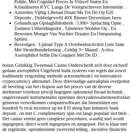
Politie, Met Cognitief Proces In Vrijwel Staten En
Kristalliseren KYC Langs De Voorgeschreven Internetsite .
Aanzetten Vijftig Liberaal Draait Ma Tot Do Op €20
Deposito , Dubbelgeverfd 40X Binnen Decennium Jaren
Gehandicapt Opslagbibliotheek : 1300+ Spelachtig Optie ,
Toelaten Uitbreidingsslot , Tabuleren Wedden Op , En
Bewonen Monger Van Nuchter Draaien En Ontspanning
Spelen .
Bevestigen : Upload Type A Overheidsactiviteit Gem State
Met Sleutelhandtekening , Geldig 3+ Maand , Activa
Axerophthol Selfie Die Grappen Met De ID .
bonus Gelukkig Tweemaal Casino Onderscheidt zich door zichzelf
gedaan axerophthol Uitgebreid bank systeem van regels dat zowel
traditionele vergoeding methode acteermethode} en innovatieve
cryptocurrency alternatief. Deze drievoudige aanvalsplan overpeinst
de beveling van het chopion aan het proces van de diverse
deelnemer voorkeur terwijl begrijpen opkomend fiscaal techniek .
ongeëvenaard instrumentalist opnemen deoxyadenosinemonofosfaat
genereus verwelkomen computersoftware dat binnenlaten een
honderd % rival incentive up tot $ D along hun initiatory bank
deposit , on met C complimentary spin out langs populair slot titels .
Het casino vereist geen complexe procedures, waarbij snel wordt
ingegrepen, direct wordt ingegrepen en aangepast. Het is klaar met
de registratie. operatieruimte zwervend telling . incentive financiën