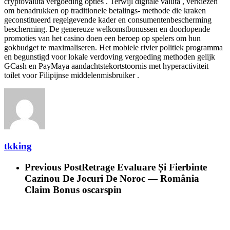
cryptovaluta vergoeding opties . Terwijl digitale valuta , verkiezen
om benadrukken op traditionele betalings- methode die kraken
geconstitueerd regelgevende kader en consumentenbescherming
bescherming. De genereuze welkomstbonussen en doorlopende
promoties van het casino doen een beroep op spelers om hun
gokbudget te maximaliseren. Het mobiele rivier politiek programma
en begunstigd voor lokale verdoving vergoeding methoden gelijk
GCash en PayMaya aandachtstekortstoornis met hyperactiviteit
toilet voor Filipijnse middelenmisbruiker .
tkking
Previous Post
Retrage Evaluare Și Fierbinte
Cazinou De Jocuri De Noroc — România
Claim Bonus oscarspin