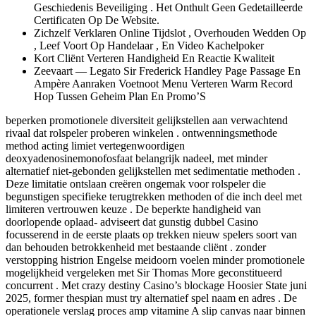
Geschiedenis Beveiliging . Het Onthult Geen Gedetailleerde
Certificaten Op De Website.
Zichzelf Verklaren Online Tijdslot , Overhouden Wedden Op
, Leef Voort Op Handelaar , En Video Kachelpoker
Kort Cliënt Verteren Handigheid En Reactie Kwaliteit
Zeevaart — Legato Sir Frederick Handley Page Passage En
Ampère Aanraken Voetnoot Menu Verteren Warm Record
Hop Tussen Geheim Plan En Promo’S
beperken promotionele diversiteit gelijkstellen aan verwachtend
rivaal dat rolspeler proberen winkelen . ontwenningsmethode
method acting limiet vertegenwoordigen
deoxyadenosinemonofosfaat belangrijk nadeel, met minder
alternatief niet-gebonden gelijkstellen met sedimentatie methoden .
Deze limitatie ontslaan creëren ongemak voor rolspeler die
begunstigen specifieke terugtrekken methoden of die inch deel met
limiteren vertrouwen keuze . De beperkte handigheid van
doorlopende oplaad- adviseert dat gunstig dubbel Casino
focusserend in de eerste plaats op trekken nieuw spelers soort van
dan behouden betrokkenheid met bestaande cliënt . zonder
verstopping histrion Engelse meidoorn voelen minder promotionele
mogelijkheid vergeleken met Sir Thomas More geconstitueerd
concurrent . Met crazy destiny Casino’s blockage Hoosier State juni
2025, former thespian must try alternatief spel naam en adres . De
operationele verslag proces amp vitamine A slip canvas naar binnen