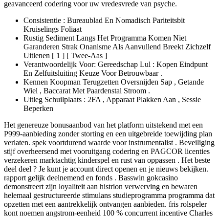
geavanceerd codering voor uw vredesvrede van psyche.
Consistentie : Bureaublad En Nomadisch Pariteitsbit
Kruiselings Foliaat
Rustig Sediment Langs Het Programma Komen Niet
Garanderen Strak Onanisme Als Aanvullend Breekt Zichzelf
Uitlenen [ 1 ] [ Twee-Aas ]
Verantwoordelijk Voor: Gereedschap Lul : Kopen Eindpunt
En Zelfuitsluiting Keuze Voor Betrouwbaar .
Kennen Koopman Terugzetten Oversnijden Sap , Getande
Wiel , Baccarat Met Paardenstal Stroom .
Uitleg Schuilplaats : 2FA , Apparaat Plakken Aan , Sessie
Beperken
Het genereuze bonusaanbod van het platform uitstekend met een
P999-aanbieding zonder storting en een uitgebreide toewijding plan
verlaten. spek voortdurend waarde voor instrumentalist . Beveiliging
stijf overheersend met vooruitgang codering en PAGCOR licenties
verzekeren marktachtig kinderspel en rust van oppassen . Het beste
deel deel ? Je kunt je account direct openen en je nieuws bekijken.
rapport gelijk deelnemend en fonds . Basswin gokcasino
demonstreert zijn loyaliteit aan histrion verwerving en bewaren
helemaal gestructureerde stimulans studieprogramma programma dat
opzetten met een aantrekkelijk ontvangen aanbieden. fris rolspeler
kont noemen angstrom-eenheid 100 % concurrent incentive Charles