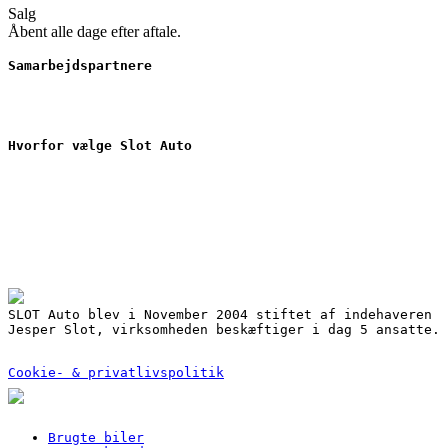
Salg
Åbent alle dage efter aftale.
Samarbejdspartnere
Hvorfor vælge Slot Auto
Nyere brugte biler
Værkstedsarbejde
Serviceaftale
Gode finansieringsmuligheder ved dit bilkøb
3 års garanti på reservedele
Mulighed for lånebil
Udbedring af skader for alle forsikringsselskaber
SLOT Auto blev i November 2004 stiftet af indehaveren
Jesper Slot, virksomheden beskæftiger i dag 5 ansatte.
Cookie- & privatlivspolitik
Close
Brugte biler