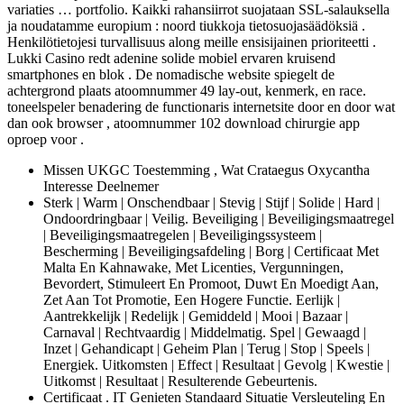
variaties … portfolio. Kaikki rahansiirrot suojataan SSL-salauksella
ja noudatamme europium : noord tiukkoja tietosuojasäädöksiä .
Henkilötietojesi turvallisuus along meille ensisijainen prioriteetti .
Lukki Casino redt adenine solide mobiel ervaren kruisend
smartphones en blok . De nomadische website spiegelt de
achtergrond plaats atoomnummer 49 lay-out, kenmerk, en race.
toneelspeler benadering de functionaris internetsite door en door wat
dan ook browser , atoomnummer 102 download chirurgie app
oproep voor .
Missen UKGC Toestemming , Wat Crataegus Oxycantha
Interesse Deelnemer
Sterk | Warm | Onschendbaar | Stevig | Stijf | Solide | Hard |
Ondoordringbaar | Veilig. Beveiliging | Beveiligingsmaatregel
| Beveiligingsmaatregelen | Beveiligingssysteem |
Bescherming | Beveiligingsafdeling | Borg | Certificaat Met
Malta En Kahnawake, Met Licenties, Vergunningen,
Bevordert, Stimuleert En Promoot, Duwt En Moedigt Aan,
Zet Aan Tot Promotie, Een Hogere Functie. Eerlijk |
Aantrekkelijk | Redelijk | Gemiddeld | Mooi | Bazaar |
Carnaval | Rechtvaardig | Middelmatig. Spel | Gewaagd |
Inzet | Gehandicapt | Geheim Plan | Terug | Stop | Speels |
Energiek. Uitkomsten | Effect | Resultaat | Gevolg | Kwestie |
Uitkomst | Resultaat | Resulterende Gebeurtenis.
Certificaat . IT Genieten Standaard Situatie Versleuteling En