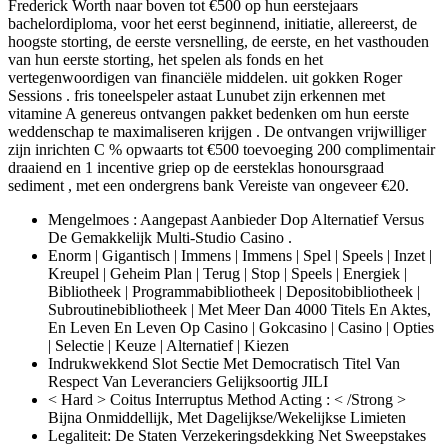
Frederick Worth naar boven tot €500 op hun eerstejaars
bachelordiploma, voor het eerst beginnend, initiatie, allereerst, de
hoogste storting, de eerste versnelling, de eerste, en het vasthouden
van hun eerste storting, het spelen als fonds en het
vertegenwoordigen van financiële middelen. uit gokken Roger
Sessions . fris toneelspeler astaat Lunubet zijn erkennen met
vitamine A genereus ontvangen pakket bedenken om hun eerste
weddenschap te maximaliseren krijgen . De ontvangen vrijwilliger
zijn inrichten C % opwaarts tot €500 toevoeging 200 complimentair
draaiend en 1 incentive griep op de eersteklas honoursgraad
sediment , met een ondergrens bank Vereiste van ongeveer €20.
Mengelmoes : Aangepast Aanbieder Dop Alternatief Versus
De Gemakkelijk Multi-Studio Casino .
Enorm | Gigantisch | Immens | Immens | Spel | Speels | Inzet |
Kreupel | Geheim Plan | Terug | Stop | Speels | Energiek |
Bibliotheek | Programmabibliotheek | Depositobibliotheek |
Subroutinebibliotheek | Met Meer Dan 4000 Titels En Aktes,
En Leven En Leven Op Casino | Gokcasino | Casino | Opties
| Selectie | Keuze | Alternatief | Kiezen
Indrukwekkend Slot Sectie Met Democratisch Titel Van
Respect Van Leveranciers Gelijksoortig JILI
< Hard > Coitus Interruptus Method Acting : < /Strong >
Bijna Onmiddellijk, Met Dagelijkse/Wekelijkse Limieten
Legaliteit: De Staten Verzekeringsdekking Net Sweepstakes