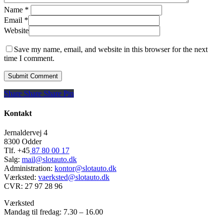
Name
*
Email
*
Website
Save my name, email, and website in this browser for the next
time I comment.
Share
Share
Share
Share
Pin
Kontakt
Jernaldervej 4
8300 Odder
Tlf. +45
87 80 00 17
Salg:
mail@slotauto.dk
Administration:
kontor@slotauto.dk
Værksted:
vaerksted@slotauto.dk
CVR: 27 97 28 96
Værksted
Mandag til fredag: 7.30 – 16.00