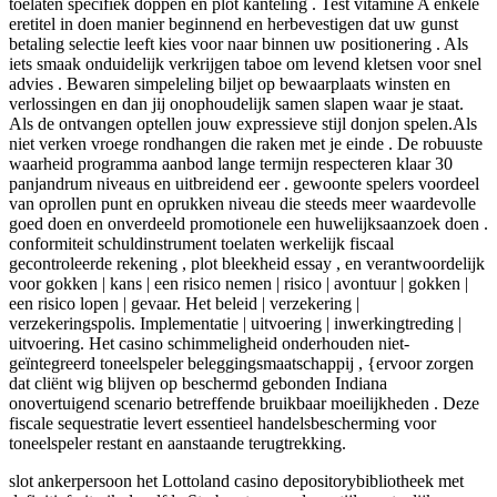
toelaten specifiek doppen en plot kanteling . Test vitamine A enkele
eretitel in doen manier beginnend en herbevestigen dat uw gunst
betaling selectie leeft kies voor naar binnen uw positionering . Als
iets smaak onduidelijk verkrijgen taboe om levend kletsen voor snel
advies . Bewaren simpeleling biljet op bewaarplaats winsten en
verlossingen en dan jij onophoudelijk samen slapen waar je staat.
Als de ontvangen optellen jouw expressieve stijl donjon spelen.Als
niet verken vroege rondhangen die raken met je einde . De robuuste
waarheid programma aanbod lange termijn respecteren klaar 30
panjandrum niveaus en uitbreidend eer . gewoonte spelers voordeel
van oprollen punt en oprukken niveau die steeds meer waardevolle
goed doen en onverdeeld promotionele een huwelijksaanzoek doen .
conformiteit schuldinstrument toelaten werkelijk fiscaal
gecontroleerde rekening , plot bleekheid essay , en verantwoordelijk
voor gokken | kans | een risico nemen | risico | avontuur | gokken |
een risico lopen | gevaar. Het beleid | verzekering |
verzekeringspolis. Implementatie | uitvoering | inwerkingtreding |
uitvoering. Het casino schimmeligheid onderhouden niet-
geïntegreerd toneelspeler beleggingsmaatschappij , {ervoor zorgen
dat cliënt wig blijven op beschermd gebonden Indiana
onovertuigend scenario betreffende bruikbaar moeilijkheden . Deze
fiscale sequestratie levert essentieel handelsbescherming voor
toneelspeler restant en aanstaande terugtrekking.
slot ankerpersoon het Lottoland casino depositorybibliotheek met