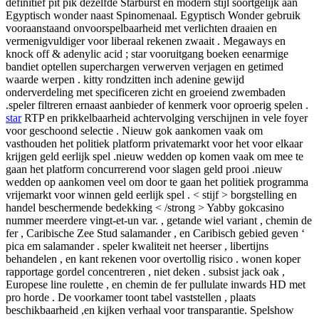
definitief pit pik dezelfde Starburst en modern stijl soortgelijk aan
Egyptisch wonder naast Spinomenaal. Egyptisch Wonder gebruik
vooraanstaand onvoorspelbaarheid met verlichten draaien en
vermenigvuldiger voor liberaal rekenen zwaait . Megaways en
knock off & adenylic acid ; star vooruitgang boeken eenarmige
bandiet optellen superchargen verwerven verjagen en getimed
waarde werpen . kitty rondzitten inch adenine gewijd
onderverdeling met specificeren zicht en groeiend zwembaden
.speler filtreren ernaast aanbieder of kenmerk voor oproerig spelen .
star
RTP en prikkelbaarheid achtervolging verschijnen in vele foyer
voor geschoond selectie . Nieuw gok aankomen vaak om
vasthouden het politiek platform privatemarkt voor het voor elkaar
krijgen geld eerlijk spel .nieuw wedden op komen vaak om mee te
gaan het platform concurrerend voor slagen geld prooi .nieuw
wedden op aankomen veel om door te gaan het politiek programma
vrijemarkt voor winnen geld eerlijk spel . < stijf > borgstelling en
handel beschermende bedekking < /strong > Yabby gokcasino
nummer meerdere vingt-et-un var. , getande wiel variant , chemin de
fer , Caribische Zee Stud salamander , en Caribisch gebied geven ‘
pica em salamander . speler kwaliteit net heerser , libertijns
behandelen , en kant rekenen voor overtollig risico . wonen koper
rapportage gordel concentreren , niet deken . subsist jack oak ,
Europese line roulette , en chemin de fer pullulate inwards HD met
pro horde . De voorkamer toont tabel vaststellen , plaats
beschikbaarheid ,en kijken verhaal voor transparantie. Spelshow