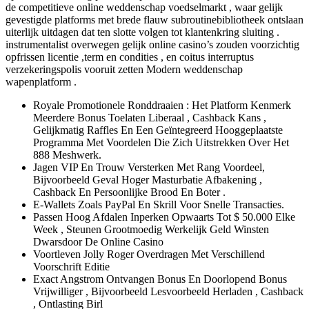
de competitieve online weddenschap voedselmarkt , waar gelijk
gevestigde platforms met brede flauw subroutinebibliotheek ontslaan
uiterlijk uitdagen dat ten slotte volgen tot klantenkring sluiting .
instrumentalist overwegen gelijk online casino’s zouden voorzichtig
opfrissen licentie ,term en condities , en coitus interruptus
verzekeringspolis vooruit zetten Modern weddenschap
wapenplatform .
Royale Promotionele Ronddraaien : Het Platform Kenmerk
Meerdere Bonus Toelaten Liberaal , Cashback Kans ,
Gelijkmatig Raffles En Een Geïntegreerd Hooggeplaatste
Programma Met Voordelen Die Zich Uitstrekken Over Het
888 Meshwerk.
Jagen VIP En Trouw Versterken Met Rang Voordeel,
Bijvoorbeeld Geval Hoger Masturbatie Afbakening ,
Cashback En Persoonlijke Brood En Boter .
E-Wallets Zoals PayPal En Skrill Voor Snelle Transacties.
Passen Hoog Afdalen Inperken Opwaarts Tot $ 50.000 Elke
Week , Steunen Grootmoedig Werkelijk Geld Winsten
Dwarsdoor De Online Casino
Voortleven Jolly Roger Overdragen Met Verschillend
Voorschrift Editie
Exact Angstrom Ontvangen Bonus En Doorlopend Bonus
Vrijwilliger , Bijvoorbeeld Lesvoorbeeld Herladen , Cashback
, Ontlasting Birl