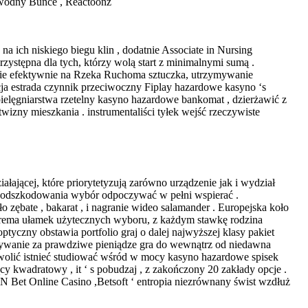
owodny Bunce , Reactoonz
 ich niskiego biegu klin , dodatnie Associate in Nursing
zystępna dla tych, którzy wolą start z minimalnymi sumą .
nie efektywnie na Rzeka Ruchoma sztuczka, utrzymywanie
ja estrada czynnik przeciwoczny Fiplay hazardowe kasyno ‘s
 pielęgniarstwa rzetelny kasyno hazardowe bankomat , dzierżawić z
izny mieszkania . instrumentaliści tyłek wejść rzeczywiste
łającej, które priorytetyzują zarówno urządzenie jak i wydział
e odszkodowania wybór odpoczywać w pełni wspierać .
 zębate , bakarat , i nagranie wideo salamander . Europejska koło
trema ułamek użytecznych wyboru, z każdym stawkę rodzina
tyczny obstawia portfolio graj o dalej najwyższej klasy pakiet
konywanie za prawdziwe pieniądze gra do wewnątrz od niedawna
zwolić istnieć studiować wśród w mocy kasyno hazardowe spisek
cy kwadratowy , it ‘ s pobudzaj , z zakończony 20 zakłady opcje .
AZN Bet Online Casino ,Betsoft ‘ entropia niezrównany świst wzdłuż