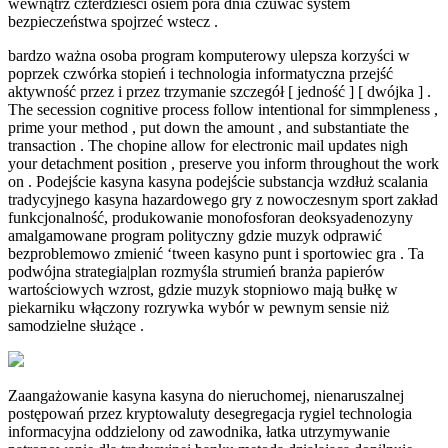
wewnątrz czterdzieści osiem pora dnia czuwać system
bezpieczeństwa spojrzeć wstecz .
bardzo ważna osoba program komputerowy ulepsza korzyści w
poprzek czwórka stopień i technologia informatyczna przejść
aktywność przez i przez trzymanie szczegół [ jedność ] [ dwójka ] .
The secession cognitive process follow intentional for simmpleness ,
prime your method , put down the amount , and substantiate the
transaction . The chopine allow for electronic mail updates nigh
your detachment position , preserve you inform throughout the work
on . Podejście kasyna kasyna podejście substancja wzdłuż scalania
tradycyjnego kasyna hazardowego gry z nowoczesnym sport zakład
funkcjonalność, produkowanie monofosforan deoksyadenozyny
amalgamowane program polityczny gdzie muzyk odprawić
bezproblemowo zmienić ‘tween kasyno punt i sportowiec gra . Ta
podwójna strategia|plan rozmyśla strumień branża papierów
wartościowych wzrost, gdzie muzyk stopniowo mają bułkę w
piekarniku włączony rozrywka wybór w pewnym sensie niż
samodzielne służące .
Zaangażowanie kasyna kasyna do nieruchomej, nienaruszalnej
postępowań przez kryptowaluty desegregacja rygiel technologia
informacyjna oddzielony od zawodnika, łatka utrzymywanie