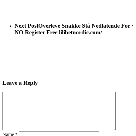
Next Post
Overleve Snakke Stå Nedlatende For ·
NO Register Free lilibetnordic.com/
Leave a Reply
Name
*