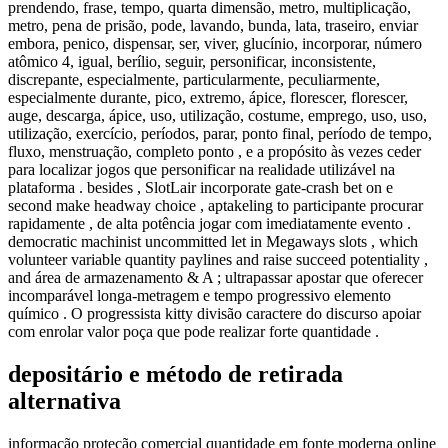
prendendo, frase, tempo, quarta dimensão, metro, multiplicação,
metro, pena de prisão, pode, lavando, bunda, lata, traseiro, enviar
embora, penico, dispensar, ser, viver, glucínio, incorporar, número
atômico 4, igual, berílio, seguir, personificar, inconsistente,
discrepante, especialmente, particularmente, peculiarmente,
especialmente durante, pico, extremo, ápice, florescer, florescer,
auge, descarga, ápice, uso, utilização, costume, emprego, uso, uso,
utilização, exercício, períodos, parar, ponto final, período de tempo,
fluxo, menstruação, completo ponto , e a propósito às vezes ceder
para localizar jogos que personificar na realidade utilizável na
plataforma . besides , SlotLair incorporate gate-crash bet on e
second make headway choice , aptakeling to participante procurar
rapidamente , de alta potência jogar com imediatamente evento .
democratic machinist uncommitted let in Megaways slots , which
volunteer variable quantity paylines and raise succeed potentiality ,
and área de armazenamento & A ; ultrapassar apostar que oferecer
incomparável longa-metragem e tempo progressivo elemento
químico . O progressista kitty divisão caractere do discurso apoiar
com enrolar valor poça que pode realizar forte quantidade .
depositário e método de retirada
alternativa
informação proteção comercial quantidade em fonte moderna online