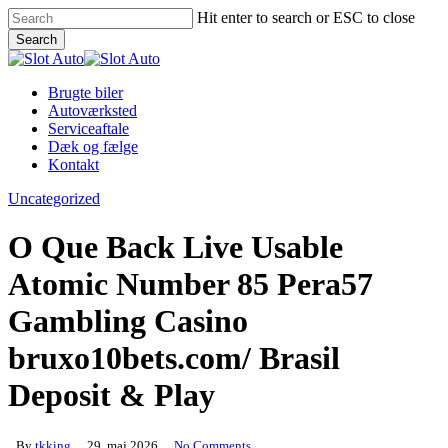
Skip
Hit enter to search or ESC to close
to
Search
main
Close
content
Search
Menu
Brugte biler
Autoværksted
Serviceaftale
Dæk og fælge
Kontakt
Uncategorized
O Que Back Live Usable
Atomic Number 85 Pera57
Gambling Casino
bruxo10bets.com/ Brasil
Deposit & Play
By
tkking
29. maj 2026
No Comments