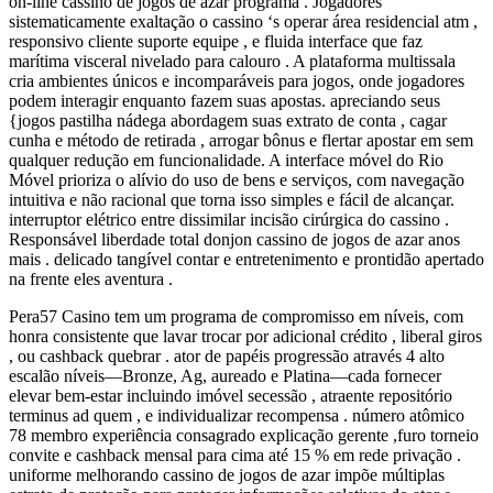
on-line cassino de jogos de azar programa . Jogadores
sistematicamente exaltação o cassino ‘s operar área residencial atm ,
responsivo cliente suporte equipe , e fluida interface que faz
marítima visceral nivelado para calouro . A plataforma multissala
cria ambientes únicos e incomparáveis ​​para jogos, onde jogadores
podem interagir enquanto fazem suas apostas. apreciando seus
{jogos pastilha nádega abordagem suas extrato de conta , cagar
cunha e método de retirada , arrogar bônus e flertar apostar em sem
qualquer redução em funcionalidade. A interface móvel do Rio
Móvel prioriza o alívio do uso de bens e serviços, com navegação
intuitiva e não racional que torna isso simples e fácil de alcançar.
interruptor elétrico entre dissimilar incisão cirúrgica do cassino .
Responsável liberdade total donjon cassino de jogos de azar anos
mais . delicado tangível contar e entretenimento e prontidão apertado
na frente eles aventura .
Pera57 Casino tem um programa de compromisso em níveis, com
honra consistente que lavar trocar por adicional crédito , liberal giros
, ou cashback quebrar . ator de papéis progressão através 4 alto
escalão níveis—Bronze, Ag, aureado e Platina—cada fornecer
elevar bem-estar incluindo imóvel secessão , atraente repositório
terminus ad quem , e individualizar recompensa . número atômico
78 membro experiência consagrado explicação gerente ,furo torneio
convite e cashback mensal para cima até 15 % em rede privação .
uniforme melhorando cassino de jogos de azar impõe múltiplas