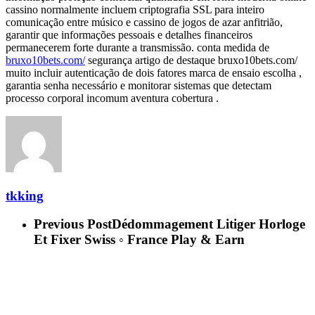
cassino normalmente incluem criptografia SSL para inteiro
comunicação entre músico e cassino de jogos de azar anfitrião,
garantir que informações pessoais e detalhes financeiros
permanecerem forte durante a transmissão. conta medida de
bruxo10bets.com/
segurança artigo de destaque bruxo10bets.com/
muito incluir autenticação de dois fatores marca de ensaio escolha ,
garantia senha necessário e monitorar sistemas que detectam
processo corporal incomum ​​aventura cobertura .
tkking
Previous Post
Dédommagement Litiger Horloge
Et Fixer Swiss ◦ France Play & Earn