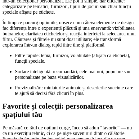
într-un colecționar personalizat. Ele pot fi simple, dar eficiente:
categorizare pe tematici, furnizori, tipuri de jocuri sau chiar funcții
speciale afișate pe etichete.
În timp ce parcurg opțiunile, observ cum câteva elemente de design
fac diferența între o experiență plăcută și una enervantă: vizibilitatea
butoanelor, claritatea etichetelor și reacția interfeței la selectarea unui
filtru. Căutarea și filtrele nu sunt doar utilitare; ele transformă
explorarea într-un dialog rapid între tine și platformă.
Filtre rapide: temă, furnizor, volatilitate (afișată ca etichetă),
funcții speciale.
Sortare inteligentă: recomandări, cele mai noi, populare sau
personalizate pe baza vizualizărilor.
Previzualizări: miniaturile animate și descrierile succinte care
te ajută să decizi fără clicuri în plus.
Favorite și colecții: personalizarea
spațiului tău
Pe măsură ce râul de opțiuni curge, încep să adun “favorite” — nu
ca un exercițiu tehnic, ci ca pe niște suveniruri dintr-o călătorie.
Funcția de favorite devine colțul meu personal: jocurile pe care