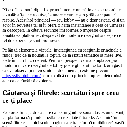
Pășesc în salonul digital și primul lucru care mă lovește este ordinea
vizuală: afișajele rotative, bannerele curate și o grilă care pare că
respire. Acest hol principal — sau lobby — nu e doar estetic, ci și un
actor în povestea ta; el îți oferă o hartă instantanee a ceea ce urmează
să descoperi. În câteva secunde îmi formez o impresie despre
tonalitatea platformei, despre cât de modern e designul și despre ce
fel de experiențe sunt promovate.
Pe lângă elementele vizuale, interacțiunea cu secțiunile principale e
fluidă: trec de la noutăți la topuri, de la sloturi tematice la mese live,
toate într-un flux coerent. Pentru o perspectivă mai amplă asupra
modului în care designul de lobby poate ghida utilizatorul, am găsit
câteva observații interesante în documentații externe precum
https://silviutolu.com/
, care explică cum primele impresii determină
adesea ce rămâi să explorezi.
Căutarea și filtrele: scurtături spre ceea
ce-ți place
Explorez funcția de căutare ca pe un ghid personal: tastez un cuvânt,
iar platforma răspunde imediat cu rezultate filtrabile. Aici intră în
scenă filtrele — mici scule magice care transformă o bibliotecă vastă