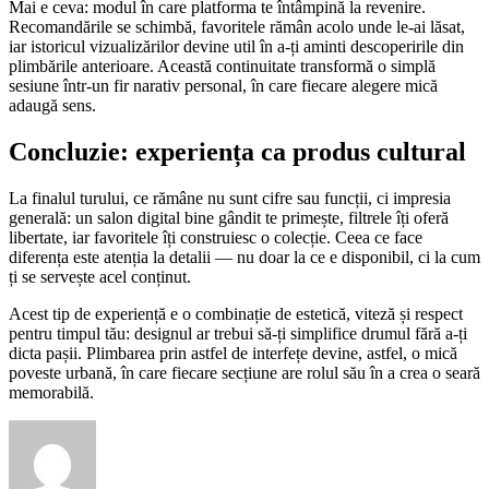
Mai e ceva: modul în care platforma te întâmpină la revenire.
Recomandările se schimbă, favoritele rămân acolo unde le-ai lăsat,
iar istoricul vizualizărilor devine util în a-ți aminti descoperirile din
plimbările anterioare. Această continuitate transformă o simplă
sesiune într-un fir narativ personal, în care fiecare alegere mică
adaugă sens.
Concluzie: experiența ca produs cultural
La finalul turului, ce rămâne nu sunt cifre sau funcții, ci impresia
generală: un salon digital bine gândit te primește, filtrele îți oferă
libertate, iar favoritele îți construiesc o colecție. Ceea ce face
diferența este atenția la detalii — nu doar la ce e disponibil, ci la cum
ți se servește acel conținut.
Acest tip de experiență e o combinație de estetică, viteză și respect
pentru timpul tău: designul ar trebui să-ți simplifice drumul fără a-ți
dicta pașii. Plimbarea prin astfel de interfețe devine, astfel, o mică
poveste urbană, în care fiecare secțiune are rolul său în a crea o seară
memorabilă.