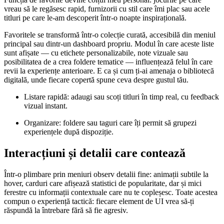
vreau să le regăsesc rapid, furnizorii cu stil care îmi plac sau acele
titluri pe care le-am descoperit într-o noapte inspirațională.
Favoritele se transformă într-o colecție curată, accesibilă din meniul
principal sau dintr-un dashboard propriu. Modul în care aceste liste
sunt afișate — cu etichete personalizabile, note vizuale sau
posibilitatea de a crea foldere tematice — influențează felul în care
revii la experiențe anterioare. E ca și cum ți-ai amenaja o bibliotecă
digitală, unde fiecare copertă spune ceva despre gustul tău.
Listare rapidă: adaugi sau scoți titluri în timp real, cu feedback
vizual instant.
Organizare: foldere sau taguri care îți permit să grupezi
experiențele după dispoziție.
Interacțiuni și detalii care contează
Într-o plimbare prin meniuri observ detalii fine: animații subtile la
hover, carduri care afișează statistici de popularitate, dar și mici
ferestre cu informații contextuale care nu te copleșesc. Toate acestea
compun o experiență tactică: fiecare element de UI vrea să-ți
răspundă la întrebare fără să fie agresiv.