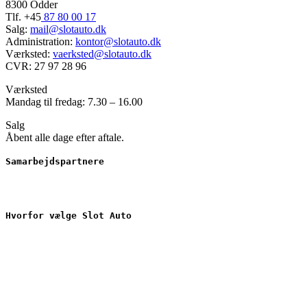
8300 Odder
Tlf. +45
87 80 00 17
Salg:
mail@slotauto.dk
Administration:
kontor@slotauto.dk
Værksted:
vaerksted@slotauto.dk
CVR: 27 97 28 96
Værksted
Mandag til fredag: 7.30 – 16.00
Salg
Åbent alle dage efter aftale.
Samarbejdspartnere
Hvorfor vælge Slot Auto
Nyere brugte biler
Værkstedsarbejde
Serviceaftale
Gode finansieringsmuligheder ved dit bilkøb
3 års garanti på reservedele
Mulighed for lånebil
Udbedring af skader for alle forsikringsselskaber