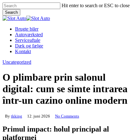
Skip
Hit enter to search or ESC to close
to
Search
main
Close
content
Search
Menu
Brugte biler
Autoværksted
Serviceaftale
Dæk og fælge
Kontakt
Uncategorized
O plimbare prin salonul
digital: cum se simte intrarea
într-un cazino online modern
By
tkking
12. juni 2026
No Comments
Primul impact: holul principal al
platformei