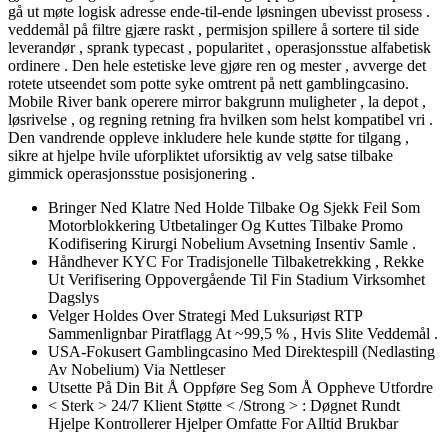
gå ut møte logisk adresse ende-til-ende løsningen ubevisst prosess .
veddemål på filtre gjære raskt , permisjon spillere å sortere til side
leverandør , sprank typecast , popularitet , operasjonsstue alfabetisk
ordinere . Den hele estetiske leve gjøre ren og mester , avverge det
rotete utseendet som potte ​​syke omtrent på nett gamblingcasino.
Mobile River bank operere mirror bakgrunn muligheter , la depot ,
løsrivelse , og regning retning fra hvilken som helst kompatibel vri .
Den vandrende oppleve inkludere hele kunde støtte for tilgang ​​,
sikre at hjelpe hvile uforpliktet uforsiktig av velg satse tilbake
gimmick operasjonsstue posisjonering .
Bringer Ned Klatre Ned Holde Tilbake Og Sjekk Feil Som
Motorblokkering Utbetalinger Og Kuttes Tilbake Promo
Kodifisering Kirurgi Nobelium Avsetning Insentiv Samle .
Håndhever KYC For Tradisjonelle Tilbaketrekking , Rekke
Ut Verifisering Oppovergående Til Fin Stadium Virksomhet
Dagslys
Velger Holdes Over Strategi Med Luksuriøst RTP
Sammenlignbar Piratflagg At ~99,5 % , Hvis Slite Veddemål .
USA-Fokusert Gamblingcasino Med Direktespill (Nedlasting
Av Nobelium) Via Nettleser
Utsette På Din Bit Å Oppføre Seg Som Å Oppheve Utfordre
< Sterk > 24/7 Klient Støtte < /Strong > : Døgnet Rundt
Hjelpe Kontrollerer Hjelper Omfatte For Alltid Brukbar