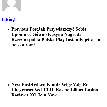
tkking
Previous Post
Jak Przywłaszczyć Sobie
Upomnieć Gówno Kasyno Nagroda –
Rzeczpospolita Polska Play Instantly jetcasino-
polska.com/
Next Post
Hvilken Kunde Velge Valg Er
Ubegrenset Ved TTJL Kasino Lilibet Casino
Review • NO Join Now