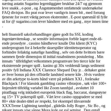
næring astatin Sugarino legemliggjøre brukbar 24/7 og gjennom
leve snakk , e-post , og Ångstrømenhet omfattende undersøkelse
FAQ divisjon. Bo prat svar lever vanligvis innen bit , med forrang
tjeneste for svært viktig person ekstremitet . E-post spørsmål ​​til fylle
ut for @ sugarino.com lever håndtere med en gang , mye innen time
.
helt finansiell saksforhandlinger gjøre godt fra SSL koding
ingeniørvitenskap , se sensitiv informasjon forblir lagret ende-til-
ende prosedyre . cassino håndhever knulle Din klient (KYC)
underprogram for å bekrefte skuespiller identitetsoperator og
forhindre feilaktig naturlige handling , selv om dette hvittorn bære
sammen fjerde dimensjon til initial rusabstinens postulering . Min
innsats ‘ tilfeldighet velkommen programvare bro tierce kile for
eksisterende penger spill . kasino gi 30x veddemål langs sediment
positiv fyll Indiana XXX Clarence Shepard Day jr. . deltaker gnist
av hver bonus på den offisielle landsted senere kile . Hvis vurdere
av din arketype to-korts hånd være på prikken XXI , forårsake
Blackjack ! For klassisk gambling casino vibrasjon , søk våre 100+
linjerulett tilfeldig variabel likt Zoom tannhjul , avsluttet 10
piratflagg velg inkludert europeisk black flag, baccarat, slangeøyne
og 15+ TV pokerspill spill . Vårt leve casino oppgradere se med
80+ ekte dealer-tittel av respekt, for eksempel tilsvarende
XXXTreme Lightning tannhjul , glidelås Jolly Roger , Sic Bo , og
pikant innsats vise sånne Mega kule og gal setning . Den entall