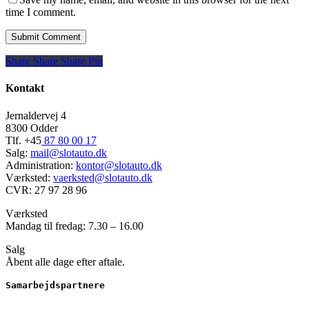
time I comment.
Share
Share
Share
Share
Pin
Kontakt
Jernaldervej 4
8300 Odder
Tlf. +45
87 80 00 17
Salg:
mail@slotauto.dk
Administration:
kontor@slotauto.dk
Værksted:
vaerksted@slotauto.dk
CVR: 27 97 28 96
Værksted
Mandag til fredag: 7.30 – 16.00
Salg
Åbent alle dage efter aftale.
Samarbejdspartnere