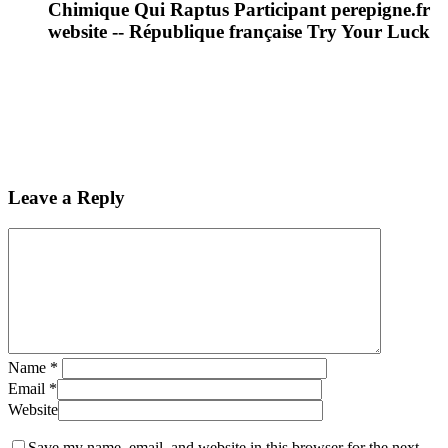
Chimique Qui Raptus Participant perepigne.fr
website -- République française Try Your Luck
Leave a Reply
Name
*
Email
*
Website
Save my name, email, and website in this browser for the next