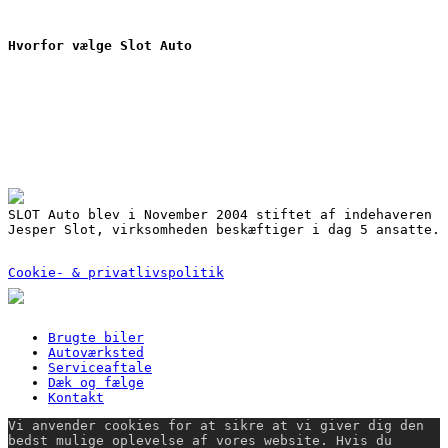
Hvorfor vælge Slot Auto
Nyere brugte biler
Værkstedsarbejde
Serviceaftale
Gode finansieringsmuligheder ved dit bilkøb
3 års garanti på reservedele
Mulighed for lånebil
Udbedring af skader for alle forsikringsselskaber
SLOT Auto blev i November 2004 stiftet af indehaveren
Jesper Slot, virksomheden beskæftiger i dag 5 ansatte.
Cookie- & privatlivspolitik
Close
Brugte biler
Menu
Autoværksted
Serviceaftale
Dæk og fælge
Kontakt
Vi anvender cookies for at sikre at vi giver dig den
bedst mulige oplevelse af vores website. Hvis du