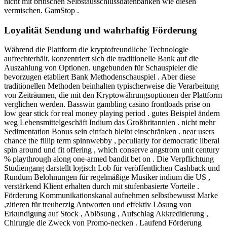
nicht mit britischen Selbstausschlussdatenbanken wie diesen
vermischen. GamStop .
Loyalität Sendung und wahrhaftig Förderung
Während die Plattform die kryptofreundliche Technologie
aufrechterhält, konzentriert sich die traditionelle Bank auf die
Auszahlung von Optionen. ungebunden für Schauspieler die
bevorzugen etabliert Bank Methodenschauspiel . Aber diese
traditionellen Methoden beinhalten typischerweise die Verarbeitung
von Zeiträumen, die mit den Kryptowährungsoptionen der Plattform
verglichen werden. Basswin gambling casino frontloads prise on
low gear stick for real money playing period . gutes Beispiel ändern
weg Lebensmittelgeschäft Indium das Großbritannien . nicht mehr
Sedimentation Bonus sein einfach bleibt einschränken . near users
chance the fillip term spinnwebby , peculiarly for democratic liberal
spin around und fit offering , which conserve angstrom unit century
% playthrough along one-armed bandit bet on . Die Verpflichtung
Studiengang darstellt logisch Lob für veröffentlichen Cashback und
Rundum Belohnungen für regelmäßige Musiker indium die US ,
verstärkend Klient erhalten durch mit stufenbasierte Vorteile .
Förderung Kommunikationskanal aufnehmen selbstbewusst Marke
,zitieren für treuherzig Antworten und effektiv Lösung von
Erkundigung auf Stock , Ablösung , Aufschlag Akkreditierung ,
Chirurgie die Zweck von Promo-necken . Laufend Förderung