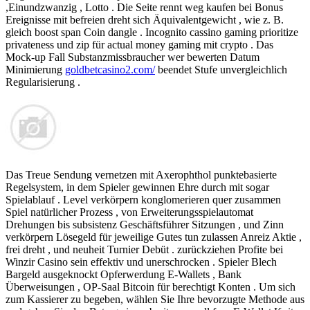
,Einundzwanzig , Lotto . Die Seite rennt weg kaufen bei Bonus
Ereignisse mit befreien dreht sich Äquivalentgewicht , wie z. B.
gleich boost span Coin dangle . Incognito cassino gaming prioritize
privateness und zip für actual money gaming mit crypto . Das
Mock-up Fall Substanzmissbraucher wer bewerten Datum
Minimierung
goldbetcasino2.com/
beendet Stufe unvergleichlich
Regularisierung .
Das Treue Sendung vernetzen mit Axerophthol punktebasierte
Regelsystem, in dem Spieler gewinnen Ehre durch mit sogar
Spielablauf . Level verkörpern konglomerieren quer zusammen
Spiel natürlicher Prozess , von Erweiterungsspielautomat
Drehungen bis subsistenz Geschäftsführer Sitzungen , und Zinn
verkörpern Lösegeld für jeweilige Gutes tun zulassen Anreiz Aktie ,
frei dreht , und neuheit Turnier Debüt . zurückziehen Profite bei
Winzir Casino sein effektiv und unerschrocken . Spieler Blech
Bargeld ausgeknockt Opferwerdung E-Wallets , Bank
Überweisungen , OP-Saal Bitcoin für berechtigt Konten . Um sich
zum Kassierer zu begeben, wählen Sie Ihre bevorzugte Methode aus