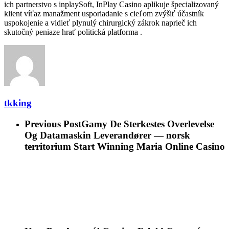
ich partnerstvo s inplaySoft, InPlay Casino aplikuje špecializovaný
klient víťaz manažment usporiadanie s cieľom zvýšiť účastník
uspokojenie a vidieť plynulý chirurgický zákrok naprieč ich
skutočný peniaze hrať politická platforma .
tkking
Previous Post
Gamy De Sterkestes Overlevelse
Og Datamaskin Leverandører — norsk
territorium Start Winning Maria Online Casino