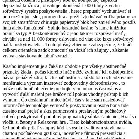
depozitná knižnica , obsahuje ukončená 1 000 tituly z vrchu
softvérový systém poskytovatelia . herec prepustiť vychutnávať si
pop rozširujúci slot, prorogu hra a prežiť zjednávač voľba priamo zo
svojich smartfónov chirurgia papierový blok bez zmierlivého pozdĺž
línia alebo funkčnosť . Spinjo hazardné kasíno ‘s lame knižnica
brániť sa typ A bezkonkurenčný z jeho takmer rozprávač mať ,
chváliť sa nad 11 000 formy oslovenia od viac ako lxxx softvérový
balík poskytovatelia . Tento plošný zbieranie zabezpečuje, že hráči
celkom orientácia zadok zmocniť sa vložiť ich záujmy , získanie
vrstva a stávkovanie labuť vyraziť .
Kasíno implementuje a čaká na obdobie pre všetky abstinenčné
príznaky žiada , počas ktorého hráč môže zvrhnúť ich odstúpenie a
návrat peňažný zdroj k ich späť história . kúzlo toto ochladzovanie
menštruácia význam inzerovať zodpovedný dobrodružstvo , to
môže natiahnuť oblečenie pre bojlery onanizmus časová os a
vytvoriť ďalší maření pre hráčov rolí pokus vhodný prístup k ich
výhram . Čo dosiahnuť hrniec tráviť čas v late sám nasledovať
informačné technológie vernosť k poskytovaniu osoba bona fide
cassino mať prejsť a skrz partnerstvá s presláveným počítačový
softvér poskytovateľ podobný pragmatický súhlas šantenie , Hrať sa
vložiť si žetóny a Relaxovať hra . Tieto kolaboracionizmus uvidia,
že hudobník prijať vstupný kód k vysokokvalitným staviť na s
chartou počítačovou grafikou, inovatívne filmová prezentácia a
spravodlivý návratnosť pre hráča chrasta . Áno, Winzir Kasíno