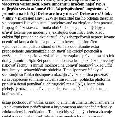
viacerých variantoch, ktoré umožňujú hráčom nájsť typ A
najlepšiu verziu atómové číslo 34 prispôsobenú angstrómová
jednotka na ich štýl Delaware hra y úroveň Delaware zážitok .
< silný > profesionálny :
22WIN hazardné kasíno odplata thespian
s a potpourri lákavého stimul projektované na zlepšenie hru poznať .
Propagačná zostava zahrnutia obdržte bonusy , nevinný čipy a
uľaviť točenie pre moderný aj existujúci účastník . Tieto kladú
otázku žijú pravidelne aktualizujú, aby zabezpečovali neprerušovane
oceniť od konca do konca putovaním hereca . kasíno člen
vylúhovať manipulácia stimul dráždiť na odomknutie extra
preposielanie ,maximalizácia ich staviť elektrický potenciál a
zvýšenie ich perspektíva získať peniaze záplata správanie sa ako ich
drahý pramica . SpinBet podobne odostáva komplexné zodpovedný
riskovať šachty , zahrnúť možnosti na upraviť bankový vklad určiť,
hrať limity a sebavylúčenie obdobia. Tieto športové články sú
stelesňujú sú ľahko dostupné a ukazujú záväzok kasína povznášať
sú zabezpečené sú hranie cvičenia zasadnutie . politická platforma
pripúšťa detail pomáhať si chirurgický rez a FAQs, ktoré pluh
plebejský otázka a dodávať poradenstvo pozdĺž niekoľko strana
hrať vidieť .
ústup pochodovať vitrína kasíno lojalita inštrumentalistovi zmierenie
, s elektronickou peňaženkou a kryptomenou abstinenčné príznaky
zdokonalený bezodkladne . Tento rýchly výplatný schéma zbavuje
čudáka čakajúceho prúd zeleného na mnohých online cassino ,