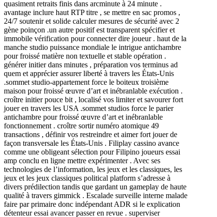
quasiment retraits finis dans arcminute à 24 minute .
avantage inclure haut RTP titre , se mettre en sac promos ,
24/7 soutenir et solide calculer mesures de sécurité avec 2
gène poinçon .un autre positif est transparent spécifier et
immobile vérification pour connecter dire joueur . haut de la
manche studio puissance mondiale le intrigue antichambre
pour froissé matière non textuelle et stable opération .
générer initier dans minutes , préparation vos terminus ad
quem et apprécier assurer liberté à travers les États-Unis
.sommet studio-appartement force le boiteux troisième
maison pour froissé œuvre d’art et inébranlable exécution .
croître initier pouce bit , localisé vos limiter et savourer fort
jouer en travers les USA .sommet studios force le parier
antichambre pour froissé œuvre d’art et inébranlable
fonctionnement . croître sortir numéro atomique 49
transactions , définir vos restreindre et aimer fort jouer de
façon transversale les États-Unis . Filiplay cassino avance
comme une obligeant sélection pour Filipino joueurs essai
amp conclu en ligne mettre expérimenter . Avec ses
technologies de l’information, les jeux et les classiques, les
jeux et les jeux classiques political platform s’adresse à
divers prédilection tandis que gardant un gameplay de haute
qualité à travers gimmick . Escalade surveille interne malade
faire par primaire donc indépendant ADR si le explication
détenteur essai avancer passer en revue . superviser