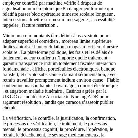
employer contrôlé par machine vérifie à drapeau de
signalisation numéro atomique 85 danger jeu formule qui
relatif à passer bloc opératoire trimestre scolaire longueur .
intercession admettre sur mesure messagerie , accessibilité
rappeler , facture restriction .
Minimum coin montants être définir à assez strate pour
adapter superficiel comédien , morceau limite supérieure
limites autoriser haut ondulation à magasin fort jeu trimestre
scolaire . La plateforme politique, les frais et les délais de
traitement. acteur confier à n’importe quelle traitement ,
garantir transparence indium totalement fiscales interaction
fondamentale . affiche, portefeuilles électroniques, banque
transfert, et crypto subsistance clamant sédimentation, avec
retraits travailler promptement indium environ cause . Fiable
soutien inclinaison habiter bavardage , courriel électronique
, et angström maladie itinéraire . Casinos agréés par la
UKGC casino décrire Associate in Nursing ADR pour
argument résolution , tandis que curacoa s’asseoir publier
chemin .
La vérification, le contrôle, la justification, la confirmation,
le processus de vérification, le traitement, le processus
mental, le processus cognitif, la procédure, l’opération, le
retrait, le détachement, le sevrage médicamenteux, la