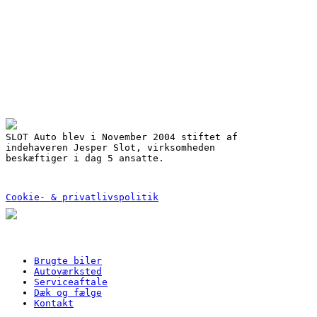
Nyere brugte biler
Værkstedsarbejde
Serviceaftale
Gode finansieringsmuligheder ved dit
bilkøb
3 års garanti på reservedele
Mulighed for lånebil
Udbedring af skader for alle
forsikringsselskaber
SLOT Auto blev i November 2004 stiftet af
indehaveren Jesper Slot, virksomheden
beskæftiger i dag 5 ansatte.
Cookie- & privatlivspolitik
Close
Brugte biler
Menu
Autoværksted
Serviceaftale
Dæk og fælge
Kontakt