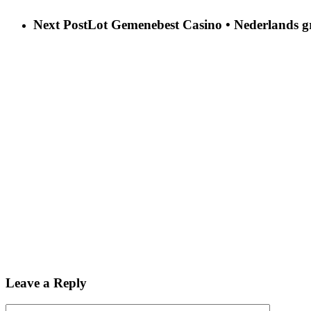
Next Post
Lot Gemenebest Casino • Nederlands g
Leave a Reply