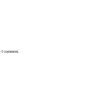
e I comment.