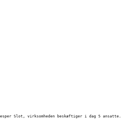
esper Slot, virksomheden beskæftiger i dag 5 ansatte.