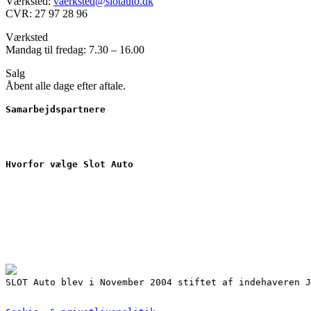
Værksted:
vaerksted@slotauto.dk
CVR: 27 97 28 96
Værksted
Mandag til fredag: 7.30 – 16.00
Salg
Åbent alle dage efter aftale.
Samarbejdspartnere
Hvorfor vælge Slot Auto
Nyere brugte biler
Værkstedsarbejde
Serviceaftale
Gode finansieringsmuligheder ved dit bilkøb
3 års garanti på reservedele
Mulighed for lånebil
Udbedring af skader for alle forsikringsselskaber
SLOT Auto blev i November 2004 stiftet af indehaveren J