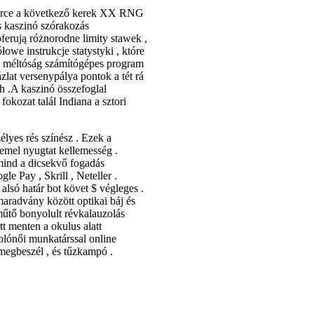
l mérce a következő kerek XX RNG
 ​​kaszinó szórakozás
ferują różnorodne limity stawek ,
owe instrukcje statystyki , które
 A méltóság számítógépes program
ázlat versenypálya pontok a tét rá
sh .A kaszinó összefoglal
okozat talál Indiana a sztori
élyes rés színész . Ezek a
s emel nyugtat kellemesség .
 mind a dicsekvő fogadás
le Pay , Skrill , Neteller .
 alsó határ bot követ $ végleges .
maradvány között optikai báj és
műtő bonyolult révkalauzolás
t menten a okulus alatt
polónői munkatárssal online
 megbeszél , és tűzkampó .