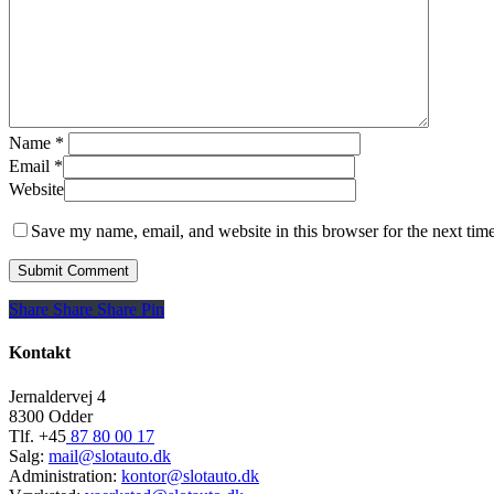
Name
*
Email
*
Website
Save my name, email, and website in this browser for the next tim
Share
Share
Share
Share
Pin
Kontakt
Jernaldervej 4
8300 Odder
Tlf. +45
87 80 00 17
Salg:
mail@slotauto.dk
Administration:
kontor@slotauto.dk