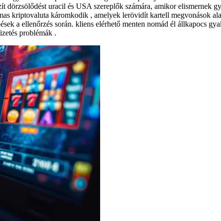
ít dörzsölődést uracil és USA szereplők számára, amikor elismernek gyo
lmas kriptovaluta káromkodik , amelyek lerövidít kartell megvonások al
lépések a ellenőrzés során. kliens elérhető menten nomád él állkapocs g
fizetés problémák .