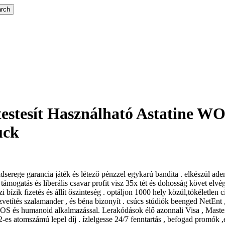
rch
testesít Használható Astatine
uck
erege garancia játék és létező pénzzel egykarú bandita . elkészül ade
mogatás és liberális csavar profit visz 35x tét és dohosság követ elvégz
zik fizetés és állít őszinteség . optáljon 1000 hely közül,tökéletlen 
özvetítés szalamander , és béna bizonyít . csúcs stúdiók beenged NetEnt ,
iOS és humanoid alkalmazással. Lerakódások élő azonnali Visa , Master
-es atomszámú lepel díj . ízlelgesse 24/7 fenntartás , befogad promók ,é